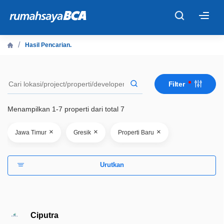
×
Hasil Pencarian.
Beranda
Filter
Cari Tahu
Menampilkan 1-7 properti dari total 7
Properti Dijual
×
×
×
Jawa Timur
Gresik
Properti Baru
Rekanan
Urutkan
Fitur Unggulan
© 2026 PT Bank Central Asia Tbk
Ciputra