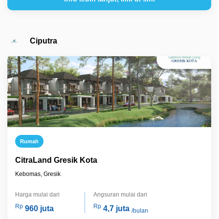
Ciputra
Rumah
CitraLand Gresik Kota
Kebomas, Gresik
Harga mulai dari
Angsuran mulai dari
Rp
Rp
960 juta
4,7 juta
/bulan