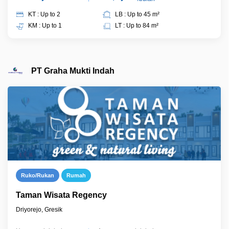
KT : Up to 2
LB : Up to 45 m²
KM : Up to 1
LT : Up to 84 m²
PT Graha Mukti Indah
Ruko/Rukan
Rumah
Taman Wisata Regency
Driyorejo, Gresik