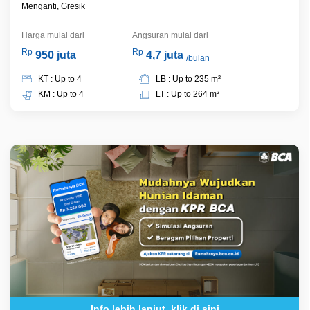
Menganti, Gresik
Harga mulai dari
Angsuran mulai dari
Rp
Rp
950 juta
4,7 juta
/bulan
KT : Up to 4
LB : Up to 235 m²
KM : Up to 4
LT : Up to 264 m²
Info lebih lanjut, klik di sini