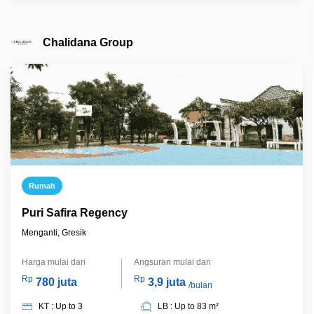
Chalidana Group
Rumah
Puri Safira Regency
Menganti, Gresik
Harga mulai dari
Angsuran mulai dari
Rp
Rp
780 juta
3,9 juta
/bulan
KT : Up to 3
LB : Up to 83 m²