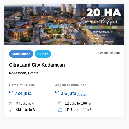
Few Months Ago
Ruko/Rukan
Rumah
CitraLand City Kedamean
Kedamean, Gresik
Harga mulai dari
Angsuran mulai dari
Rp
Rp
734 juta
3,6 juta
/bulan
KT : Up to 4
LB : Up to 166 m²
KM : Up to 3
LT : Up to 144 m²