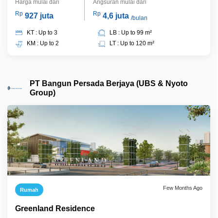
Harga mulai dari
Angsuran mulai dari
Rp
Rp
927 juta
4,6 juta
/bulan
KT : Up to 3
LB : Up to 99 m²
KM : Up to 2
LT : Up to 120 m²
PT Bangun Persada Berjaya (UBS & Nyoto
Group)
Few Months Ago
Rumah
Greenland Residence