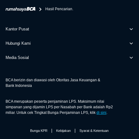
berikan selain yang bisa di verifikasi oleh BCA.
Hasil Pencarian.
Kantor Pusat
Hubungi Kami
Media Sosial
BCA berizin dan diawasi oleh Otoritas Jasa Keuangan &
Bank Indonesia
BCA merupakan peserta penjaminan LPS. Maksimum nilai
simpanan yang dijamin LPS per Nasabah per Bank adalah Rp2
miliar. Untuk cek Tingkat Bunga Penjaminan LPS, klik
di sini
.
|
|
Bunga KPR
Kebijakan
Syarat & Ketentuan