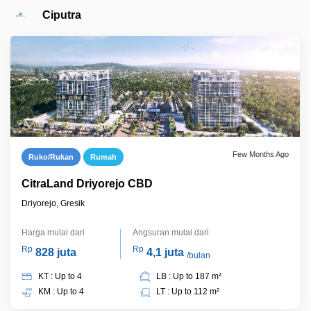
Ciputra
Few Months Ago
Ruko/Rukan
Rumah
CitraLand Driyorejo CBD
Driyorejo, Gresik
Harga mulai dari
Angsuran mulai dari
Rp
Rp
828 juta
4,1 juta
/bulan
KT : Up to 4
LB : Up to 187 m²
KM : Up to 4
LT : Up to 112 m²