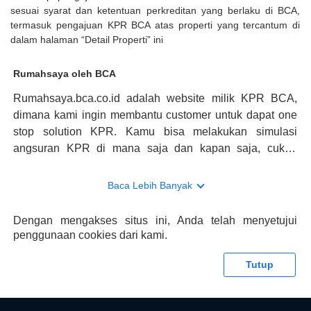
sesuai syarat dan ketentuan perkreditan yang berlaku di BCA,
termasuk pengajuan KPR BCA atas properti yang tercantum di
dalam halaman “Detail Properti” ini
Rumahsaya oleh BCA
Rumahsaya.bca.co.id adalah website milik KPR BCA,
dimana kami ingin membantu customer untuk dapat one
stop solution KPR. Kamu bisa melakukan simulasi
angsuran KPR di mana saja dan kapan saja, cukup
kunjungi rumahsaya.bca.co.id. Jika membutuhkan
konsultasi mengenai KPR, maka ada layanan live chat
Baca Lebih Banyak
dengan Halo BCA yang siap membantu. Nah, tak hanya
memberikan keuntungan yang berlipat, persyaratan
Dengan mengakses situs ini, Anda telah menyetujui
pengajuan KPR BCA juga sangat mudah, kamu bisa cek
penggunaan cookies dari kami.
syaratnya di rumahsaya.bca.co.id. Apabila kamu bertanya
tentang properti disini BCA hanya sebagai pihak
Tutup
penghubung kamu dengan pihak lain, BCA tidak
bertanggung jawab terhadap informasi yang rekanan