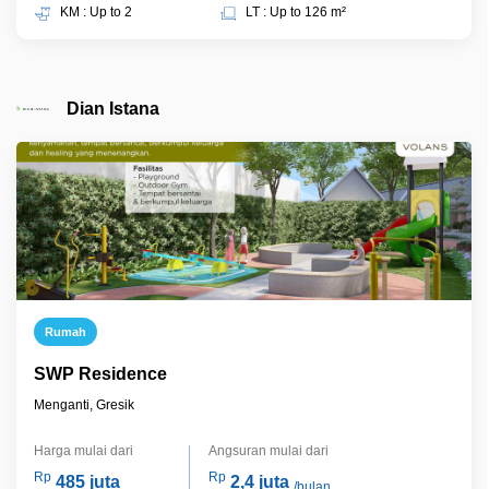
KM : Up to 2
LT : Up to 126 m²
Dian Istana
Rumah
SWP Residence
Menganti, Gresik
Harga mulai dari
Angsuran mulai dari
Rp
Rp
485 juta
2,4 juta
/bulan