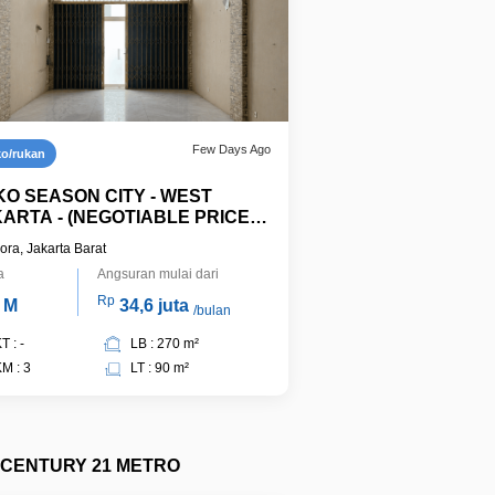
Few Days Ago
ko/rukan
O SEASON CITY - WEST
ARTA - (NEGOTIABLE PRICE) -
E UNITS = LOWER PRICE
ra, Jakarta Barat
a
Angsuran mulai dari
Rp
 M
34,6 juta
/bulan
T : -
LB : 270 m²
M : 3
LT : 90 m²
CENTURY 21 METRO