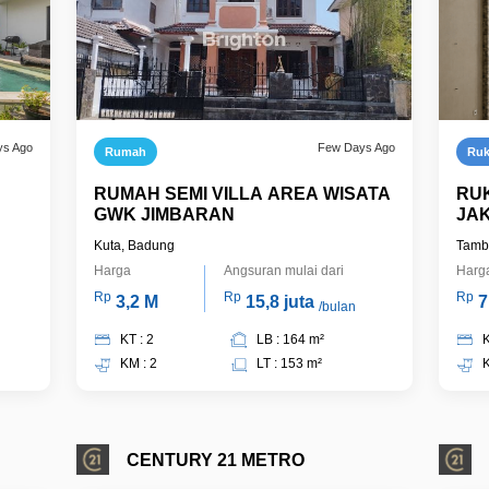
ys Ago
Few Days Ago
Rumah
Ru
RUMAH SEMI VILLA AREA WISATA
RUK
GWK JIMBARAN
JAK
MOR
Kuta, Badung
Tambo
Harga
Angsuran mulai dari
Harg
Rp
Rp
Rp
3,2 M
15,8 juta
7
/bulan
KT : 2
LB : 164 m²
K
KM : 2
LT : 153 m²
K
CENTURY 21 METRO