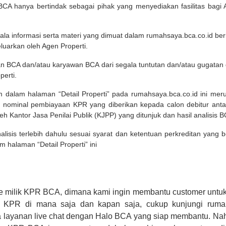
A hanya bertindak sebagai pihak yang menyediakan fasilitas bagi 
ala informasi serta materi yang dimuat dalam rumahsaya.bca.co.id beri
eluarkan oleh Agen Properti.
an BCA dan/atau karyawan BCA dari segala tuntutan dan/atau gugata
perti.
m dalam halaman “Detail Properti” pada rumahsaya.bca.co.id ini me
 nominal pembiayaan KPR yang diberikan kepada calon debitur ant
leh Kantor Jasa Penilai Publik (KJPP) yang ditunjuk dan hasil analisis 
lisis terlebih dahulu sesuai syarat dan ketentuan perkreditan yang
m halaman “Detail Properti” ini
e milik KPR BCA, dimana kami ingin membantu customer untuk
n KPR di mana saja dan kapan saja, cukup kunjungi rumah
 layanan live chat dengan Halo BCA yang siap membantu. Na