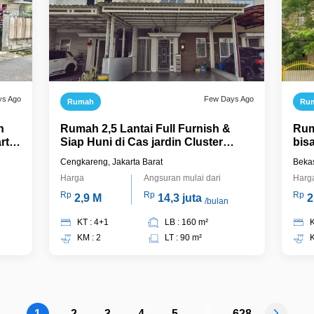
ys Ago
Few Days Ago
Rumah
Ru
h
Rumah 2,5 Lantai Full Furnish &
Rum
rta
Siap Huni di Cas jardin Cluster
bis
Gladiola Jakarta Barat
Cengkareng, Jakarta Barat
Bekas
Harga
Angsuran mulai dari
Harg
Rp
Rp
Rp
2,9 M
14,3 juta
2
/bulan
KT : 4+1
LB : 160 m²
K
KM : 2
LT : 90 m²
K
1
2
3
4
5
...
628