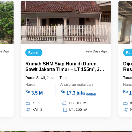
ys Ago
Few Days Ago
Rumah
Ru
Rumah SHM Siap Huni di Duren
Dij
Sawit Jakarta Timur – LT 155m², 3
Res
ni,
KT, Carport, Harga Rp3,5 M Nego
Sia
Duren Sawit, Jakarta Timur
Tarum
Harga
Angsuran mulai dari
Harg
Rp
Rp
Rp
3,5 M
17,3 juta
1
/bulan
KT : 3
LB : 100 m²
K
KM : 2
LT : 155 m²
K