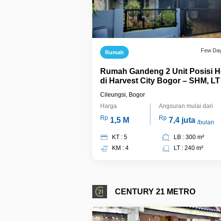
Few Da
Rumah
Rumah Gandeng 2 Unit Posisi 
di Harvest City Bogor – SHM, LT
m², Cocok untuk Hunian & Inves
Cileungsi, Bogor
Harga
Angsuran mulai dari
Rp
Rp
1,5 M
7,4 juta
/bulan
KT : 5
LB : 300 m²
KM : 4
LT : 240 m²
CENTURY 21 METRO