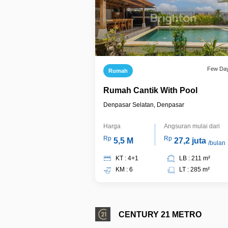
Few Da
Rumah
Rumah Cantik With Pool
Denpasar Selatan, Denpasar
Harga
Angsuran mulai dari
Rp
Rp
5,5 M
27,2 juta
/bulan
KT : 4+1
LB : 211 m²
KM : 6
LT : 285 m²
CENTURY 21 METRO