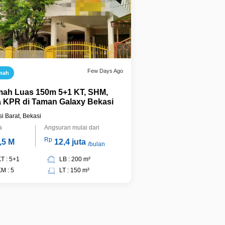
Few Days Ago
mah
ah Luas 150m 5+1 KT, SHM,
a KPR di Taman Galaxy Bekasi
i Barat, Bekasi
a
Angsuran mulai dari
Rp
,5 M
12,4 juta
/bulan
T : 5+1
LB : 200 m²
M : 5
LT : 150 m²