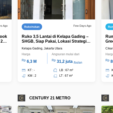
ys Ago
Few Days Ago
Ruko/rukan
Ru
Hook
Ruko 3,5 Lantai di Kelapa Gading –
Rum
 240
SHGB, Siap Pakai, Lokasi Strategis,
Gre
tasi
Harga Rp6,3 M Nego
Fur
Kelapa Gading, Jakarta Utara
Cikar
Harga
Angsuran mulai dari
Harg
Rp
Rp
Rp
6,3 M
31,2 juta
8
/bulan
KT : -
LB : 67 m²
K
KM : 2
LT : 67 m²
K
CENTURY 21 METRO