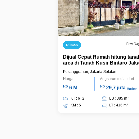
Few Da
Rumah
Dijual Cepat Rumah hitung tana
area di Tanah Kusir Bintaro Jaka
Selatan
Pesanggrahan, Jakarta Selatan
Harga
Angsuran mulai dari
Rp
Rp
6 M
29,7 juta
/bulan
KT : 6+2
LB : 385 m²
KM : 5
LT : 416 m²