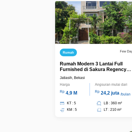
Few Da
Rumah
Rumah Modern 3 Lantai Full
Furnished di Sakura Regency
Bekasi – LT 210m², SHM, Siap Hu
Jatiasih, Bekasi
Rp4,9 M Nego
Harga
Angsuran mulai dari
Rp
Rp
4,9 M
24,2 juta
/bulan
KT : 5
LB : 360 m²
KM : 5
LT : 210 m²