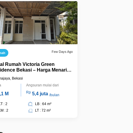
Few Days Ago
mah
ual Rumah Victoria Green
idence Bekasi – Harga Menarik,
p Nego
ajaya, Bekasi
a
Angsuran mulai dari
Rp
,1 M
5,4 juta
/bulan
T : 2
LB : 64 m²
M : 2
LT : 72 m²