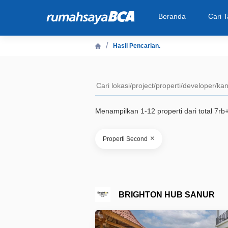
Beranda
Cari 
Hasil Pencarian.
Beranda
Cari Tahu
Menampilkan 1-12 properti dari total 7rb
Properti Dijual
×
Properti Second
Rekanan
Fitur Unggulan
BRIGHTON HUB SANUR
© 2026 PT Bank Central Asia Tbk