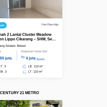
Few Days Ago
mah
ah 2 Lantai Cluster Meadow
en Lippo Cikarang – SHM, Semi
nished, Harga Nego
ang Selatan, Bekasi
a
Angsuran mulai dari
Rp
00 juta
4 juta
/bulan
T : 3
LB : 110 m²
M : 3
LT : 110 m²
CENTURY 21 METRO