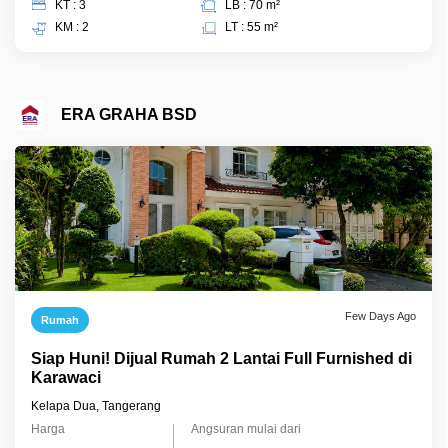
KT : 3
LB : 70 m²
KM : 2
LT : 55 m²
ERA GRAHA BSD
Few Days Ago
Rumah
Siap Huni! Dijual Rumah 2 Lantai Full Furnished di
Karawaci
Kelapa Dua, Tangerang
Harga
Angsuran mulai dari