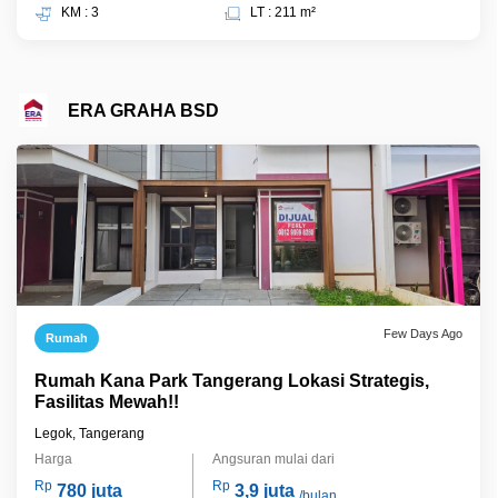
KM : 3
LT : 211 m²
ERA GRAHA BSD
Few Days Ago
Rumah
Rumah Kana Park Tangerang Lokasi Strategis,
Fasilitas Mewah!!
Legok, Tangerang
Harga
Angsuran mulai dari
Rp
Rp
780 juta
3,9 juta
/bulan