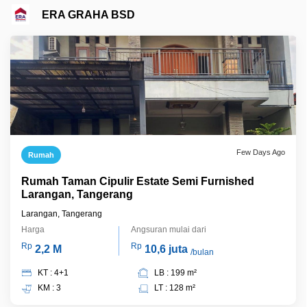
ERA GRAHA BSD
Few Days Ago
Rumah
Rumah Taman Cipulir Estate Semi Furnished
Larangan, Tangerang
Larangan, Tangerang
Harga
Angsuran mulai dari
Rp
Rp
2,2 M
10,6 juta
/bulan
KT : 4+1
LB : 199 m²
KM : 3
LT : 128 m²