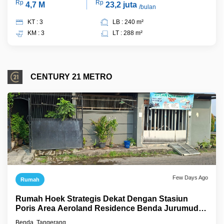
Rp
Rp
4,7 M
23,2 juta
/bulan
KT : 3
LB : 240 m²
KM : 3
LT : 288 m²
CENTURY 21 METRO
Few Days Ago
Rumah
Rumah Hoek Strategis Dekat Dengan Stasiun
Poris Area Aeroland Residence Benda Jurumudi
Tangerang
Benda, Tangerang