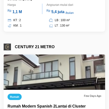
Harga
Angsuran mulai dari
Rp
Rp
1,1 M
5,4 juta
/bulan
KT : 2
LB : 100 m²
KM : 1
LT : 130 m²
CENTURY 21 METRO
Few Days Ago
Rumah
Rumah Modern Spanish 2Lantai di Cluster