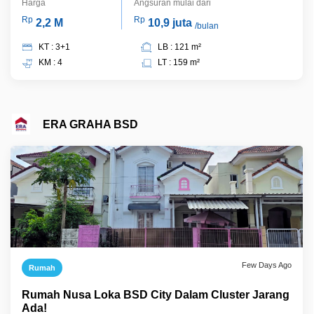
Harga
Angsuran mulai dari
Rp
Rp
2,2 M
10,9 juta
/bulan
KT : 3+1
LB : 121 m²
KM : 4
LT : 159 m²
ERA GRAHA BSD
Few Days Ago
Rumah
Rumah Nusa Loka BSD City Dalam Cluster Jarang
Ada!