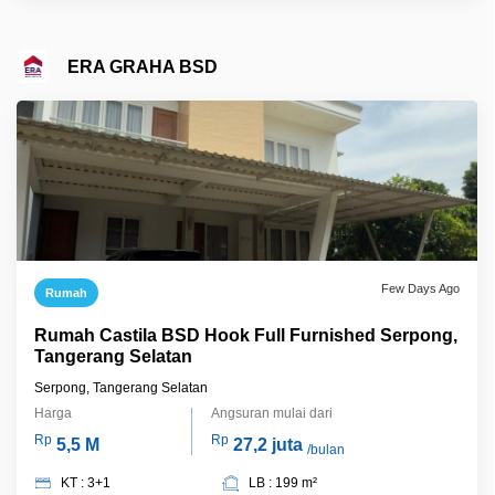
ERA GRAHA BSD
Few Days Ago
Rumah
Rumah Castila BSD Hook Full Furnished Serpong,
Tangerang Selatan
Serpong, Tangerang Selatan
Harga
Angsuran mulai dari
Rp
Rp
5,5 M
27,2 juta
/bulan
KT : 3+1
LB : 199 m²