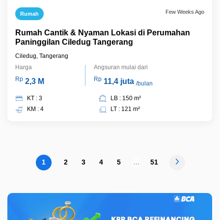
Few Weeks Ago
Rumah
Rumah Cantik & Nyaman Lokasi di Perumahan
Paninggilan Ciledug Tangerang
Ciledug, Tangerang
Harga
Angsuran mulai dari
Rp
Rp
2,3 M
11,4 juta
/bulan
KT : 3
LB : 150 m²
KM : 4
LT : 121 m²
1
2
3
4
5
...
51