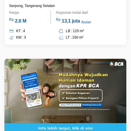
Serpong, Tangerang Selatan
Harga
Angsuran mulai dari
Rp
Rp
2,6 M
13,1 juta
/bulan
KT : 4
LB : 120 m²
KM : 3
LT : 160 m²
Info lebih lanjut, klik di sini