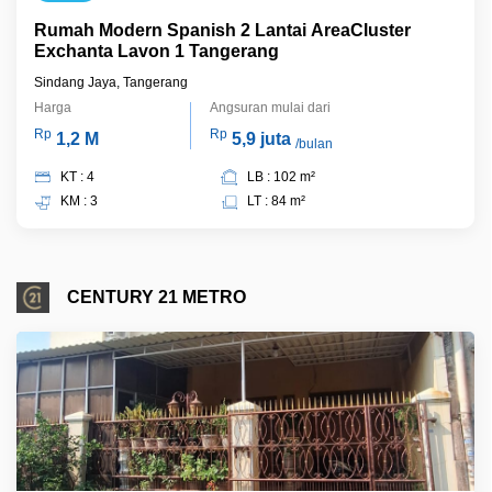
Rumah Modern Spanish 2 Lantai AreaCluster
Exchanta Lavon 1 Tangerang
Sindang Jaya, Tangerang
Harga
Angsuran mulai dari
Rp
Rp
1,2 M
5,9 juta
/bulan
KT : 4
LB : 102 m²
KM : 3
LT : 84 m²
CENTURY 21 METRO