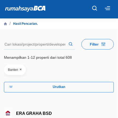
×
Hasil Pencarian.
Beranda
Filter
Cari Tahu
Menampilkan 1-12 properti dari total 608
Properti Dijual
×
Banten
Rekanan
Urutkan
Fitur Unggulan
© 2026 PT Bank Central Asia Tbk
ERA GRAHA BSD