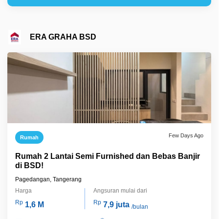
ERA GRAHA BSD
Few Days Ago
Rumah
Rumah 2 Lantai Semi Furnished dan Bebas Banjir
di BSD!
Pagedangan, Tangerang
Harga
Angsuran mulai dari
Rp
Rp
1,6 M
7,9 juta
/bulan