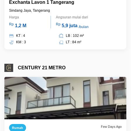
Exchanta Lavon 1 Tangerang
Sindang Jaya, Tangerang
Harga
Angsuran mulai dari
Rp
Rp
1,2 M
5,9 juta
/bulan
KT : 4
LB : 102 m²
KM : 3
LT : 84 m²
CENTURY 21 METRO
Few Days Ago
Rumah