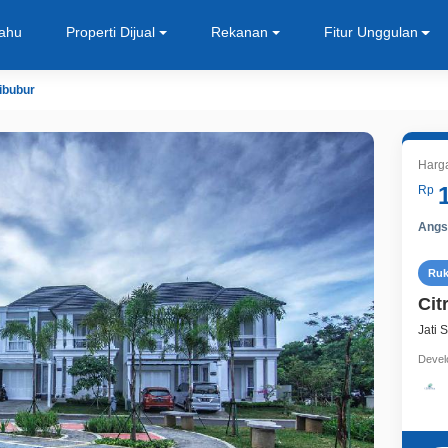
Tahu
Properti Dijual
Rekanan
Fitur Unggulan
ibubur
Harga
Rp
Angsu
Ru
Cit
Jati 
Devel