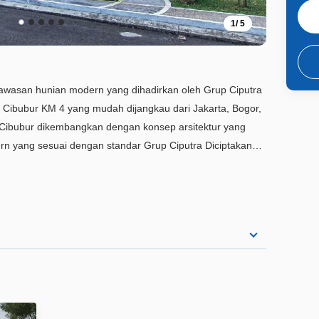
1
/
5
wasan hunian modern yang dihadirkan oleh Grup Ciputra
tif Cibubur KM 4 yang mudah dijangkau dari Jakarta, Bogor,
n Cibubur dikembangkan dengan konsep arsitektur yang
ern yang sesuai dengan standar Grup Ciputra Diciptakan
iri berstandar internasional, menjadikan CitraGran
bagi masyarakat yang beraktifitas di Jakarta dan