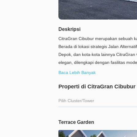
Deskripsi
CitraGran Cibubur merupakan sebuah ka
Berada di lokasi strategis Jalan Alterna
Depok, dan kota-kota lainnya CitraGra
elegan, dilengkapi dengan fasilitas mod
dengan tujuan menjadi sebuah kota mand
Baca Lebih Banyak
Cibubur sebuah kawasan hunian ekslusif 
Properti di CitraGran Cibubur
sekitarnya
Pilih Cluster/Tower
Terrace Garden