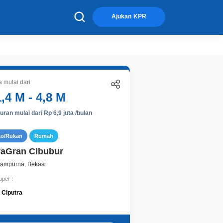
×
Ajukan KPR
 mulai dari
1,4 M - 4,8 M
ran mulai dari Rp 6,9 juta /bulan
ko/Rukan
Rumah
raGran Cibubur
Sampurna, Bekasi
oper :
Ciputra