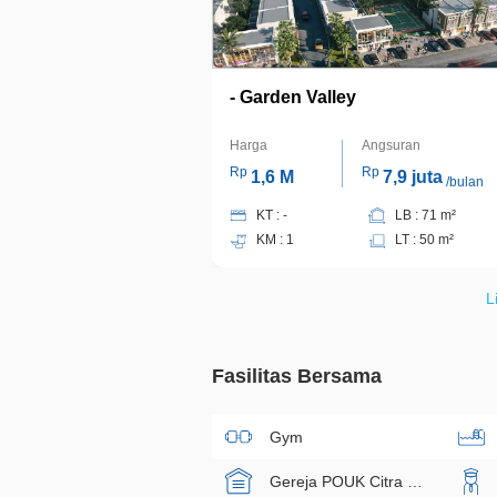
- Garden Valley
Harga
Angsuran
Rp
Rp
1,6 M
7,9 juta
/bulan
KT : -
LB : 71 m²
KM : 1
LT : 50 m²
L
Fasilitas Bersama
Gym
Gereja POUK Citra Gran