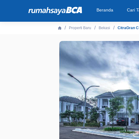
Beranda
Cari 
Properti Baru
Bekasi
CitraGran C
Beranda
Cari Tahu
Properti Dijual
Rekanan
Fitur Unggulan
© 2026 PT Bank Central Asia Tbk