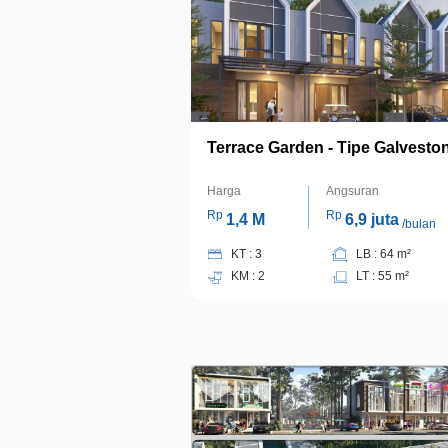
Terrace Garden - Tipe Galvesto
Harga
Angsuran
Rp
Rp
1,4 M
6,9 juta
/bulan
KT : 3
LB : 64 m²
KM : 2
LT : 55 m²