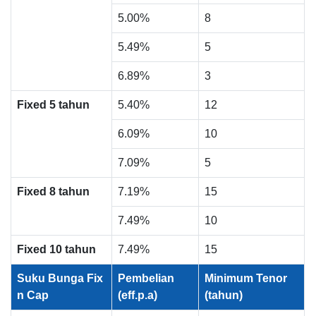
5.00%
8
5.49%
5
6.89%
3
Fixed 5 tahun
5.40%
12
6.09%
10
7.09%
5
Fixed 8 tahun
7.19%
15
7.49%
10
Fixed 10 tahun
7.49%
15
Suku Bunga Fix
Pembelian
Minimum Tenor
n Cap
(eff.p.a)
(tahun)