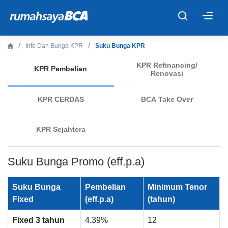
×
Info Dan Bunga KPR
Suku Bunga KPR
Beranda
KPR Refinancing/
KPR Pembelian
Renovasi
Cari Tahu
KPR CERDAS
BCA Take Over
Properti Dijual
KPR Sejahtera
Rekanan
Suku Bunga Promo (eff.p.a)
Fitur Unggulan
Suku Bunga
Pembelian
Minimum Tenor
Fixed
(eff.p.a)
(tahun)
© 2026 PT Bank Central Asia Tbk
Fixed 3 tahun
4.39%
12