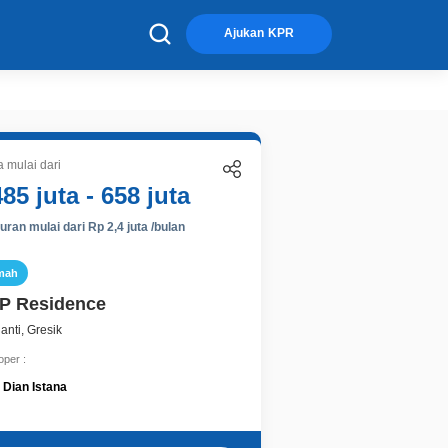
×
Ajukan KPR
 mulai dari
485 juta - 658 juta
ran mulai dari Rp 2,4 juta /bulan
mah
P Residence
nti, Gresik
oper :
Dian Istana