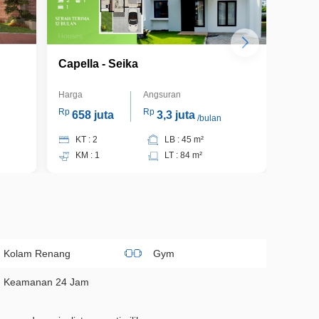
Capella - Seika
Capel
Harga
Angsuran
Harga
Rp
Rp
Rp
658 juta
3,3 juta
591
/bulan
KT : 2
LB : 45 m²
KT 
KM : 1
LT : 84 m²
KM 
Kolam Renang
Gym
Keamanan 24 Jam