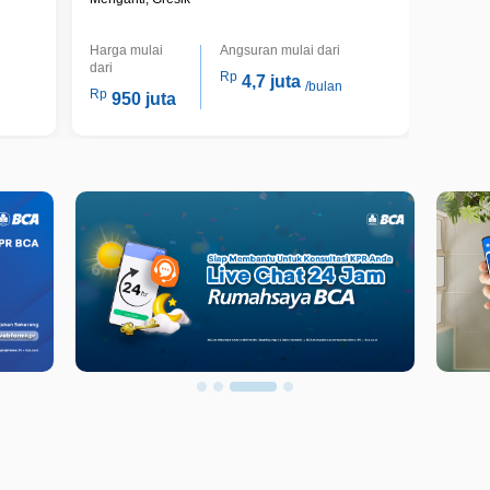
Harga mulai
Angsuran mulai dari
dari
Rp
4,7 juta
/bulan
Rp
950 juta