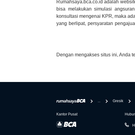
Rumahsaya.bca.co.id adalah websit
bisa melakukan simulasi angsura
konsultasi mengenai KPR, maka ada
yang berlipat, persyaratan pengaj
bertanya tentang properti disini B
informasi yang rekanan berikan selai
Dengan mengakses situs ini, Anda t
...
Gresik
Kantor Pusat
Hubun
H