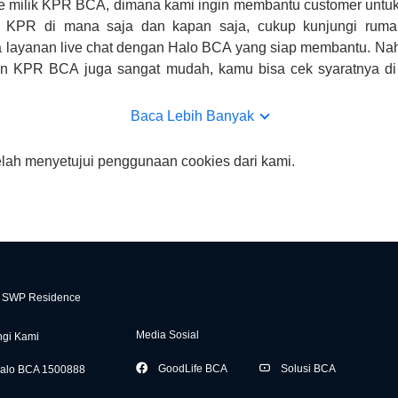
e milik KPR BCA, dimana kami ingin membantu customer untuk
n KPR di mana saja dan kapan saja, cukup kunjungi rumah
 layanan live chat dengan Halo BCA yang siap membantu. Na
uan KPR BCA juga sangat mudah, kamu bisa cek syaratnya di
CA hanya sebagai pihak penghubung kamu dengan pihak lain, B
n yang bisa di verifikasi oleh BCA.
Baca Lebih Banyak
elah menyetujui penggunaan cookies dari kami.
SWP Residence
Media Sosial
gi Kami
GoodLife BCA
Solusi BCA
alo BCA 1500888