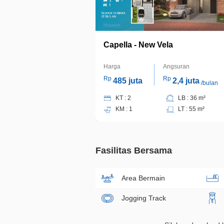
Capella - New Vela
Harga
Angsuran
Rp
Rp
485 juta
2,4 juta
/bulan
KT : 2
LB : 36 m²
KM : 1
LT : 55 m²
Fasilitas Bersama
Area Bermain
Jogging Track