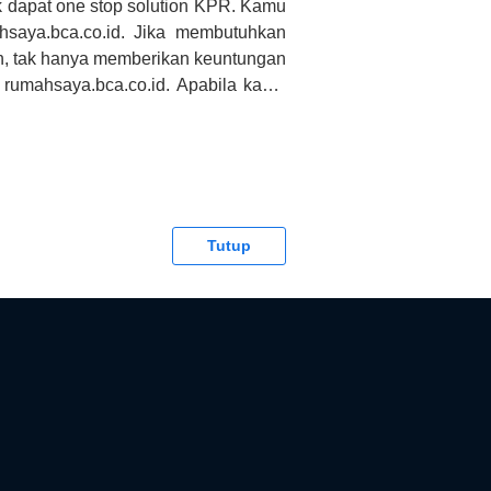
 dapat one stop solution KPR. Kamu
saya.bca.co.id. Jika membutuhkan
h, tak hanya memberikan keuntungan
 rumahsaya.bca.co.id. Apabila kamu
CA tidak bertanggung jawab terhadap
Tutup