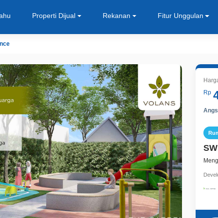
Tahu
Properti Dijual
Rekanan
Fitur Unggulan
nce
Harga
Rp
Angsu
Ru
SW
Menga
Devel