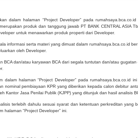
pilkan dalam halaman “Project Developer” pada rumahsaya.bca.co.i
 merupakan produk dan tanggung jawab PT BANK CENTRAL ASIA Tbk
eveloper untuk menawarkan produk properti dari Developer.
ala informasi serta materi yang dimuat dalam rumahsaya.bca.co.id beri
eluarkan oleh Developer.
an BCA dan/atau karyawan BCA dari segala tuntutan dan/atau gugata
r.
um dalam halaman “Project Developer” pada rumahsaya.bca.co.id in
n nominal pembiayaan KPR yang diberikan kepada calon debitur ant
leh Kantor Jasa Penilai Publik (KJPP) yang ditunjuk dan hasil analisis 
lisis terlebih dahulu sesuai syarat dan ketentuan perkreditan yang
m halaman “Project Developer” ini.