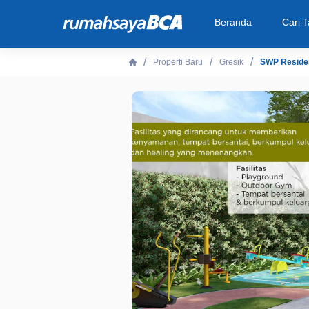
Beranda
Cari 
Properti Baru
Gresik
SWP Reside
Beranda
Cari Tahu
Properti Dijual
Rekanan
Fitur Unggulan
© 2026 PT Bank Central Asia Tbk