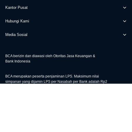
Kantor Pusat
Hubungi Kami
Media Sosial
BCA berizin dan diawasi oleh Otoritas Jasa Keuangan &
Bank Indonesia
BCA merupakan peserta penjaminan LPS. Maksimum nilai
simpanan yang dijamin LPS per Nasabah per Bank adalah Rp2
miliar. Untuk cek Tingkat Bunga Penjaminan LPS, klik
di sini
.
|
|
Bunga KPR
Kebijakan
Syarat & Ketentuan
Maaf, sistem sedang sibuk. Silakan muat ulang halaman
Muat Ulang
© 2026 PT Bank Central Asia Tbk