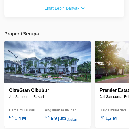
Bebas biaya Asuransi Kebakaran
Lihat Lebih Banyak
Properti Serupa
CitraGran Cibubur
Premier Estat
Jati Sampurna, Bekasi
Jati Sampurna, Be
Harga mulai dari
Angsuran mulai dari
Harga mulai dari
Rp
Rp
Rp
1,4 M
6,9 juta
1,3 M
/bulan