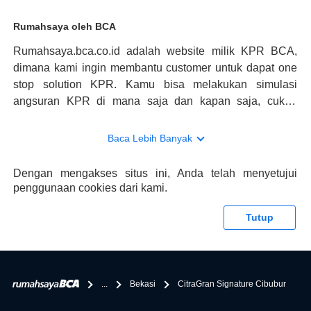
Rumahsaya oleh BCA
Rumahsaya.bca.co.id adalah website milik KPR BCA,
dimana kami ingin membantu customer untuk dapat one
stop solution KPR. Kamu bisa melakukan simulasi
angsuran KPR di mana saja dan kapan saja, cukup
kunjungi rumahsaya.bca.co.id. Jika membutuhkan
konsultasi mengenai KPR, maka ada layanan live chat
Baca Lebih Banyak
dengan Halo BCA yang siap membantu. Nah, tak hanya
memberikan keuntungan yang berlipat, persyaratan
Dengan mengakses situs ini, Anda telah menyetujui
pengajuan KPR BCA juga sangat mudah, kamu bisa cek
penggunaan cookies dari kami.
syaratnya di rumahsaya.bca.co.id. Apabila kamu bertanya
tentang properti disini BCA hanya sebagai pihak
Tutup
penghubung kamu dengan pihak lain, BCA tidak
bertanggung jawab terhadap informasi yang rekanan
berikan selain yang bisa di verifikasi oleh BCA.
...
Bekasi
CitraGran Signature Cibubur