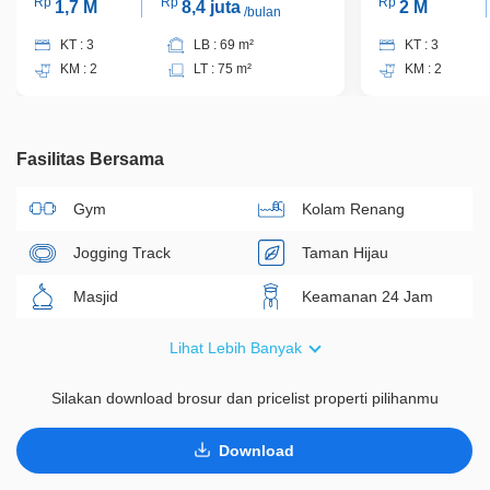
Rp
Rp
Rp
1,7 M
8,4 juta
2 M
/bulan
KT : 3
LB : 69 m²
KT : 3
KM : 2
LT : 75 m²
KM : 2
Fasilitas Bersama
Gym
Kolam Renang
Jogging Track
Taman Hijau
Masjid
Keamanan 24 Jam
Lapang Tenis
Sentra Niaga
Lihat Lebih Banyak
Fresh Market
Gereja
Silakan download brosur dan pricelist properti pilihanmu
Gedung Serbaguna
Download