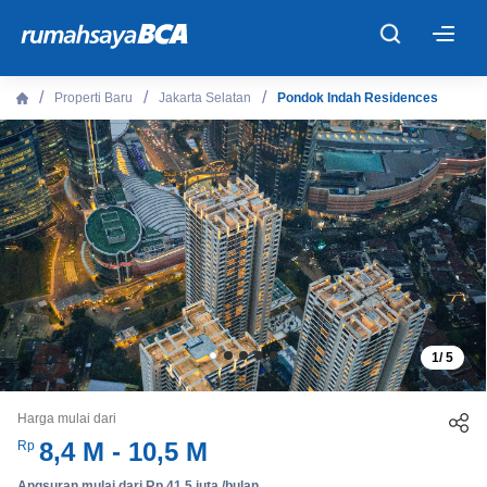
×
Properti Baru
Jakarta Selatan
Pondok Indah Residences
Beranda
Cari Tahu
Properti Dijual
Rekanan
1
/
5
Fitur Unggulan
Harga mulai dari
© 2026 PT Bank Central Asia Tbk
8,4 M - 10,5 M
Rp
Angsuran mulai dari Rp 41,5 juta /bulan