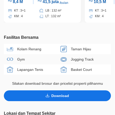
Rp
Rp
Rp
8,4 M
41,5 juta
10,5 M
/bulan
KT : 3+1
LB : 132 m²
KT : 3+1
KM : 4
LT : 132 m²
KM : 4
Fasilitas Bersama
Kolam Renang
Taman Hijau
Gym
Jogging Track
Lapangan Tenis
Basket Court
Silakan download brosur dan pricelist properti pilihanmu
Download
Lokasi dan Tempat Sekitar