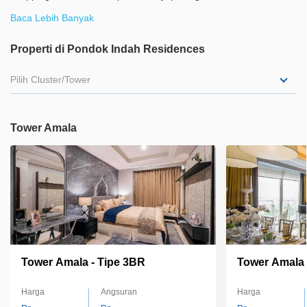
various banks, 18 holes golf course, well known hospital and
Baca Lebih Banyak
international standard schools Living in Pondok Indah Residences
is a dream of people who love to live with efficiency It is very easy
Properti di Pondok Indah Residences
and only one step away to go everywhere in Pondok Indah
Pilih Cluster/Tower
Tower Amala
Tower Amala - Tipe 3BR
Tower Amala 
Harga
Angsuran
Harga