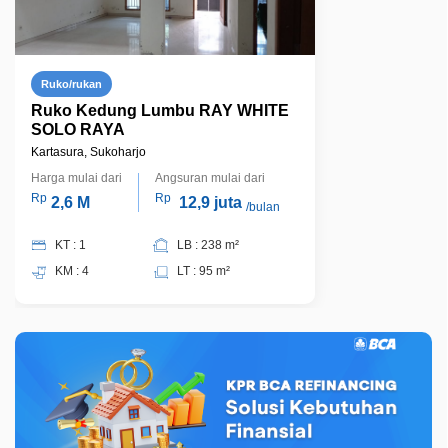
Ruko/rukan
Ruko Kedung Lumbu RAY WHITE
SOLO RAYA
Kartasura, Sukoharjo
Harga mulai dari
Angsuran mulai dari
Rp
Rp
2,6 M
12,9 juta
/bulan
KT : 1
LB : 238 m²
KM : 4
LT : 95 m²