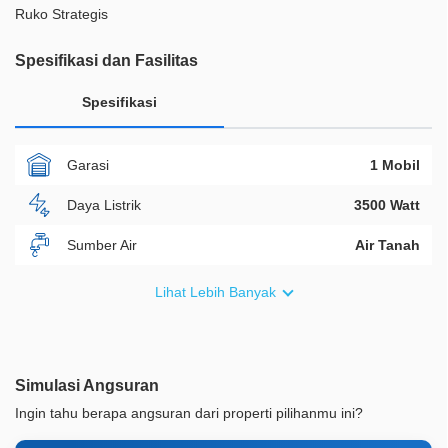
Ruko Strategis
Spesifikasi dan Fasilitas
Spesifikasi
Garasi
1 Mobil
Daya Listrik
3500 Watt
Sumber Air
Air Tanah
Furnish
Non Furnished
Lihat Lebih Banyak
Akses Bisa Dilewati
2 Mobil
Legalitas
SHM
Simulasi Angsuran
ID Properti
A00525
Ingin tahu berapa angsuran dari properti pilihanmu ini?