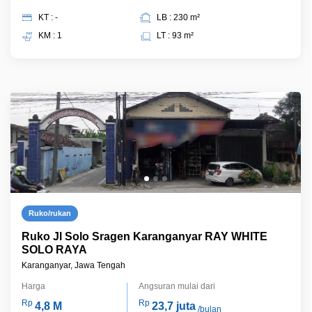
KT : -
LB : 230 m²
KM : 1
LT : 93 m²
Ruko/rukan
Ruko Jl Solo Sragen Karanganyar RAY WHITE
SOLO RAYA
Karanganyar, Jawa Tengah
Harga
Angsuran mulai dari
Rp
Rp
4,8 M
23,7 juta
/bulan