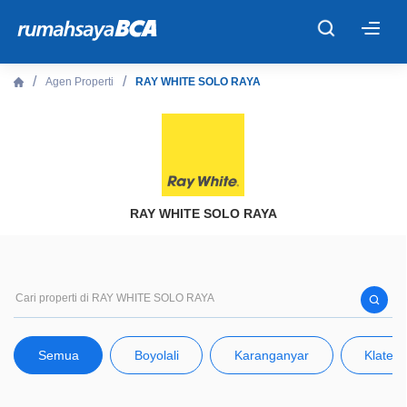
×
Agen Properti
RAY WHITE SOLO RAYA
Beranda
Cari Tahu
Properti Dijual
RAY WHITE SOLO RAYA
Rekanan
Fitur Unggulan
Semua
Boyolali
Karanganyar
Klaten
© 2026 PT Bank Central Asia Tbk