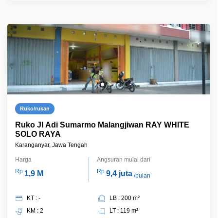
Ruko/rukan
Ruko Jl Adi Sumarmo Malangjiwan RAY WHITE
SOLO RAYA
Karanganyar, Jawa Tengah
Harga
Angsuran mulai dari
Rp
Rp
1,9 M
9,4 juta
/bulan
KT : -
LB : 200 m²
KM : 2
LT : 119 m²