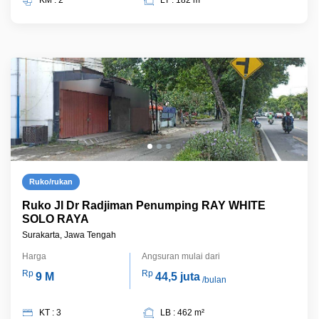
KM : 2
LT : 182 m²
Ruko/rukan
Ruko Jl Dr Radjiman Penumping RAY WHITE
SOLO RAYA
Surakarta, Jawa Tengah
Harga
Angsuran mulai dari
Rp
Rp
9 M
44,5 juta
/bulan
KT : 3
LB : 462 m²