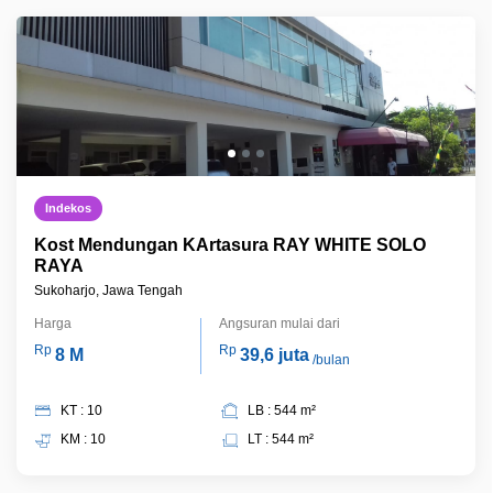
Indekos
Kost Mendungan KArtasura RAY WHITE SOLO
RAYA
Sukoharjo, Jawa Tengah
Harga
Angsuran mulai dari
Rp
Rp
8 M
39,6 juta
/bulan
KT : 10
LB : 544 m²
KM : 10
LT : 544 m²