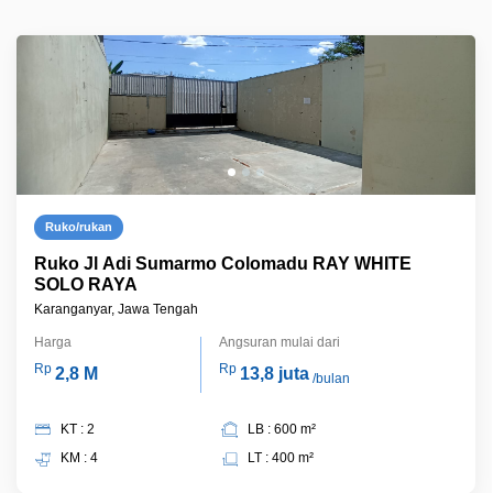
Ruko/rukan
Ruko Jl Adi Sumarmo Colomadu RAY WHITE
SOLO RAYA
Karanganyar, Jawa Tengah
Harga
Angsuran mulai dari
Rp
Rp
2,8 M
13,8 juta
/bulan
KT : 2
LB : 600 m²
KM : 4
LT : 400 m²