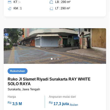
KT : -
LB : 290 m²
KM : 1
LT : 290 m²
Ruko/rukan
Ruko Jl Slamet Riyadi Surakarta RAY WHITE
SOLO RAYA
Surakarta, Jawa Tengah
Harga
Angsuran mulai dari
Rp
Rp
3,5 M
17,3 juta
/bulan