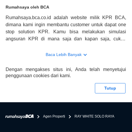
Rumahsaya oleh BCA
Rumahsaya.bca.co.id adalah website milik KPR BCA,
dimana kami ingin membantu customer untuk dapat one
stop solution KPR. Kamu bisa melakukan simulasi
angsuran KPR di mana saja dan kapan saja, cukup
kunjungi rumahsaya.bca.co.id. Jika membutuhkan
konsultasi mengenai KPR, maka ada layanan live chat
Baca Lebih Banyak
dengan Halo BCA yang siap membantu. Nah, tak hanya
memberikan keuntungan yang berlipat, persyaratan
Dengan mengakses situs ini, Anda telah menyetujui
pengajuan KPR BCA juga sangat mudah, kamu bisa cek
penggunaan cookies dari kami.
syaratnya di rumahsaya.bca.co.id. Apabila kamu bertanya
tentang properti disini BCA hanya sebagai pihak
Tutup
penghubung kamu dengan pihak lain, BCA tidak
bertanggung jawab terhadap informasi yang rekanan
berikan selain yang bisa di verifikasi oleh BCA.
Agen Properti
RAY WHITE SOLO RAYA