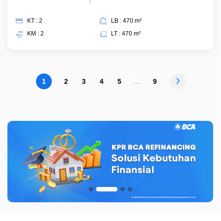
KT : 2
LB : 470 m²
KM : 2
LT : 470 m²
1
2
3
4
5
...
9