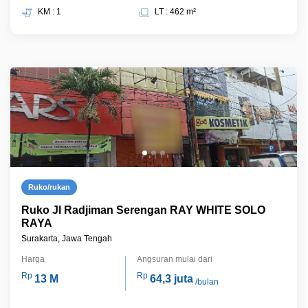
KM : 1
LT : 462 m²
Ruko/rukan
Ruko Jl Radjiman Serengan RAY WHITE SOLO
RAYA
Surakarta, Jawa Tengah
Harga
Angsuran mulai dari
Rp
Rp
13 M
64,3 juta
/bulan