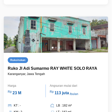
Ruko/rukan
Ruko Jl Adi Sumarmo RAY WHITE SOLO RAYA
Karanganyar, Jawa Tengah
Harga
Angsuran mulai dari
Rp
Rp
23 M
113 juta
/bulan
KT : -
LB : 182 m²