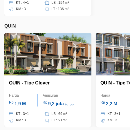
KT : 4+1
LB : 154 m²
KM : 3
LT : 136 m²
QUIN
QUIN - Tipe Clover
QUIN - Tipe T
Harga
Angsuran
Harga
Rp
Rp
Rp
1,9 M
9,2 juta
2,2 M
/bulan
KT : 3+1
LB : 69 m²
KT : 3+1
KM : 3
LT : 60 m²
KM : 3