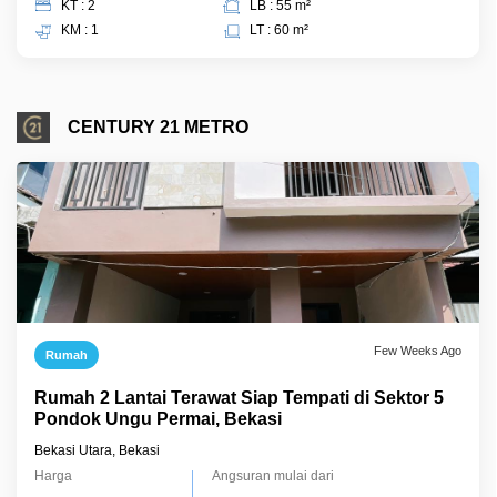
KT : 2
LB : 55 m²
KM : 1
LT : 60 m²
CENTURY 21 METRO
Few Weeks Ago
Rumah
Rumah 2 Lantai Terawat Siap Tempati di Sektor 5
Pondok Ungu Permai, Bekasi
Bekasi Utara, Bekasi
Harga
Angsuran mulai dari