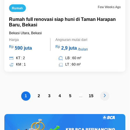
Few Weeks Ago
Rumah
Rumah full renovasi siap huni di Taman Harapan
Baru, Bekasi
Bekasi Utara, Bekasi
Harga
Angsuran mulai dari
Rp
Rp
590 juta
2,9 juta
/bulan
KT : 2
LB : 60 m²
KM : 1
LT : 60 m²
1
2
3
4
5
...
15