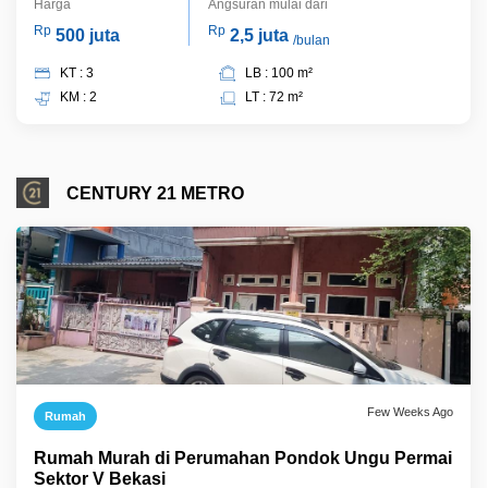
Harga
Angsuran mulai dari
Rp
Rp
500 juta
2,5 juta
/bulan
KT : 3
LB : 100 m²
KM : 2
LT : 72 m²
CENTURY 21 METRO
Few Weeks Ago
Rumah
Rumah Murah di Perumahan Pondok Ungu Permai
Sektor V Bekasi