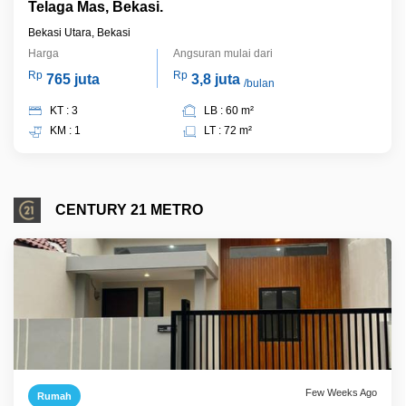
Telaga Mas, Bekasi.
Bekasi Utara, Bekasi
Harga
Angsuran mulai dari
Rp
Rp
765 juta
3,8 juta
/bulan
KT : 3
LB : 60 m²
KM : 1
LT : 72 m²
CENTURY 21 METRO
Few Weeks Ago
Rumah