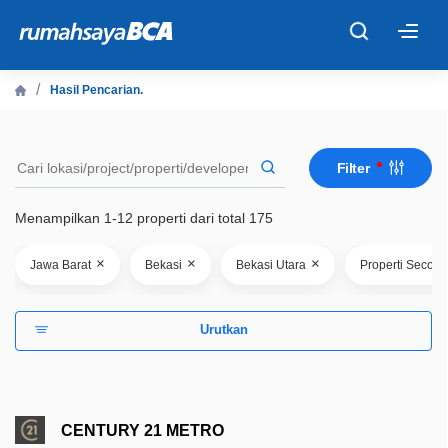
×
Hasil Pencarian.
Beranda
Filter
Cari Tahu
Menampilkan 1-12 properti dari total 175
Properti Dijual
×
×
×
Jawa Barat
Bekasi
Bekasi Utara
Properti Second
Rekanan
Urutkan
Fitur Unggulan
© 2026 PT Bank Central Asia Tbk
CENTURY 21 METRO