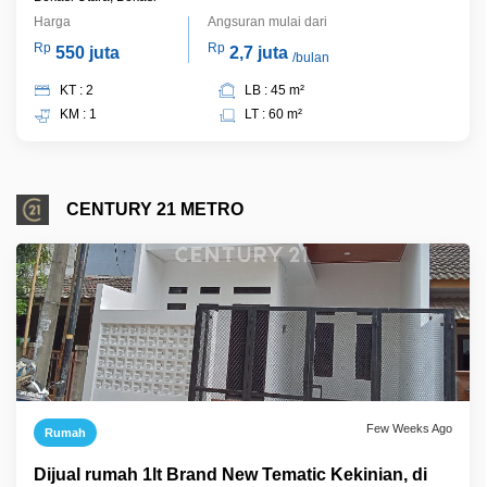
Harga
Angsuran mulai dari
Rp
Rp
550 juta
2,7 juta
/bulan
KT : 2
LB : 45 m²
KM : 1
LT : 60 m²
CENTURY 21 METRO
Few Weeks Ago
Rumah
Dijual rumah 1lt Brand New Tematic Kekinian, di