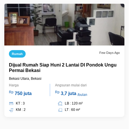
Few Days Ago
Rumah
Dijual Rumah Siap Huni 2 Lantai DI Pondok Ungu
Permai Bekasi
Bekasi Utara, Bekasi
Harga
Angsuran mulai dari
Rp
Rp
750 juta
3,7 juta
/bulan
KT : 3
LB : 120 m²
KM : 2
LT : 60 m²