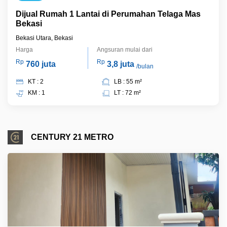
Dijual Rumah 1 Lantai di Perumahan Telaga Mas
Bekasi
Bekasi Utara, Bekasi
Harga
Angsuran mulai dari
Rp
Rp
760 juta
3,8 juta
/bulan
KT : 2
LB : 55 m²
KM : 1
LT : 72 m²
CENTURY 21 METRO