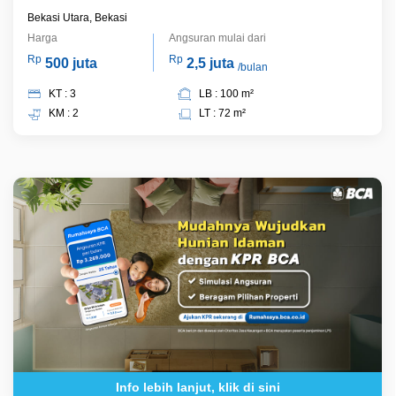
Bekasi Utara, Bekasi
Harga
Angsuran mulai dari
Rp
Rp
500 juta
2,5 juta
/bulan
KT : 3
LB : 100 m²
KM : 2
LT : 72 m²
Info lebih lanjut, klik di sini