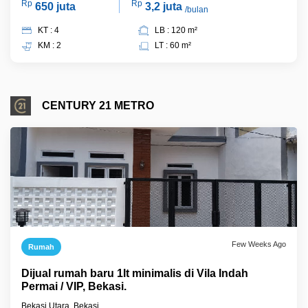
Rp
Rp
650 juta
3,2 juta
/bulan
KT : 4
LB : 120 m²
KM : 2
LT : 60 m²
CENTURY 21 METRO
Few Weeks Ago
Rumah
Dijual rumah baru 1lt minimalis di Vila Indah
Permai / VIP, Bekasi.
Bekasi Utara, Bekasi