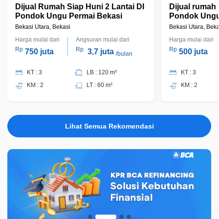
Dijual Rumah Siap Huni 2 Lantai DI
Dijual rumah
Pondok Ungu Permai Bekasi
Pondok Ungu 
Bekasi Utara, Bekasi
Bekasi Utara, Beka
Harga mulai dari
Angsuran mulai dari
Harga mulai dari
Rp
Rp
Rp
750 juta
3,7 juta
500 juta
/bulan
KT : 3
LB : 120 m²
KT : 3
KM : 2
LT : 60 m²
KM : 2
Lihat Semua Rekomendasi