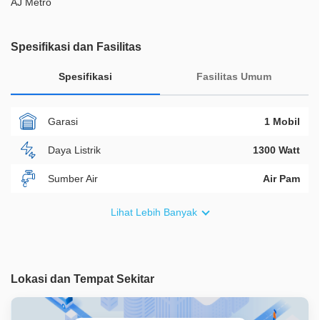
AJ Metro
Spesifikasi dan Fasilitas
Spesifikasi
Fasilitas Umum
Garasi
1 Mobil
Daya Listrik
1300 Watt
Sumber Air
Air Pam
Furnish
Non Furnished
Lihat Lebih Banyak
Akses Bisa Dilewati
2 Mobil
Legalitas
SHM
Lokasi dan Tempat Sekitar
ID Properti
A06024