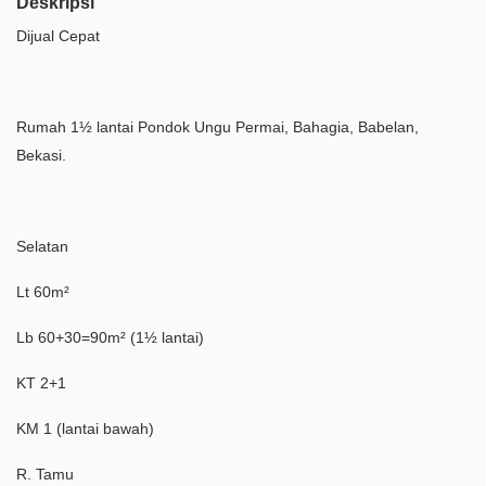
Deskripsi
Dijual Cepat
Rumah 1½ lantai Pondok Ungu Permai, Bahagia, Babelan,
Bekasi.
Selatan
Lt 60m²
Lb 60+30=90m² (1½ lantai)
KT 2+1
KM 1 (lantai bawah)
R. Tamu