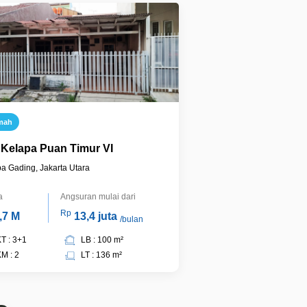
mah
. Kelapa Puan Timur VI
a Gading, Jakarta Utara
a
Angsuran mulai dari
Rp
,7 M
13,4 juta
/bulan
T : 3+1
LB : 100 m²
M : 2
LT : 136 m²