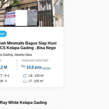
mah
ah Minimalis Bagus Siap Huni
BCS Kelapa Gading , Bisa Nego
a Gading, Jakarta Utara
a
Angsuran mulai dari
Rp
,2 M
10,6 juta
/bulan
T : 3+1
LB : 105 m²
M : 3
LT : 105 m²
Ray White Kelapa Gading