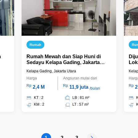
Rumah
Ru
n
Rumah Mewah dan Siap Huni di
Dij
Sedayu Kelapa Gading, Jakarta
Lok
Timur
Kel
Kelapa Gading, Jakarta Utara
Kelap
Harga
Angsuran mulai dari
Harg
Rp
Rp
Rp
2,4 M
11,9 juta
2
/bulan
KT : 2
LB : 81 m²
K
KM : 2
LT : 57 m²
K
1
2
3