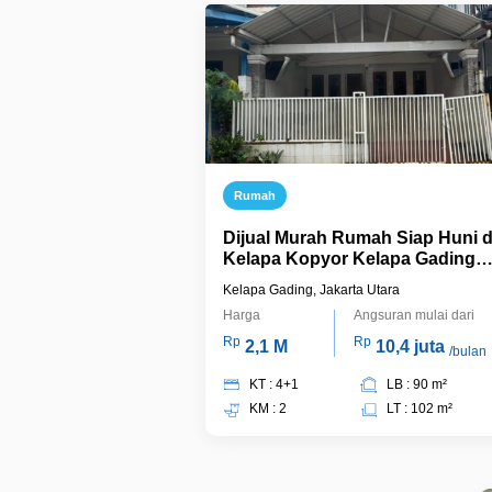
Rumah
Dijual Murah Rumah Siap Huni d
Kelapa Kopyor Kelapa Gading
Jakarta Utara
Kelapa Gading, Jakarta Utara
Harga
Angsuran mulai dari
Rp
Rp
2,1 M
10,4 juta
/bulan
KT : 4+1
LB : 90 m²
KM : 2
LT : 102 m²