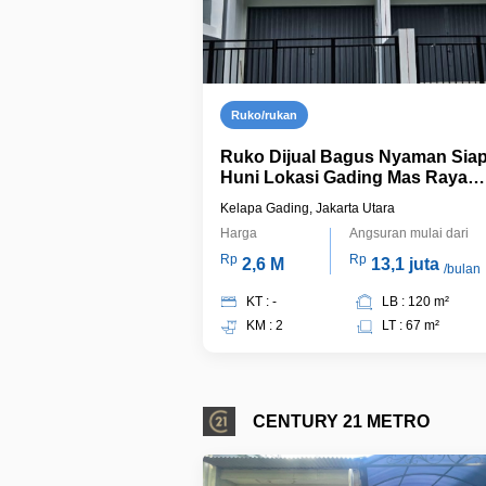
Ruko/rukan
Ruko Dijual Bagus Nyaman Sia
Huni Lokasi Gading Mas Raya
Kelapa Gading
Kelapa Gading, Jakarta Utara
Harga
Angsuran mulai dari
Rp
Rp
2,6 M
13,1 juta
/bulan
KT : -
LB : 120 m²
KM : 2
LT : 67 m²
CENTURY 21 METRO