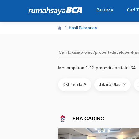
Beranda
Cari 
Hasil Pencarian.
Beranda
Cari Tahu
Menampilkan 1-12 properti dari total 34
Properti Dijual
×
×
DKI Jakarta
Jakarta Utara
Rekanan
Fitur Unggulan
ERA GADING
© 2026 PT Bank Central Asia Tbk