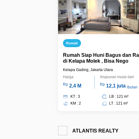
Rumah
Rumah Siap Huni Bagus dan Ra
di Kelapa Molek , Bisa Nego
Kelapa Gading, Jakarta Utara
Harga
Angsuran mulai dari
Rp
Rp
2,4 M
12,1 juta
/bulan
KT : 3
LB : 121 m²
KM : 2
LT : 121 m²
ATLANTIS REALTY