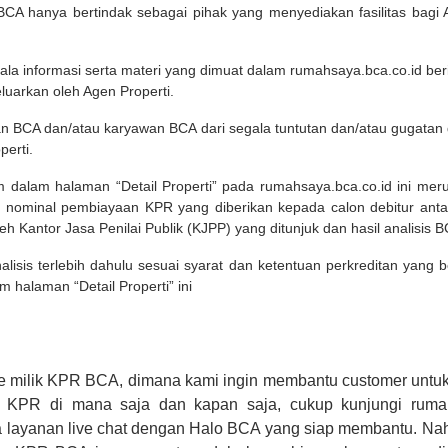
A hanya bertindak sebagai pihak yang menyediakan fasilitas bagi 
ala informasi serta materi yang dimuat dalam rumahsaya.bca.co.id beri
eluarkan oleh Agen Properti.
an BCA dan/atau karyawan BCA dari segala tuntutan dan/atau gugata
perti.
m dalam halaman “Detail Properti” pada rumahsaya.bca.co.id ini me
 nominal pembiayaan KPR yang diberikan kepada calon debitur ant
leh Kantor Jasa Penilai Publik (KJPP) yang ditunjuk dan hasil analisis 
lisis terlebih dahulu sesuai syarat dan ketentuan perkreditan yang
m halaman “Detail Properti” ini
e milik KPR BCA, dimana kami ingin membantu customer untuk
n KPR di mana saja dan kapan saja, cukup kunjungi rumah
 layanan live chat dengan Halo BCA yang siap membantu. Na