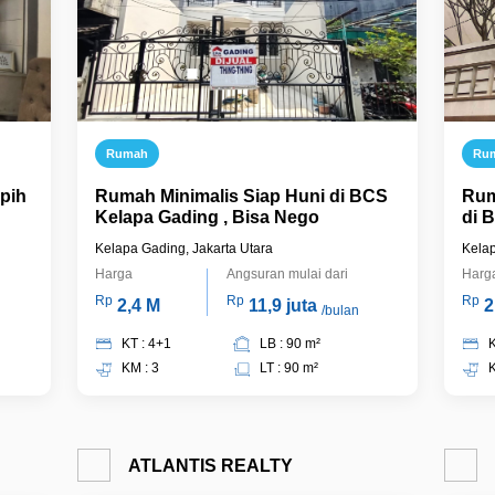
Rumah
Ru
pih
Rumah Minimalis Siap Huni di BCS
Rum
Kelapa Gading , Bisa Nego
di 
Kelapa Gading, Jakarta Utara
Kelap
Harga
Angsuran mulai dari
Harg
Rp
Rp
Rp
2,4 M
11,9 juta
2
/bulan
KT : 4+1
LB : 90 m²
K
KM : 3
LT : 90 m²
K
ATLANTIS REALTY