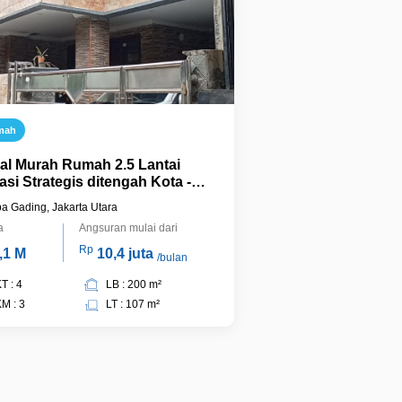
mah
ual Murah Rumah 2.5 Lantai
asi Strategis ditengah Kota -
apa Gading, Jakarta Utara
a Gading, Jakarta Utara
a
Angsuran mulai dari
Rp
,1 M
10,4 juta
/bulan
T : 4
LB : 200 m²
M : 3
LT : 107 m²