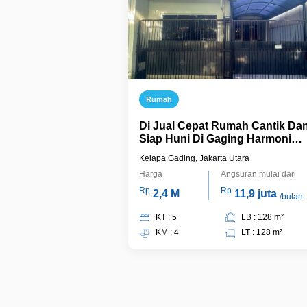
Rumah
Di Jual Cepat Rumah Cantik Da
Siap Huni Di Gaging Harmoni
Kelapa Gading
Kelapa Gading, Jakarta Utara
Harga
Angsuran mulai dari
Rp
Rp
2,4 M
11,9 juta
/bulan
KT : 5
LB : 128 m²
KM : 4
LT : 128 m²