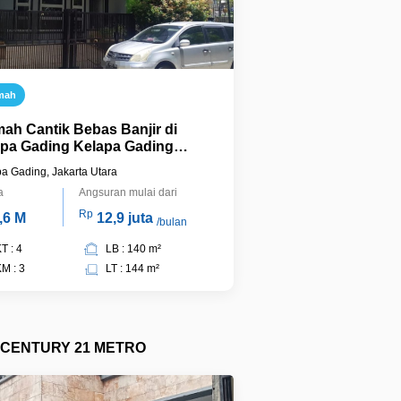
mah
ah Cantik Bebas Banjir di
pa Gading Kelapa Gading
arta Utara
a Gading, Jakarta Utara
a
Angsuran mulai dari
Rp
,6 M
12,9 juta
/bulan
T : 4
LB : 140 m²
M : 3
LT : 144 m²
CENTURY 21 METRO