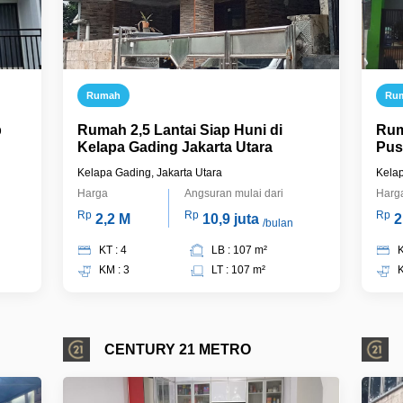
Rumah
Ru
p
Rumah 2,5 Lantai Siap Huni di
Rum
Kelapa Gading Jakarta Utara
Pus
Jak
Kelapa Gading, Jakarta Utara
Kelap
Harga
Angsuran mulai dari
Harg
Rp
Rp
Rp
2,2 M
10,9 juta
2
/bulan
KT : 4
LB : 107 m²
K
KM : 3
LT : 107 m²
K
CENTURY 21 METRO