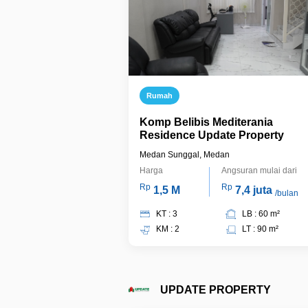
Rumah
Komp Belibis Mediterania
Residence Update Property
Medan Sunggal, Medan
Harga
Angsuran mulai dari
Rp
Rp
1,5 M
7,4 juta
/bulan
KT : 3
LB : 60 m²
KM : 2
LT : 90 m²
UPDATE PROPERTY