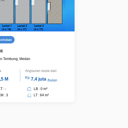
ko/rukan
tc
n Tembung, Medan
a
Angsuran mulai dari
Rp
,5 M
7,4 juta
/bulan
T : -
LB : 0 m²
M : 3
LT : 64 m²