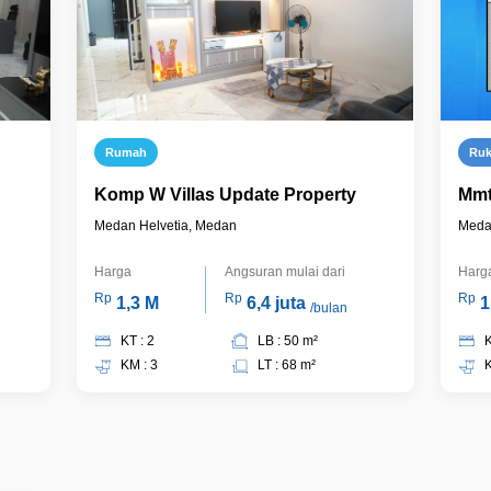
Rumah
Ru
Komp W Villas Update Property
Mm
Medan Helvetia, Medan
Meda
Harga
Angsuran mulai dari
Harg
Rp
Rp
Rp
1,3 M
6,4 juta
1
/bulan
KT : 2
LB : 50 m²
K
KM : 3
LT : 68 m²
K