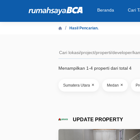
Beranda
Cari 
Hasil Pencarian.
Beranda
Cari Tahu
Menampilkan 1-4 properti dari total 4
Properti Dijual
×
×
Sumatera Utara
Medan
Pr
Rekanan
Fitur Unggulan
UPDATE PROPERTY
© 2026 PT Bank Central Asia Tbk