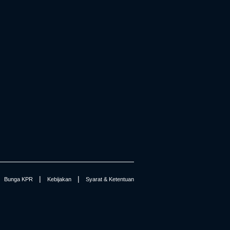
|
|
Bunga KPR
Kebijakan
Syarat & Ketentuan