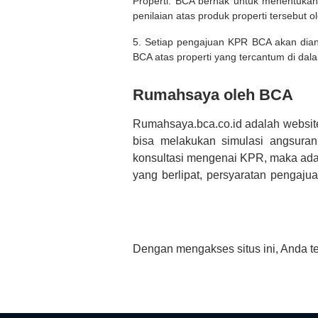
Properti. BCA berhak untuk menentukan
penilaian atas produk properti tersebut o
5. Setiap pengajuan KPR BCA akan diana
BCA atas properti yang tercantum di dala
Rumahsaya oleh BCA
Rumahsaya.bca.co.id adalah websit
bisa melakukan simulasi angsura
konsultasi mengenai KPR, maka ada
yang berlipat, persyaratan pengaj
bertanya tentang properti disini B
informasi yang rekanan berikan selai
Dengan mengakses situs ini, Anda t