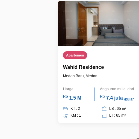
Apartemen
Wahid Residence
Medan Baru, Medan
Harga
Angsuran mulai dari
Rp
Rp
1,5 M
7,4 juta
/bulan
KT : 2
LB : 65 m²
KM : 1
LT : 65 m²