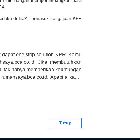
ara lain dengan mempertimbangkan hasil
BCA.
 berlaku di BCA, termasuk pengajuan KPR
 dapat one stop solution KPR. Kamu
saya.bca.co.id. Jika membutuhkan
h, tak hanya memberikan keuntungan
 rumahsaya.bca.co.id. Apabila kamu
CA tidak bertanggung jawab terhadap
Tutup