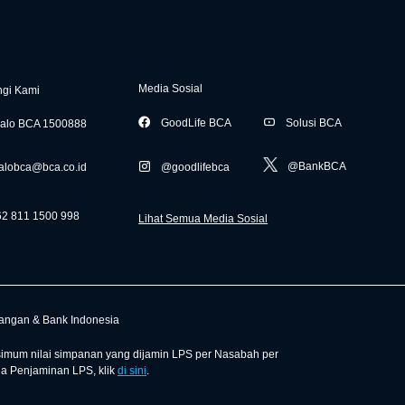
Media Sosial
gi Kami
GoodLife BCA
Solusi BCA
alo BCA 1500888
@BankBCA
alobca@bca.co.id
@goodlifebca
62 811 1500 998
Lihat Semua Media Sosial
uangan & Bank Indonesia
mum nilai simpanan yang dijamin LPS per Nasabah per
ga Penjaminan LPS, klik
di sini
.