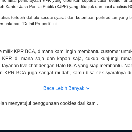
 nominal pembiayaan KPR yang diberikan kepada calon debitur ant
leh Kantor Jasa Penilai Publik (KJPP) yang ditunjuk dan hasil analisis 
lisis terlebih dahulu sesuai syarat dan ketentuan perkreditan yang
m halaman “Detail Properti” ini
e milik KPR BCA, dimana kami ingin membantu customer untuk
n KPR di mana saja dan kapan saja, cukup kunjungi rumah
 layanan live chat dengan Halo BCA yang siap membantu. Na
uan KPR BCA juga sangat mudah, kamu bisa cek syaratnya di
CA hanya sebagai pihak penghubung kamu dengan pihak lain, B
n yang bisa di verifikasi oleh BCA.
Baca Lebih Banyak
elah menyetujui penggunaan cookies dari kami.