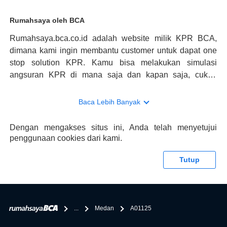
Rumahsaya oleh BCA
Rumahsaya.bca.co.id adalah website milik KPR BCA,
dimana kami ingin membantu customer untuk dapat one
stop solution KPR. Kamu bisa melakukan simulasi
angsuran KPR di mana saja dan kapan saja, cukup
kunjungi rumahsaya.bca.co.id. Jika membutuhkan
konsultasi mengenai KPR, maka ada layanan live chat
Baca Lebih Banyak
dengan Halo BCA yang siap membantu. Nah, tak hanya
memberikan keuntungan yang berlipat, persyaratan
Dengan mengakses situs ini, Anda telah menyetujui
pengajuan KPR BCA juga sangat mudah, kamu bisa cek
penggunaan cookies dari kami.
syaratnya di rumahsaya.bca.co.id. Apabila kamu bertanya
tentang properti disini BCA hanya sebagai pihak
Tutup
penghubung kamu dengan pihak lain, BCA tidak
bertanggung jawab terhadap informasi yang rekanan
berikan selain yang bisa di verifikasi oleh BCA.
...
Medan
A01125