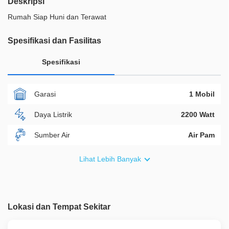
Deskripsi
Rumah Siap Huni dan Terawat
Spesifikasi dan Fasilitas
Spesifikasi
Garasi
1 Mobil
Daya Listrik
2200 Watt
Sumber Air
Air Pam
Furnish
Fully Furnished
Lihat Lebih Banyak
Akses Bisa Dilewati
2 Mobil
Legalitas
SHM
Lokasi dan Tempat Sekitar
ID Properti
A01125