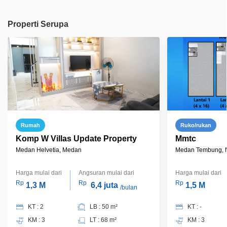
Properti Serupa
Rumah
Ruko/rukan
Komp W Villas Update Property
Mmtc
Medan Helvetia, Medan
Medan Tembung, 
Harga mulai dari
Angsuran mulai dari
Harga mulai dari
Rp
Rp
Rp
1,3 M
6,4 juta
1,5 M
/bulan
KT : 2
LB : 50 m²
KT : -
KM : 3
LT : 68 m²
KM : 3