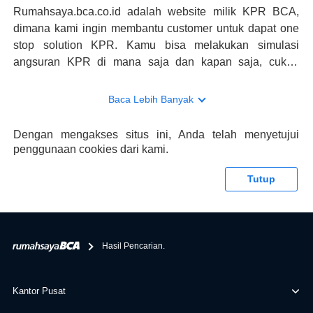
Rumahsaya.bca.co.id adalah website milik KPR BCA,
dimana kami ingin membantu customer untuk dapat one
stop solution KPR. Kamu bisa melakukan simulasi
angsuran KPR di mana saja dan kapan saja, cukup
kunjungi rumahsaya.bca.co.id. Jika membutuhkan
konsultasi mengenai KPR, maka ada layanan live chat
Baca Lebih Banyak
dengan Halo BCA yang siap membantu. Nah, tak hanya
memberikan keuntungan yang berlipat, persyaratan
Dengan mengakses situs ini, Anda telah menyetujui
pengajuan KPR BCA juga sangat mudah, kamu bisa cek
penggunaan cookies dari kami.
syaratnya di rumahsaya.bca.co.id. Apabila kamu bertanya
tentang properti disini BCA hanya sebagai pihak
Tutup
penghubung kamu dengan pihak lain, BCA tidak
bertanggung jawab terhadap informasi yang rekanan
berikan selain yang bisa di verifikasi oleh BCA.
Hasil Pencarian.
Kantor Pusat