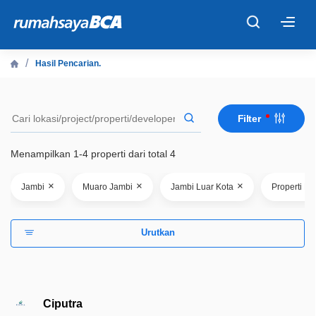
×
Hasil Pencarian.
Beranda
Filter
Cari Tahu
Menampilkan 1-4 properti dari total 4
Properti Dijual
×
×
×
Jambi
Muaro Jambi
Jambi Luar Kota
Properti Ba
Rekanan
Urutkan
Fitur Unggulan
© 2026 PT Bank Central Asia Tbk
Ciputra