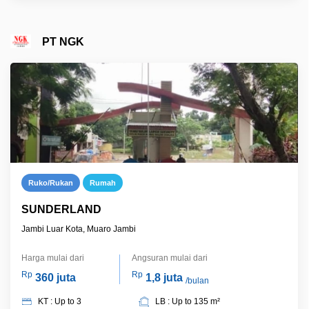
PT NGK
Ruko/Rukan
Rumah
SUNDERLAND
Jambi Luar Kota, Muaro Jambi
Harga mulai dari
Angsuran mulai dari
Rp
Rp
360 juta
1,8 juta
/bulan
KT : Up to 3
LB : Up to 135 m²