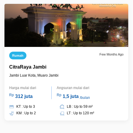
Few Months Ago
Rumah
CitraRaya Jambi
Jambi Luar Kota, Muaro Jambi
Harga mulai dari
Angsuran mulai dari
Rp
Rp
312 juta
1,5 juta
/bulan
KT : Up to 3
LB : Up to 59 m²
KM : Up to 2
LT : Up to 120 m²