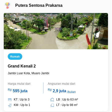
Putera Sentosa Prakarsa
Rumah
Grand Kenali 2
Jambi Luar Kota, Muaro Jambi
Harga mulai dari
Angsuran mulai dari
Rp
Rp
595 juta
2,9 juta
/bulan
KT : Up to 3
LB : Up to 63 m²
KM : Up to 1
LT : Up to 98 m²