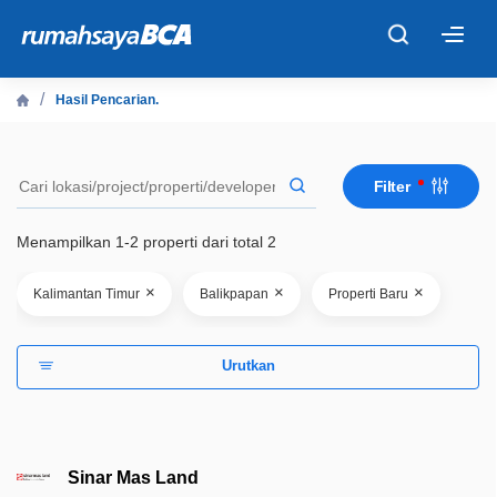
×
Hasil Pencarian.
Beranda
Filter
Cari Tahu
Menampilkan 1-2 properti dari total 2
Properti Dijual
×
×
×
Kalimantan Timur
Balikpapan
Properti Baru
Rekanan
Urutkan
Fitur Unggulan
© 2026 PT Bank Central Asia Tbk
Sinar Mas Land