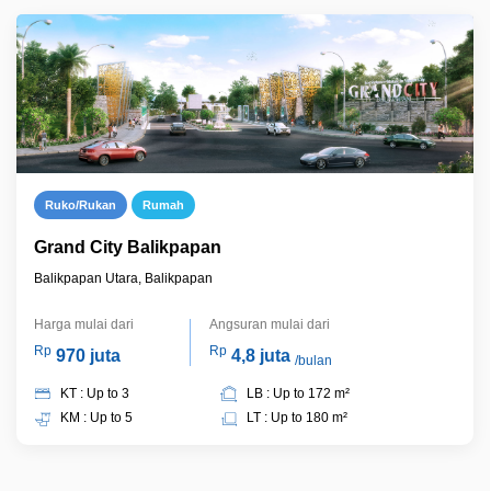
Ruko/Rukan
Rumah
Grand City Balikpapan
Balikpapan Utara, Balikpapan
Harga mulai dari
Angsuran mulai dari
Rp
Rp
970 juta
4,8 juta
/bulan
KT : Up to 3
LB : Up to 172 m²
KM : Up to 5
LT : Up to 180 m²