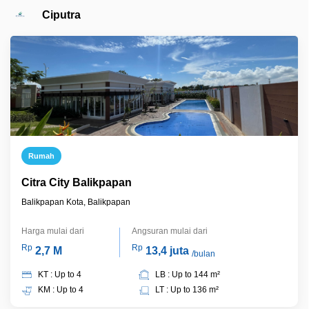
Ciputra
Rumah
Citra City Balikpapan
Balikpapan Kota, Balikpapan
Harga mulai dari
Angsuran mulai dari
Rp
Rp
2,7 M
13,4 juta
/bulan
KT : Up to 4
LB : Up to 144 m²
KM : Up to 4
LT : Up to 136 m²