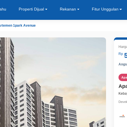
Tahu
Properti Dijual
Rekanan
Fitur Unggulan
rtemen 1park Avenue
Harga
Rp
Angsu
Ap
Apa
Kebay
Devel