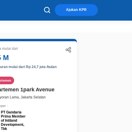
×
Ajukan KPR
 mulai dari
5 M
ran mulai dari Rp 24,7 juta /bulan
artemen
rtemen 1park Avenue
oran Lama, Jakarta Selatan
oper :
PT Gandaria
Prima Member
of Intiland
Development,
Tbk