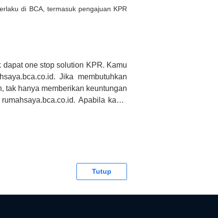
 berlaku di BCA, termasuk pengajuan KPR
 dapat one stop solution KPR. Kamu
saya.bca.co.id. Jika membutuhkan
h, tak hanya memberikan keuntungan
 rumahsaya.bca.co.id. Apabila kamu
CA tidak bertanggung jawab terhadap
Tutup