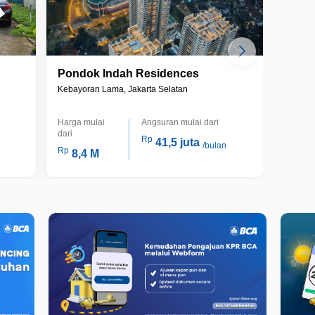
Pondok Indah Residences
Pond
Kebayoran Lama, Jakarta Selatan
Kebayor
Harga mulai
Angsuran mulai dari
Harga m
dari
dari
Rp
41,5 juta
/bulan
Rp
Rp
8,4 M
6,