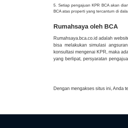
5. Setiap pengajuan KPR BCA akan diana
BCA atas properti yang tercantum di dala
Rumahsaya oleh BCA
Rumahsaya.bca.co.id adalah websit
bisa melakukan simulasi angsura
konsultasi mengenai KPR, maka ada
yang berlipat, persyaratan pengaj
bertanya tentang properti disini B
informasi yang rekanan berikan selai
Dengan mengakses situs ini, Anda t