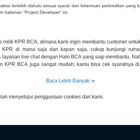
lisis terlebih dahulu sesuai syarat dan ketentuan perkreditan yang
m halaman “Project Developer” ini.
e milik KPR BCA, dimana kami ingin membantu customer untuk
n KPR di mana saja dan kapan saja, cukup kunjungi rumah
 layanan live chat dengan Halo BCA yang siap membantu. Na
uan KPR BCA juga sangat mudah, kamu bisa cek syaratnya di
CA hanya sebagai pihak penghubung kamu dengan pihak lain, B
n yang bisa di verifikasi oleh BCA.
Baca Lebih Banyak
elah menyetujui penggunaan cookies dari kami.