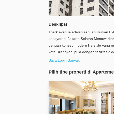
Deskripsi
1park avenue adalah sebuah Hunian Exlusi
kebayoran, Jakarta Selatan Menawarkan
dengan konsep modern life style yang memberikan ku
kota Dilengkapi pula dengan fasilitas didalam maupun disekitar Apartemen yang menunjukkan
sebagai hunian exclusive yang memberi
Baca Lebih Banyak
Dengan Luas lahan sekitar 1,2 Ha terdiri dari 4 tower tiap tower terdiri 
Pilih tipe properti di Aparte
terhuni lebih dari 60% dengan 70% unit
merupakan kelebihan dari 1Park avenue 
orang-orang jepang