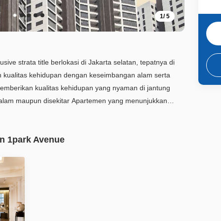
1
/
5
ve strata title berlokasi di Jakarta selatan, tepatnya di
 kualitas kehidupan dengan keseimbangan alam serta
alitas kehidupan yang nyaman di jantung
kan kesejukan dan kedamaian bagi para penghuninya
dari 112 units dan sudah
men 1park Avenue
 sewa sisanya 30% dihuni oleh owner Komunitas Jepang
karena sebagian besar dari unit2 sewa disewa oleh