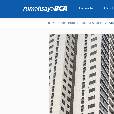
Beranda
Cari 
Properti Baru
Jakarta Selatan
Apa
Beranda
Cari Tahu
Properti Dijual
Rekanan
Fitur Unggulan
© 2026 PT Bank Central Asia Tbk