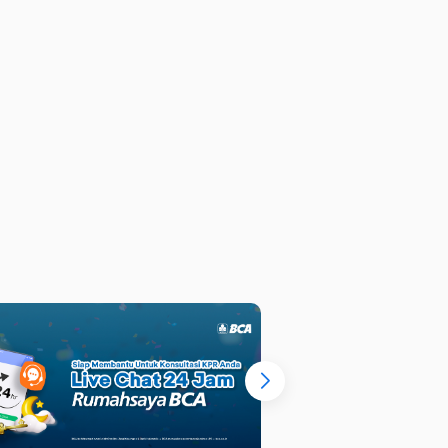
ok Indah Town House
an Lama, Jakarta Selatan
ulai
Angsuran mulai dari
Rp
30,5 juta
/bulan
2 M