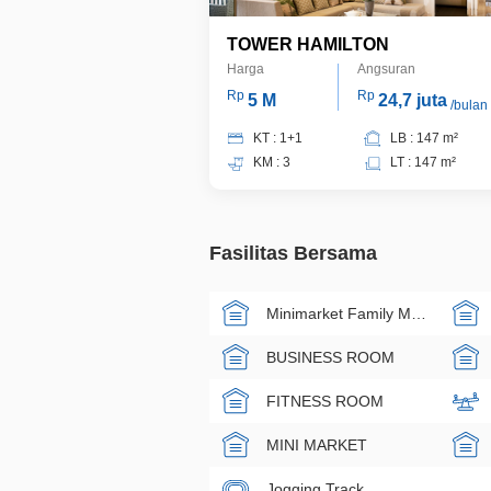
TOWER HAMILTON
Harga
Angsuran
Rp
Rp
5 M
24,7 juta
/bulan
KT : 1+1
LB : 147 m²
KM : 3
LT : 147 m²
Fasilitas Bersama
Minimarket Family Mart
BUSINESS ROOM
FITNESS ROOM
MINI MARKET
Jogging Track