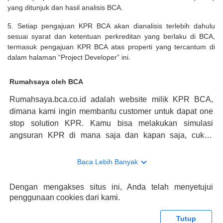
yang ditunjuk dan hasil analisis BCA.
5. Setiap pengajuan KPR BCA akan dianalisis terlebih dahulu
sesuai syarat dan ketentuan perkreditan yang berlaku di BCA,
termasuk pengajuan KPR BCA atas properti yang tercantum di
dalam halaman “Project Developer” ini.
Rumahsaya oleh BCA
Rumahsaya.bca.co.id adalah website milik KPR BCA,
dimana kami ingin membantu customer untuk dapat one
stop solution KPR. Kamu bisa melakukan simulasi
angsuran KPR di mana saja dan kapan saja, cukup
kunjungi rumahsaya.bca.co.id. Jika membutuhkan
konsultasi mengenai KPR, maka ada layanan live chat
Baca Lebih Banyak
dengan Halo BCA yang siap membantu. Nah, tak hanya
memberikan keuntungan yang berlipat, persyaratan
Dengan mengakses situs ini, Anda telah menyetujui
pengajuan KPR BCA juga sangat mudah, kamu bisa cek
penggunaan cookies dari kami.
syaratnya di rumahsaya.bca.co.id. Apabila kamu bertanya
tentang properti disini BCA hanya sebagai pihak
Tutup