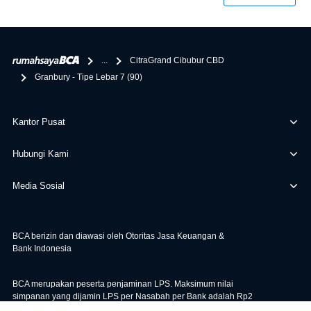
penghubung kamu dengan pihak lain, BCA tidak
bertanggung jawab terhadap informasi yang rekanan
berikan selain yang bisa di verifikasi oleh BCA.
...
CitraGrand Cibubur CBD
Granbury - Tipe Lebar 7 (90)
Kantor Pusat
Hubungi Kami
Media Sosial
BCA berizin dan diawasi oleh Otoritas Jasa Keuangan &
Bank Indonesia
BCA merupakan peserta penjaminan LPS. Maksimum nilai
simpanan yang dijamin LPS per Nasabah per Bank adalah Rp2
miliar. Untuk cek Tingkat Bunga Penjaminan LPS, klik
di sini
.