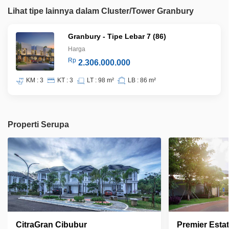
Lihat tipe lainnya dalam Cluster/Tower Granbury
Granbury - Tipe Lebar 7 (86)
Harga
Rp
2.306.000.000
KM : 3
KT : 3
LT : 98 m²
LB : 86 m²
Properti Serupa
CitraGran Cibubur
Premier Estat