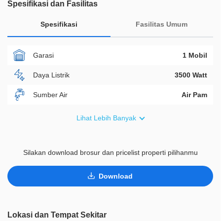
Spesifikasi dan Fasilitas
Spesifikasi
Fasilitas Umum
Garasi
1 Mobil
Daya Listrik
3500 Watt
Sumber Air
Air Pam
Furnish
Non Furnished
Lihat Lebih Banyak
Akses Bisa Dilewati
Lebih Dari 2 Mobil
Silakan download brosur dan pricelist properti pilihanmu
Legalitas
HGB
ID Properti
D00109
Download
Lainnya
Smart Home System
Lainnya
Taman Pribadi
Lokasi dan Tempat Sekitar