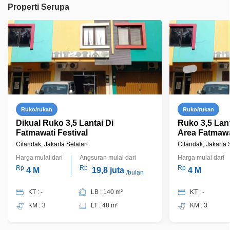
Properti Serupa
Ruko/rukan
Ruko/rukan
Dikual Ruko 3,5 Lantai Di
Ruko 3,5 Lant
Fatmawati Festival
Area Fatmawat
Selatan
Cilandak, Jakarta Selatan
Cilandak, Jakarta 
Harga mulai dari
Angsuran mulai dari
Harga mulai dari
Rp
Rp
Rp
4 M
19,8 juta
4 M
/bulan
KT : -
LB : 140 m²
KT : -
KM : 3
LT : 48 m²
KM : 3