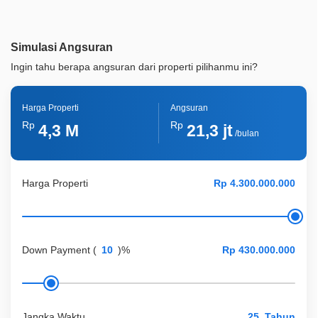
Akses Bisa Dilewati
2 Mobil
Legalitas
SHM
Simulasi Angsuran
ID Properti
A01406
Ingin tahu berapa angsuran dari properti pilihanmu ini?
Harga Properti
Angsuran
Rp
Rp
4,3 M
21,3 jt
/bulan
Harga Properti
Down Payment
(
)%
Jangka Waktu
Tahun