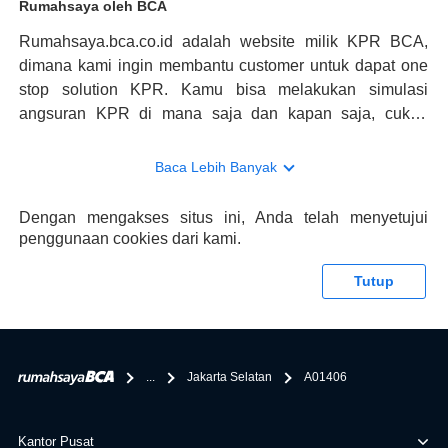
Rumahsaya oleh BCA
Rumahsaya.bca.co.id adalah website milik KPR BCA,
dimana kami ingin membantu customer untuk dapat one
stop solution KPR. Kamu bisa melakukan simulasi
angsuran KPR di mana saja dan kapan saja, cukup
kunjungi rumahsaya.bca.co.id. Jika membutuhkan
konsultasi mengenai KPR, maka ada layanan live chat
Baca Lebih Banyak
dengan Halo BCA yang siap membantu. Nah, tak hanya
memberikan keuntungan yang berlipat, persyaratan
Dengan mengakses situs ini, Anda telah menyetujui
pengajuan KPR BCA juga sangat mudah, kamu bisa cek
penggunaan cookies dari kami.
syaratnya di rumahsaya.bca.co.id. Apabila kamu bertanya
tentang properti disini BCA hanya sebagai pihak
Tutup
penghubung kamu dengan pihak lain, BCA tidak
bertanggung jawab terhadap informasi yang rekanan
berikan selain yang bisa di verifikasi oleh BCA.
...
Jakarta Selatan
A01406
Kantor Pusat