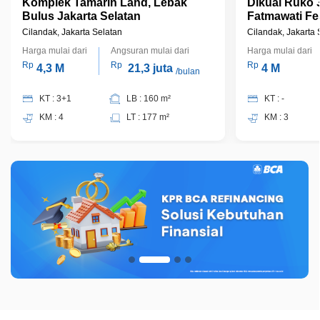
Komplek Tamarin Land, Lebak
Dikual Ruko 3
Bulus Jakarta Selatan
Fatmawati Fes
Cilandak, Jakarta Selatan
Cilandak, Jakarta 
Harga mulai dari
Angsuran mulai dari
Harga mulai dari
Rp
Rp
Rp
4,3 M
21,3 juta
4 M
/bulan
KT : 3+1
LB : 160 m²
KT : -
KM : 4
LT : 177 m²
KM : 3