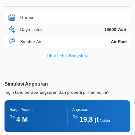
Garasi
-
Daya Listrik
10600 Watt
Sumber Air
Air Pam
Furnish
Semi Furnished
Lihat Lebih Banyak
Akses Bisa Dilewati
2 Mobil
Legalitas
HGB
Simulasi Angsuran
ID Properti
A02621
Ingin tahu berapa angsuran dari properti pilihanmu ini?
Harga Properti
Angsuran
Rp
Rp
4 M
19,8 jt
/bulan