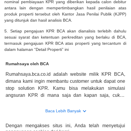
nominal pembiayaan KPR yang diberikan kepada calon debitur
antara lain dengan mempertimbangkan hasil penilaian atas
produk properti tersebut oleh Kantor Jasa Penilai Publik (KJPP)
yang ditunjuk dan hasil analisis BCA.
5. Setiap pengajuan KPR BCA akan dianalisis terlebih dahulu
sesuai syarat dan ketentuan perkreditan yang berlaku di BCA,
termasuk pengajuan KPR BCA atas properti yang tercantum di
dalam halaman “Detail Properti” ini
Rumahsaya oleh BCA
Rumahsaya.bca.co.id adalah website milik KPR BCA,
dimana kami ingin membantu customer untuk dapat one
stop solution KPR. Kamu bisa melakukan simulasi
angsuran KPR di mana saja dan kapan saja, cukup
kunjungi rumahsaya.bca.co.id. Jika membutuhkan
konsultasi mengenai KPR, maka ada layanan live chat
Baca Lebih Banyak
dengan Halo BCA yang siap membantu. Nah, tak hanya
memberikan keuntungan yang berlipat, persyaratan
Dengan mengakses situs ini, Anda telah menyetujui
pengajuan KPR BCA juga sangat mudah, kamu bisa cek