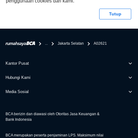
penggunaan cookies dari kami.
syaratnya di rumahsaya.bca.co.id. Apabila kamu bertanya
tentang properti disini BCA hanya sebagai pihak
Tutup
penghubung kamu dengan pihak lain, BCA tidak
bertanggung jawab terhadap informasi yang rekanan
berikan selain yang bisa di verifikasi oleh BCA.
...
Jakarta Selatan
A02621
Kantor Pusat
Hubungi Kami
Media Sosial
BCA berizin dan diawasi oleh Otoritas Jasa Keuangan &
Bank Indonesia
BCA merupakan peserta penjaminan LPS. Maksimum nilai