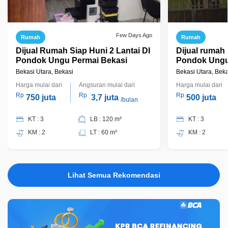
Few Days Ago
Rumah
Rumah
Dijual Rumah Siap Huni 2 Lantai DI
Dijual rumah
Pondok Ungu Permai Bekasi
Pondok Ungu 
Bekasi Utara, Bekasi
Bekasi Utara, Beka
Harga mulai dari
Angsuran mulai dari
Harga mulai dari
Rp
Rp
Rp
750 juta
3,7 juta
500 juta
/bulan
KT : 3
LB : 120 m²
KT : 3
KM : 2
LT : 60 m²
KM : 2
Lihat Semua Rekomendasi