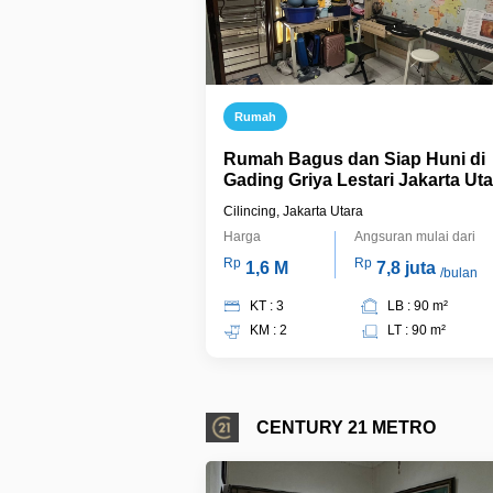
Rumah
Rumah Bagus dan Siap Huni di
Gading Griya Lestari Jakarta Uta
Cilincing, Jakarta Utara
Harga
Angsuran mulai dari
Rp
Rp
1,6 M
7,8 juta
/bulan
KT : 3
LB : 90 m²
KM : 2
LT : 90 m²
CENTURY 21 METRO