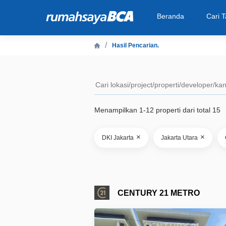
Beranda
Cari 
Hasil Pencarian.
Beranda
Cari Tahu
Menampilkan 1-12 properti dari total 15
Properti Dijual
×
×
DKI Jakarta
Jakarta Utara
Rekanan
Fitur Unggulan
CENTURY 21 METRO
© 2026 PT Bank Central Asia Tbk