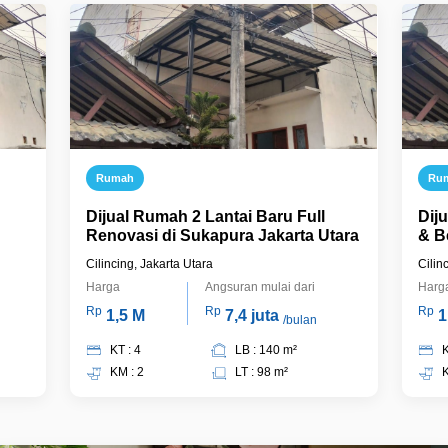
Rumah
Ru
Dijual Rumah 2 Lantai Baru Full
Dij
Renovasi di Sukapura Jakarta Utara
& B
Jak
Cilincing, Jakarta Utara
Cilin
Harga
Angsuran mulai dari
Harg
Rp
Rp
Rp
1,5 M
7,4 juta
1
/bulan
KT : 4
LB : 140 m²
K
KM : 2
LT : 98 m²
K