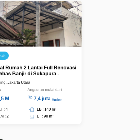
mah
ual Rumah 2 Lantai Full Renovasi
ebas Banjir di Sukapura -
arta Utara
cing, Jakarta Utara
a
Angsuran mulai dari
Rp
,5 M
7,4 juta
/bulan
T : 4
LB : 140 m²
M : 2
LT : 98 m²