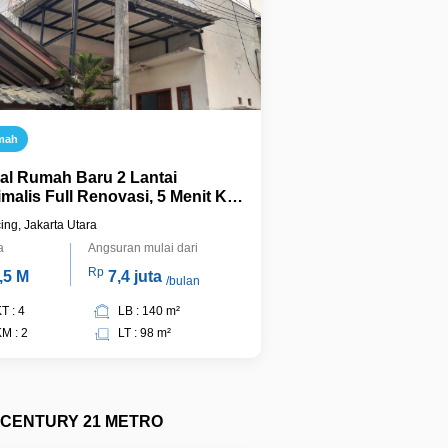
mah
ual Rumah Baru 2 Lantai
imalis Full Renovasi, 5 Menit Ke
l Kelapa Gading di Sukapura -
cing, Jakarta Utara
arta Utara
a
Angsuran mulai dari
Rp
,5 M
7,4 juta
/bulan
T : 4
LB : 140 m²
M : 2
LT : 98 m²
CENTURY 21 METRO