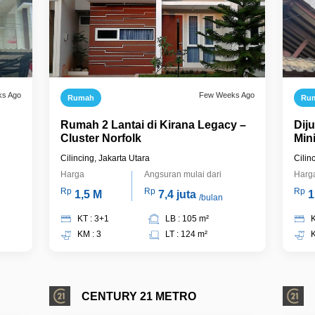
ks Ago
Few Weeks Ago
Rumah
Ru
Rumah 2 Lantai di Kirana Legacy –
Dij
Cluster Norfolk
Min
Mal
Cilincing, Jakarta Utara
Cilin
Jak
Harga
Angsuran mulai dari
Harg
Rp
Rp
Rp
1,5 M
7,4 juta
1
/bulan
KT : 3+1
LB : 105 m²
K
KM : 3
LT : 124 m²
K
CENTURY 21 METRO