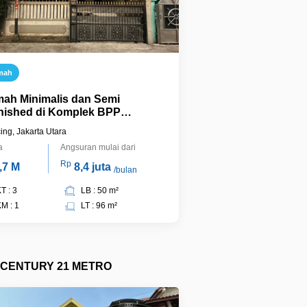
mah
ah Minimalis dan Semi
nished di Komplek BPP
apura Jakarta Utara
cing, Jakarta Utara
a
Angsuran mulai dari
Rp
,7 M
8,4 juta
/bulan
T : 3
LB : 50 m²
M : 1
LT : 96 m²
CENTURY 21 METRO