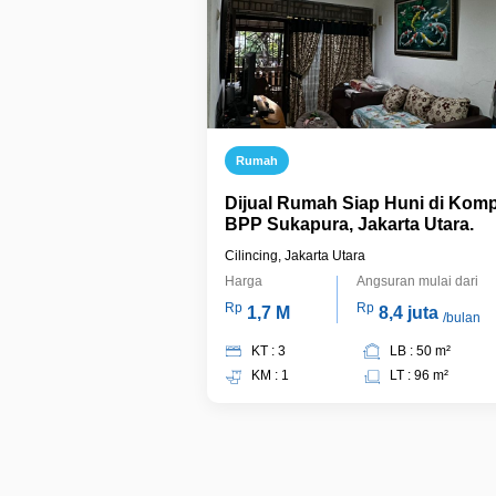
Rumah
Dijual Rumah Siap Huni di Kom
BPP Sukapura, Jakarta Utara.
Cilincing, Jakarta Utara
Harga
Angsuran mulai dari
Rp
Rp
1,7 M
8,4 juta
/bulan
KT : 3
LB : 50 m²
KM : 1
LT : 96 m²