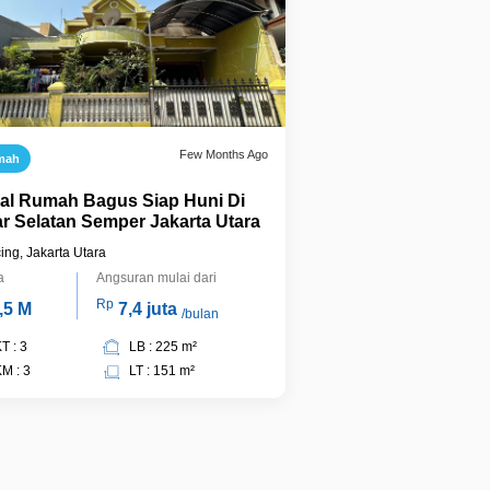
Few Months Ago
mah
ual Rumah Bagus Siap Huni Di
ar Selatan Semper Jakarta Utara
cing, Jakarta Utara
a
Angsuran mulai dari
Rp
,5 M
7,4 juta
/bulan
T : 3
LB : 225 m²
M : 3
LT : 151 m²