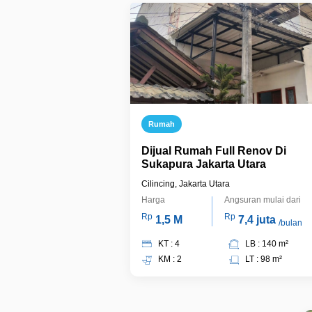
Rumah
Dijual Rumah Full Renov Di
Sukapura Jakarta Utara
Cilincing, Jakarta Utara
Harga
Angsuran mulai dari
Rp
Rp
1,5 M
7,4 juta
/bulan
KT : 4
LB : 140 m²
KM : 2
LT : 98 m²