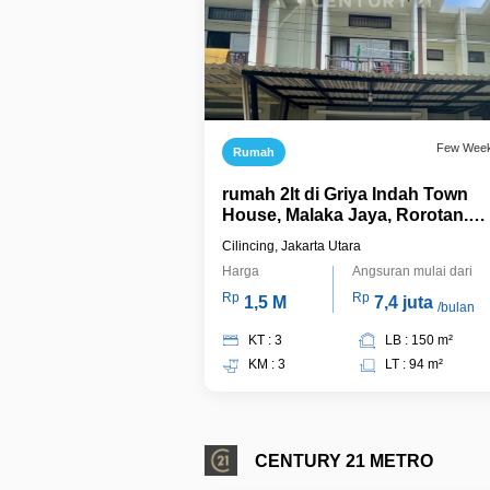
Few Wee
Rumah
rumah 2lt di Griya Indah Town
House, Malaka Jaya, Rorotan.
Jakarta Utara Bebas Banjir.
Cilincing, Jakarta Utara
Harga
Angsuran mulai dari
Rp
Rp
1,5 M
7,4 juta
/bulan
KT : 3
LB : 150 m²
KM : 3
LT : 94 m²
CENTURY 21 METRO