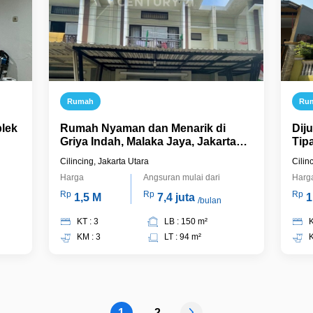
Rumah
Ru
plek
Rumah Nyaman dan Menarik di
Dij
Griya Indah, Malaka Jaya, Jakarta
Tip
Utara
Cilincing, Jakarta Utara
Cilin
Harga
Angsuran mulai dari
Harg
Rp
Rp
Rp
1,5 M
7,4 juta
1
/bulan
KT : 3
LB : 150 m²
K
KM : 3
LT : 94 m²
K
1
2