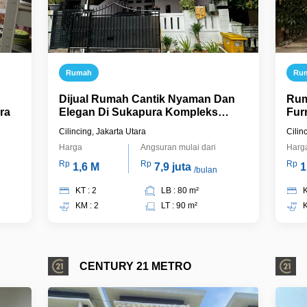
Rumah
Ru
Dijual Rumah Cantik Nyaman Dan
Rum
ra
Elegan Di Sukapura Kompleks
Fur
Walikota Dan Beacukai Cilincing
Suk
Cilincing, Jakarta Utara
Cilin
Jakarta Utara
Harga
Angsuran mulai dari
Harg
Rp
Rp
Rp
1,6 M
7,9 juta
1
/bulan
KT : 2
LB : 80 m²
K
KM : 2
LT : 90 m²
K
CENTURY 21 METRO