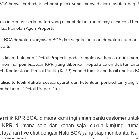
A hanya bertindak sebagai pihak yang menyediakan fasilitas bagi 
ala informasi serta materi yang dimuat dalam rumahsaya.bca.co.id beri
eluarkan oleh Agen Properti.
an BCA dan/atau karyawan BCA dari segala tuntutan dan/atau gugata
perti.
m dalam halaman “Detail Properti” pada rumahsaya.bca.co.id ini me
 nominal pembiayaan KPR yang diberikan kepada calon debitur ant
leh Kantor Jasa Penilai Publik (KJPP) yang ditunjuk dan hasil analisis 
lisis terlebih dahulu sesuai syarat dan ketentuan perkreditan yang
m halaman “Detail Properti” ini
e milik KPR BCA, dimana kami ingin membantu customer untuk
n KPR di mana saja dan kapan saja, cukup kunjungi rumah
 layanan live chat dengan Halo BCA yang siap membantu. Na