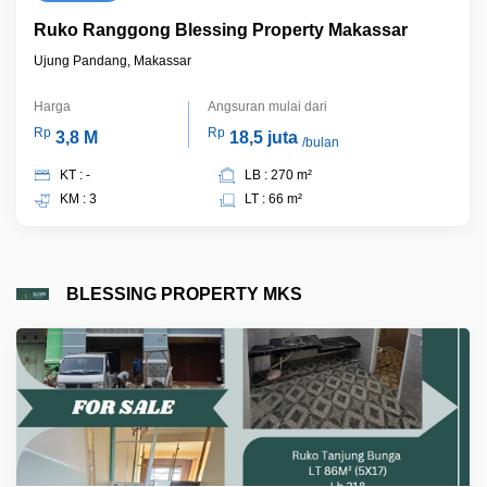
Ruko Ranggong Blessing Property Makassar
Ujung Pandang, Makassar
Harga
Angsuran mulai dari
Rp
Rp
3,8 M
18,5 juta
/bulan
KT : -
LB : 270 m²
KM : 3
LT : 66 m²
BLESSING PROPERTY MKS