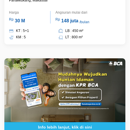
Panakkukang, Makassar
Harga
Angsuran mulai dari
Rp
Rp
30 M
148 juta
/bulan
KT : 5+1
LB : 450 m²
KM : 5
LT : 800 m²
Info lebih lanjut, klik di sini