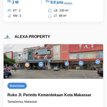
Rp
Rp
2 M
9,9 juta
/bulan
KT : 2
LB : 230 m²
KM : 3
LT : 98 m²
ALEXA PROPERTY
Ruko/rukan
Ruko Jl. Perintis Kemerdekaan Kota Makassar
Tamalanrea, Makassar