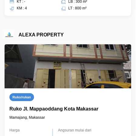
KT : -
LB : 300 m²
KM : 4
LT : 800 m²
ALEXA PROPERTY
Ruko/rukan
Ruko Jl. Mappaoddang Kota Makassar
Mamajang, Makassar
Harga
Angsuran mulai dari