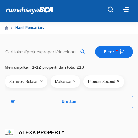
×
Hasil Pencarian.
Beranda
Filter
Cari Tahu
Menampilkan 1-12 properti dari total 213
Properti Dijual
×
×
×
Sulawesi Selatan
Makassar
Properti Second
Rekanan
Urutkan
Fitur Unggulan
© 2026 PT Bank Central Asia Tbk
ALEXA PROPERTY