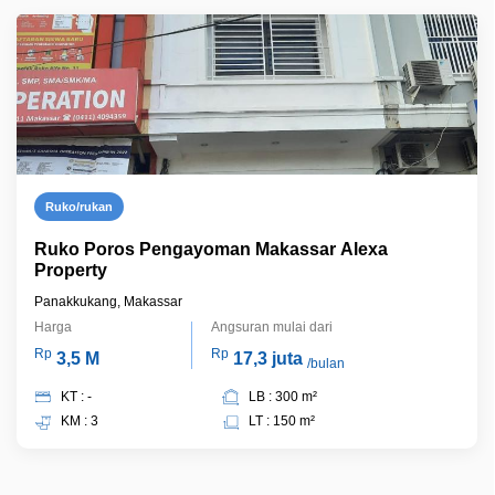
Ruko/rukan
Ruko Poros Pengayoman Makassar Alexa
Property
Panakkukang, Makassar
Harga
Angsuran mulai dari
Rp
Rp
3,5 M
17,3 juta
/bulan
KT : -
LB : 300 m²
KM : 3
LT : 150 m²