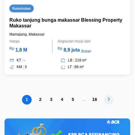
Ruko/rukan
Ruko tanjung bunga makassar Blessing Property
Makassar
Mamajang, Makassar
Harga
Angsuran mulai dari
Rp
Rp
1,8 M
8,9 juta
/bulan
KT : -
LB : 218 m²
KM : 3
LT : 86 m²
1
2
3
4
5
...
18