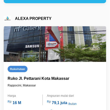
ALEXA PROPERTY
Ruko/rukan
Ruko Jl. Pettarani Kota Makassar
Rappocini, Makassar
Harga
Angsuran mulai dari
Rp
Rp
16 M
79,1 juta
/bulan