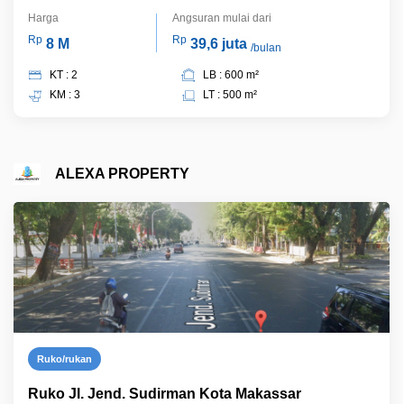
Harga
Angsuran mulai dari
Rp
Rp
8 M
39,6 juta
/bulan
KT : 2
LB : 600 m²
KM : 3
LT : 500 m²
ALEXA PROPERTY
Ruko/rukan
Ruko Jl. Jend. Sudirman Kota Makassar