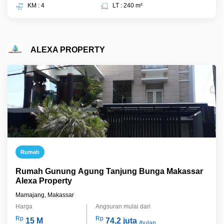
KM : 4
LT : 240 m²
ALEXA PROPERTY
Rumah
Rumah Gunung Agung Tanjung Bunga Makassar
Alexa Property
Mamajang, Makassar
Harga
Angsuran mulai dari
Rp
Rp
15 M
74,2 juta
/bulan