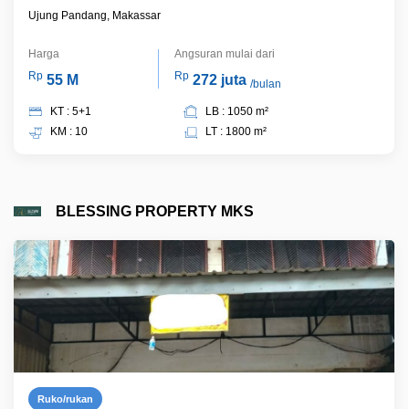
Ujung Pandang, Makassar
Harga
Angsuran mulai dari
Rp
Rp
55 M
272 juta
/bulan
KT : 5+1
LB : 1050 m²
KM : 10
LT : 1800 m²
BLESSING PROPERTY MKS
Ruko/rukan