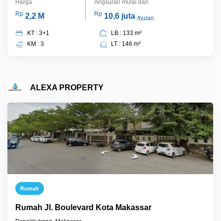
Harga
Angsuran mulai dari
Rp
Rp
2,2 M
10,6 juta
/bulan
KT : 3+1
LB : 133 m²
KM : 3
LT : 146 m²
ALEXA PROPERTY
Rumah
Rumah Jl. Boulevard Kota Makassar