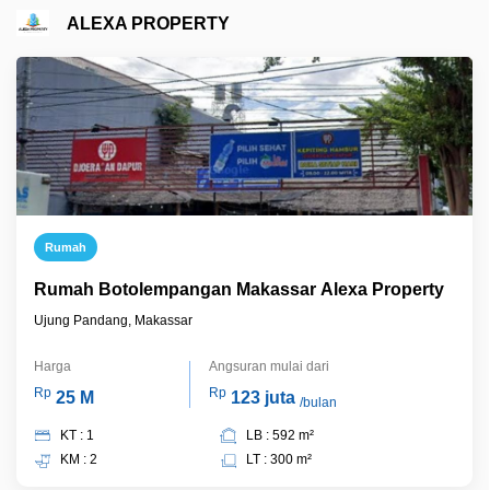
ALEXA PROPERTY
Rumah
Rumah Botolempangan Makassar Alexa Property
Ujung Pandang, Makassar
Harga
Angsuran mulai dari
Rp
Rp
25 M
123 juta
/bulan
KT : 1
LB : 592 m²
KM : 2
LT : 300 m²