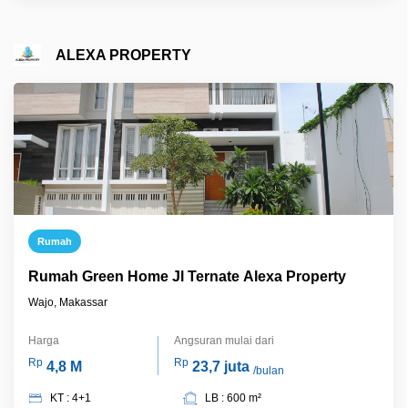
ALEXA PROPERTY
Rumah
Rumah Green Home Jl Ternate Alexa Property
Wajo, Makassar
Harga
Angsuran mulai dari
Rp
Rp
4,8 M
23,7 juta
/bulan
KT : 4+1
LB : 600 m²