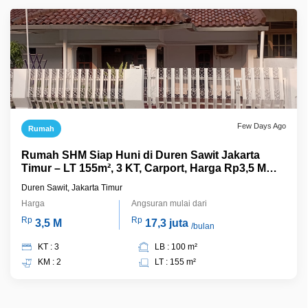
Few Days Ago
Rumah
Rumah SHM Siap Huni di Duren Sawit Jakarta
Timur – LT 155m², 3 KT, Carport, Harga Rp3,5 M
Nego
Duren Sawit, Jakarta Timur
Harga
Angsuran mulai dari
Rp
Rp
3,5 M
17,3 juta
/bulan
KT : 3
LB : 100 m²
KM : 2
LT : 155 m²