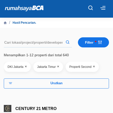
×
Hasil Pencarian.
Beranda
Filter
Cari Tahu
Menampilkan 1-12 properti dari total 640
Properti Dijual
×
×
×
DKI Jakarta
Jakarta Timur
Properti Second
Rekanan
Urutkan
Fitur Unggulan
© 2026 PT Bank Central Asia Tbk
CENTURY 21 METRO