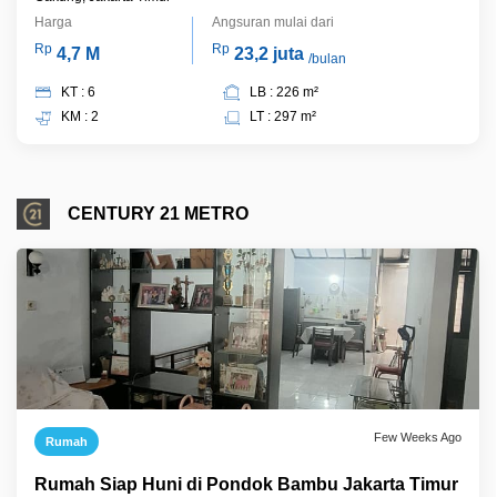
Harga
Angsuran mulai dari
Rp
Rp
4,7 M
23,2 juta
/bulan
KT : 6
LB : 226 m²
KM : 2
LT : 297 m²
CENTURY 21 METRO
Few Weeks Ago
Rumah
Rumah Siap Huni di Pondok Bambu Jakarta Timur