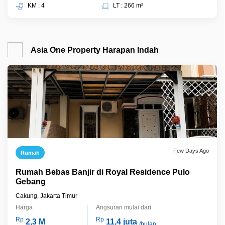
KM : 4
LT : 266 m²
Asia One Property Harapan Indah
Few Days Ago
Rumah
Rumah Bebas Banjir di Royal Residence Pulo
Gebang
Cakung, Jakarta Timur
Harga
Angsuran mulai dari
Rp
Rp
2,3 M
11,4 juta
/bulan