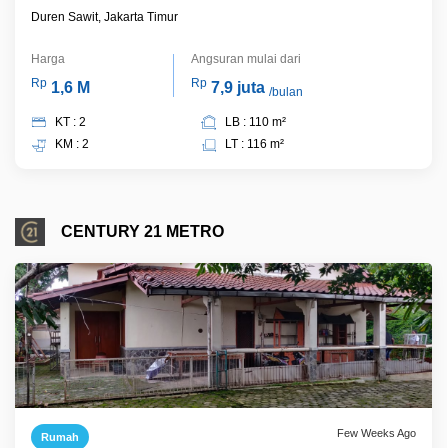
Duren Sawit, Jakarta Timur
Harga
Angsuran mulai dari
Rp
Rp
1,6 M
7,9 juta
/bulan
KT : 2
LB : 110 m²
KM : 2
LT : 116 m²
CENTURY 21 METRO
Few Weeks Ago
Rumah