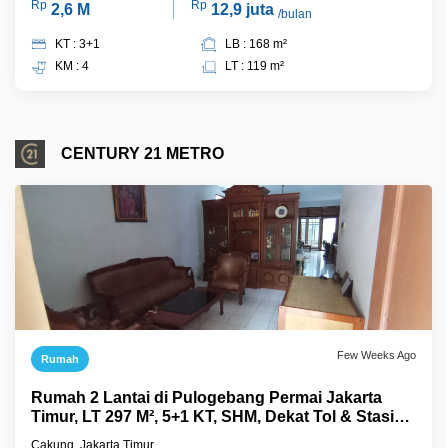
Rp
Rp
2,6 M
12,9 juta
/bulan
KT : 3+1
LB : 168 m²
KM : 4
LT : 119 m²
CENTURY 21 METRO
Few Weeks Ago
Rumah
Rumah 2 Lantai di Pulogebang Permai Jakarta
Timur, LT 297 M², 5+1 KT, SHM, Dekat Tol & Stasiun
Cakung
Cakung, Jakarta Timur