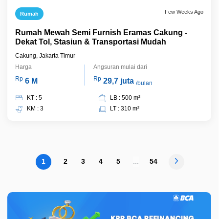
Few Weeks Ago
Rumah
Rumah Mewah Semi Furnish Eramas Cakung -
Dekat Tol, Stasiun & Transportasi Mudah
Cakung, Jakarta Timur
Harga
Angsuran mulai dari
Rp
Rp
6 M
29,7 juta
/bulan
KT : 5
LB : 500 m²
KM : 3
LT : 310 m²
1
2
3
4
5
...
54