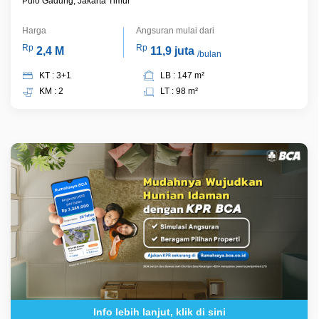
Pulo Gadung, Jakarta Timur
Harga
Angsuran mulai dari
Rp
Rp
2,4 M
11,9 juta
/bulan
KT : 3+1
LB : 147 m²
KM : 2
LT : 98 m²
Info lebih lanjut, klik di sini