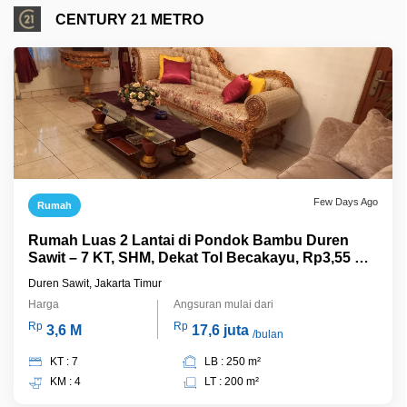
CENTURY 21 METRO
Few Days Ago
Rumah
Rumah Luas 2 Lantai di Pondok Bambu Duren
Sawit – 7 KT, SHM, Dekat Tol Becakayu, Rp3,55 M
Nego
Duren Sawit, Jakarta Timur
Harga
Angsuran mulai dari
Rp
Rp
3,6 M
17,6 juta
/bulan
KT : 7
LB : 250 m²
KM : 4
LT : 200 m²