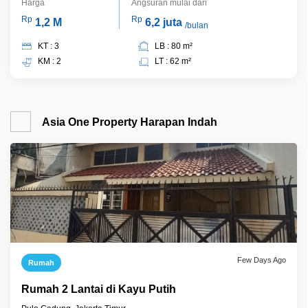
Harga
Angsuran mulai dari
Rp
Rp
1,2 M
6,2 juta
/bulan
KT : 3
LB : 80 m²
KM : 2
LT : 62 m²
Asia One Property Harapan Indah
Few Days Ago
Rumah
Rumah 2 Lantai di Kayu Putih