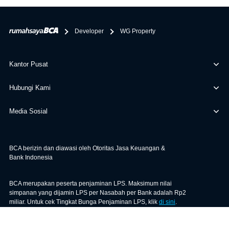
bertanggung jawab terhadap informasi yang rekanan
berikan selain yang bisa di verifikasi oleh BCA.
Developer
WG Property
Kantor Pusat
Hubungi Kami
Media Sosial
BCA berizin dan diawasi oleh Otoritas Jasa Keuangan &
Bank Indonesia
BCA merupakan peserta penjaminan LPS. Maksimum nilai
simpanan yang dijamin LPS per Nasabah per Bank adalah Rp2
miliar. Untuk cek Tingkat Bunga Penjaminan LPS, klik
di sini
.