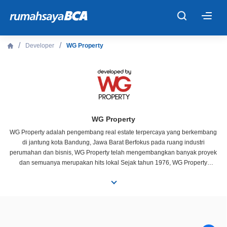
×
Developer
WG Property
Beranda
Cari Tahu
Properti Dijual
WG Property
WG Property adalah pengembang real estate terpercaya yang berkembang
di jantung kota Bandung, Jawa Barat Berfokus pada ruang industri
Rekanan
perumahan dan bisnis, WG Property telah mengembangkan banyak proyek
dan semuanya merupakan hits lokal Sejak tahun 1976, WG Property
memulai proyeknya dengan konsep hunian yang sadar akan kesehatan dan
Fitur Unggulan
kehidupan perkotaan bernama Grand Sharon Residence
© 2026 PT Bank Central Asia Tbk