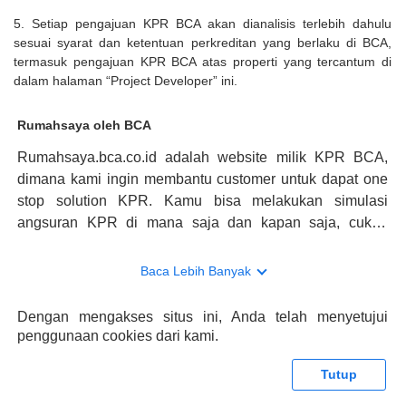
5. Setiap pengajuan KPR BCA akan dianalisis terlebih dahulu
sesuai syarat dan ketentuan perkreditan yang berlaku di BCA,
termasuk pengajuan KPR BCA atas properti yang tercantum di
dalam halaman “Project Developer” ini.
Rumahsaya oleh BCA
Rumahsaya.bca.co.id adalah website milik KPR BCA,
dimana kami ingin membantu customer untuk dapat one
stop solution KPR. Kamu bisa melakukan simulasi
angsuran KPR di mana saja dan kapan saja, cukup
kunjungi rumahsaya.bca.co.id. Jika membutuhkan
konsultasi mengenai KPR, maka ada layanan live chat
Baca Lebih Banyak
dengan Halo BCA yang siap membantu. Nah, tak hanya
memberikan keuntungan yang berlipat, persyaratan
Dengan mengakses situs ini, Anda telah menyetujui
pengajuan KPR BCA juga sangat mudah, kamu bisa cek
penggunaan cookies dari kami.
syaratnya di rumahsaya.bca.co.id. Apabila kamu bertanya
tentang properti disini BCA hanya sebagai pihak
Tutup
penghubung kamu dengan pihak lain, BCA tidak