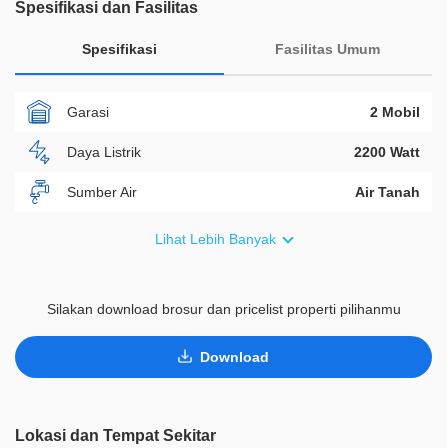
Spesifikasi dan Fasilitas
Spesifikasi
Fasilitas Umum
Garasi
2 Mobil
Daya Listrik
2200 Watt
Sumber Air
Air Tanah
Furnish
Semi Furnished
Lihat Lebih Banyak
Akses Bisa Dilewati
Lebih Dari 2 Mobil
Silakan download brosur dan pricelist properti pilihanmu
Legalitas
SHM
ID Properti
D02396
Download
Lainnya
Taman Pribadi
Lokasi dan Tempat Sekitar