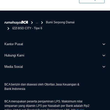
penghubung kamu dengan pihak lain, BCA tidak
bertanggung jawab terhadap informasi yang rekanan
berikan selain yang bisa di verifikasi oleh BCA.
...
Bumi Serpong Damai
IZZI BSD CITY - Tipe 6
Kantor Pusat
Hubungi Kami
Media Sosial
BCA berizin dan diawasi oleh Otoritas Jasa Keuangan &
Bank Indonesia
BCA merupakan peserta penjaminan LPS. Maksimum nilai
simpanan yang dijamin LPS per Nasabah per Bank adalah Rp2