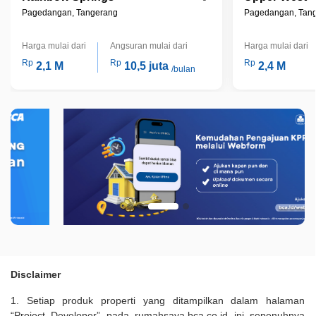
Pagedangan, Tangerang
Pagedangan, Tan
Harga mulai dari
Angsuran mulai dari
Harga mulai dari
Rp
Rp
Rp
2,1 M
10,5 juta
2,4 M
/bulan
Disclaimer
1. Setiap produk properti yang ditampilkan dalam halaman
“Project Developer” pada rumahsaya.bca.co.id ini sepenuhnya