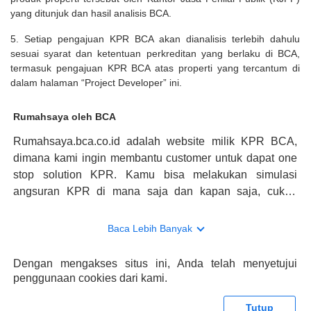
yang ditunjuk dan hasil analisis BCA.
5. Setiap pengajuan KPR BCA akan dianalisis terlebih dahulu
sesuai syarat dan ketentuan perkreditan yang berlaku di BCA,
termasuk pengajuan KPR BCA atas properti yang tercantum di
dalam halaman “Project Developer” ini.
Rumahsaya oleh BCA
Rumahsaya.bca.co.id adalah website milik KPR BCA,
dimana kami ingin membantu customer untuk dapat one
stop solution KPR. Kamu bisa melakukan simulasi
angsuran KPR di mana saja dan kapan saja, cukup
kunjungi rumahsaya.bca.co.id. Jika membutuhkan
konsultasi mengenai KPR, maka ada layanan live chat
Baca Lebih Banyak
dengan Halo BCA yang siap membantu. Nah, tak hanya
memberikan keuntungan yang berlipat, persyaratan
Dengan mengakses situs ini, Anda telah menyetujui
pengajuan KPR BCA juga sangat mudah, kamu bisa cek
penggunaan cookies dari kami.
syaratnya di rumahsaya.bca.co.id. Apabila kamu bertanya
tentang properti disini BCA hanya sebagai pihak
Tutup