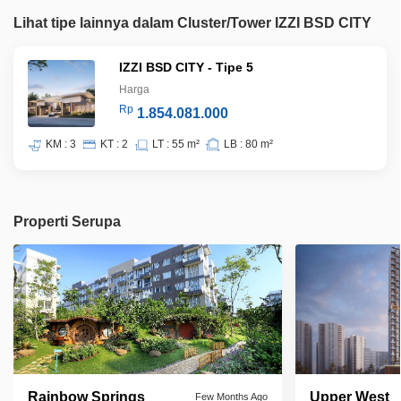
Lihat tipe lainnya dalam Cluster/Tower IZZI BSD CITY
IZZI BSD CITY - Tipe 5
Harga
Rp
1.854.081.000
KM : 3
KT : 2
LT : 55 m²
LB : 80 m²
Properti Serupa
Rainbow Springs
Upper West
Few Months Ago