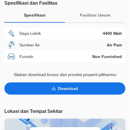
Spesifikasi dan Fasilitas
Spesifikasi
Fasilitas Umum
Daya Listrik
4400 Watt
Sumber Air
Air Pam
Furnish
Non Furnished
Akses Bisa Dilewati
Lebih Dari 2 Mobil
Silakan download brosur dan pricelist properti pilihanmu
Legalitas
SHMSRS
Download
ID Properti
D02336
Lokasi dan Tempat Sekitar