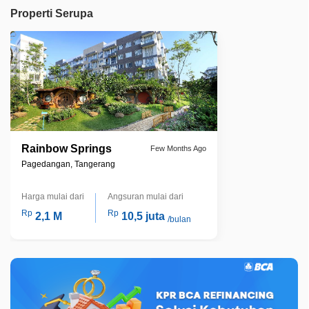
Properti Serupa
Rainbow Springs
Few Months Ago
Pagedangan, Tangerang
Harga mulai dari
Angsuran mulai dari
Rp
Rp
2,1 M
10,5 juta
/bulan