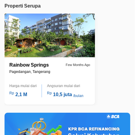
Properti Serupa
Rainbow Springs
Few Months Ago
Pagedangan, Tangerang
Harga mulai dari
Angsuran mulai dari
Rp
Rp
2,1 M
10,5 juta
/bulan