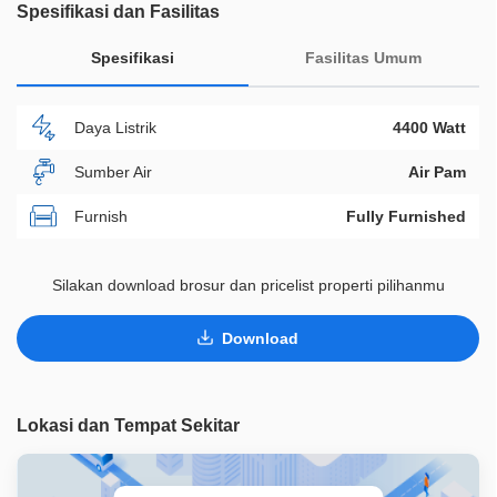
Spesifikasi dan Fasilitas
Spesifikasi
Fasilitas Umum
Daya Listrik
4400 Watt
Sumber Air
Air Pam
Furnish
Fully Furnished
Akses Bisa Dilewati
Lebih Dari 2 Mobil
Silakan download brosur dan pricelist properti pilihanmu
Legalitas
SHMSRS
Download
ID Properti
D02337
Lokasi dan Tempat Sekitar