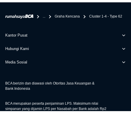
bertanggung jawab terhadap informasi yang rekanan
berikan selain yang bisa di verifikasi oleh BCA.
...
Graha Kencana
Cluster 1-4 - Type 62
Kantor Pusat
Hubungi Kami
Media Sosial
BCA berizin dan diawasi oleh Otoritas Jasa Keuangan &
Bank Indonesia
BCA merupakan peserta penjaminan LPS. Maksimum nilai
simpanan yang dijamin LPS per Nasabah per Bank adalah Rp2
miliar. Untuk cek Tingkat Bunga Penjaminan LPS, klik
di sini
.
|
|