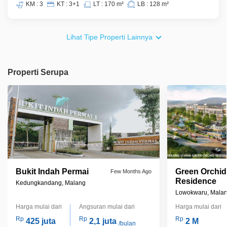
KM : 3
KT : 3+1
LT : 170 m²
LB : 128 m²
Lihat Tipe Properti Lainnya
Properti Serupa
Bukit Indah Permai
Green Orchid
Few Months Ago
Residence
Kedungkandang, Malang
Lowokwaru, Mala
Harga mulai dari
Angsuran mulai dari
Harga mulai dari
Rp
Rp
Rp
425 juta
2,1 juta
2 M
/bulan