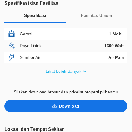
Spesifikasi dan Fasilitas
Spesifikasi
Fasilitas Umum
Garasi
1 Mobil
Daya Listrik
1300 Watt
Sumber Air
Air Pam
Furnish
Semi Furnished
Lihat Lebih Banyak
Akses Bisa Dilewati
Lebih Dari 2 Mobil
Silakan download brosur dan pricelist properti pilihanmu
Legalitas
SHM
ID Properti
D00616
Download
Lainnya
Taman Pribadi
Lokasi dan Tempat Sekitar