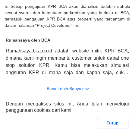
5. Setiap pengajuan KPR BCA akan dianalisis terlebih dahulu
sesuai syarat dan ketentuan perkreditan yang berlaku di BCA,
termasuk pengajuan KPR BCA atas properti yang tercantum di
dalam halaman “Project Developer” ini.
Rumahsaya oleh BCA
Rumahsaya.bca.co.id adalah website milik KPR BCA,
dimana kami ingin membantu customer untuk dapat one
stop solution KPR. Kamu bisa melakukan simulasi
angsuran KPR di mana saja dan kapan saja, cukup
kunjungi rumahsaya.bca.co.id. Jika membutuhkan
konsultasi mengenai KPR, maka ada layanan live chat
Baca Lebih Banyak
dengan Halo BCA yang siap membantu. Nah, tak hanya
memberikan keuntungan yang berlipat, persyaratan
Dengan mengakses situs ini, Anda telah menyetujui
pengajuan KPR BCA juga sangat mudah, kamu bisa cek
penggunaan cookies dari kami.
syaratnya di rumahsaya.bca.co.id. Apabila kamu bertanya
tentang properti disini BCA hanya sebagai pihak
Tutup
penghubung kamu dengan pihak lain, BCA tidak