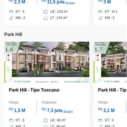
Rp
Rp
Rp
2,3 M
11,5 juta
3 M
/bulan
KT : 3
LB : 103 m²
KT : 3+1
KM : 3
LT : 144 m²
KM : 3
Park Hill
Park Hill - Tipe Toscano
Park Hill - Ti
Harga
Angsuran
Harga
Rp
Rp
Rp
1,5 M
7,3 juta
2,1 M
/bulan
KT : 3
LB : 60 m²
KT : 3
KM : 2
LT : 96 m²
KM : 3