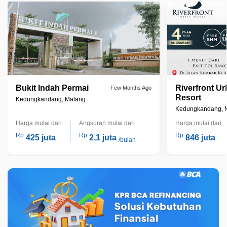
Bukit Indah Permai
Riverfront U
Few Months Ago
Resort
Kedungkandang, Malang
Kedungkandang, 
Harga mulai dari
Angsuran mulai dari
Harga mulai dari
Rp
Rp
Rp
425 juta
2,1 juta
846 juta
/bulan