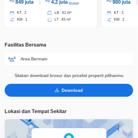
Rp
Rp
Rp
849 juta
4,2 juta
980 juta
/bulan
KT : 2
LB : 41 m²
KT : 3
KM : 1
LT : 45 m²
KM : 2
Fasilitas Bersama
Area Bermain
Silakan download brosur dan pricelist properti pilihanmu
Download
Lokasi dan Tempat Sekitar