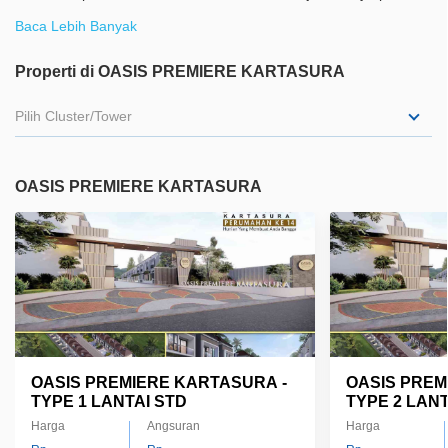
tepat untuk mereka yang mencari kenyamanan dan kemudahan
Baca Lebih Banyak
dalam satu paket Fitur unggulan: Lokasi strategis dengan akses
cepat ke pusat kota Jalan utama lebar dan infrastruktur
Properti di OASIS PREMIERE KARTASURA
berkualitas Keamanan 24 jam dengan sistem CCTV Desain
Pilih Cluster/Tower
minimalis modern yang stylish Smart home system untuk efisiensi
dan kenyamanan Oasis Premiere Kartasura dirancang untuk
memberikan pengalaman hidup yang berkelas, dengan
OASIS PREMIERE KARTASURA
lingkungan yang nyaman dan aman bagi setiap penghuninya
OASIS PREMIERE KARTASURA -
OASIS PREM
TYPE 1 LANTAI STD
TYPE 2 LANT
Harga
Angsuran
Harga