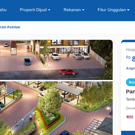
Tahu
Properti Dijual
Rekanan
Fitur Unggulan
ran Avenue
Harga
Rp
Angsu
Ru
Pan
Temb
Devel