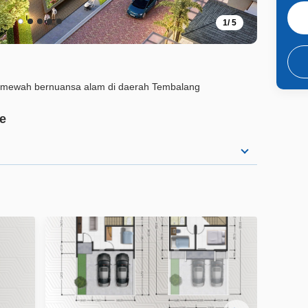
1
/
5
mewah bernuansa alam di daerah Tembalang
e