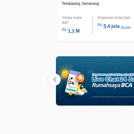
Tembalang, Semarang
Harga mulai
Angsuran mulai dari
dari
Rp
5,4 juta
/bulan
Rp
1,1 M