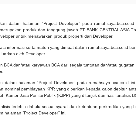
pilkan dalam halaman “Project Developer” pada rumahsaya.bca.co.i
 merupakan produk dan tanggung jawab PT BANK CENTRAL ASIA Tbk
eveloper untuk menawarkan produk properti dari Developer.
ala informasi serta materi yang dimuat dalam rumahsaya.bca.co.id beri
eluarkan oleh Developer.
an BCA dan/atau karyawan BCA dari segala tuntutan dan/atau gugata
r.
um dalam halaman “Project Developer” pada rumahsaya.bca.co.id in
n nominal pembiayaan KPR yang diberikan kepada calon debitur ant
leh Kantor Jasa Penilai Publik (KJPP) yang ditunjuk dan hasil analisis 
lisis terlebih dahulu sesuai syarat dan ketentuan perkreditan yang
m halaman “Project Developer” ini.