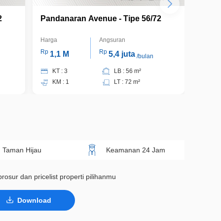
2
Pandanaran Avenue - Tipe 56/72
Panda
Harga
Angsuran
Harga
Rp
Rp
Rp
1,1 M
5,4 juta
1,2
/bulan
KT : 3
LB : 56 m²
KT 
KM : 1
LT : 72 m²
KM 
Taman Hijau
Keamanan 24 Jam
rosur dan pricelist properti pilihanmu
Download