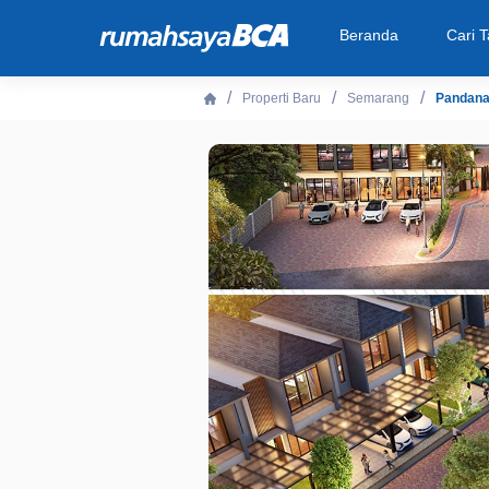
Beranda
Cari 
Properti Baru
Semarang
Pandana
Beranda
Cari Tahu
Properti Dijual
Rekanan
Fitur Unggulan
© 2026 PT Bank Central Asia Tbk