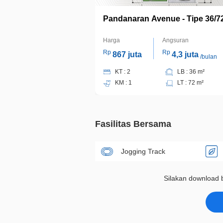
Pandanaran Avenue - Tipe 36/7
Harga
Angsuran
Rp
Rp
867 juta
4,3 juta
/bulan
KT : 2
LB : 36 m²
KM : 1
LT : 72 m²
Fasilitas Bersama
Jogging Track
Silakan download b