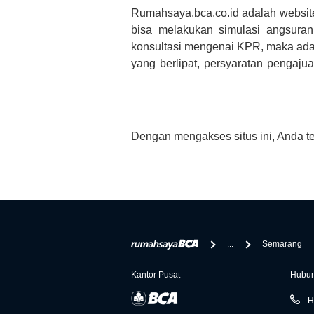
Rumahsaya.bca.co.id adalah websit
bisa melakukan simulasi angsura
konsultasi mengenai KPR, maka ada
yang berlipat, persyaratan pengaj
bertanya tentang properti disini B
informasi yang rekanan berikan selai
Dengan mengakses situs ini, Anda t
...
Semarang
Kantor Pusat
Hubun
H