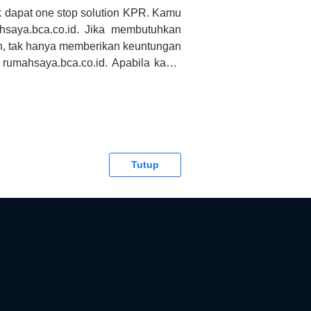
 dapat one stop solution KPR. Kamu
saya.bca.co.id. Jika membutuhkan
h, tak hanya memberikan keuntungan
 rumahsaya.bca.co.id. Apabila kamu
CA tidak bertanggung jawab terhadap
Tutup