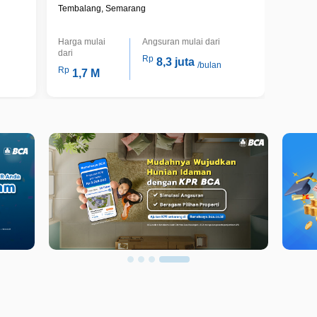
Tembalang, Semarang
Tembal
Harga mulai
Angsuran mulai dari
Harga m
dari
dari
Rp
8,3 juta
/bulan
Rp
Rp
1,7 M
965