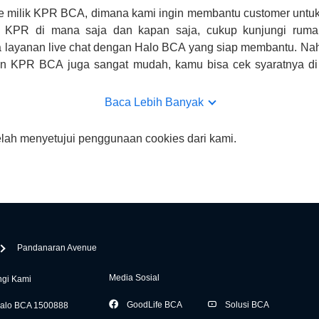
e milik KPR BCA, dimana kami ingin membantu customer untuk
n KPR di mana saja dan kapan saja, cukup kunjungi rumah
 layanan live chat dengan Halo BCA yang siap membantu. Na
uan KPR BCA juga sangat mudah, kamu bisa cek syaratnya di
CA hanya sebagai pihak penghubung kamu dengan pihak lain, B
n yang bisa di verifikasi oleh BCA.
Baca Lebih Banyak
elah menyetujui penggunaan cookies dari kami.
Pandanaran Avenue
Media Sosial
gi Kami
GoodLife BCA
Solusi BCA
alo BCA 1500888