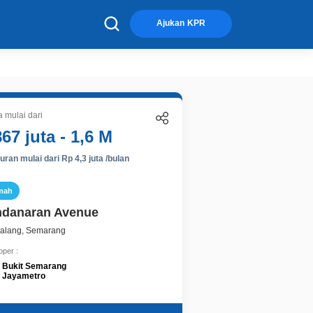
×
Ajukan KPR
 mulai dari
867 juta - 1,6 M
ran mulai dari Rp 4,3 juta /bulan
mah
danaran Avenue
alang, Semarang
oper :
Bukit Semarang
Jayametro