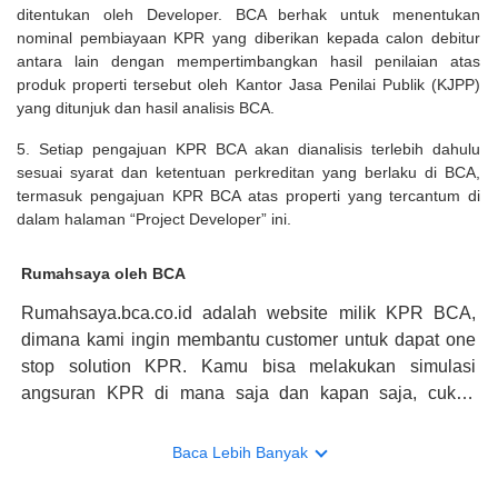
ditentukan oleh Developer. BCA berhak untuk menentukan
nominal pembiayaan KPR yang diberikan kepada calon debitur
antara lain dengan mempertimbangkan hasil penilaian atas
produk properti tersebut oleh Kantor Jasa Penilai Publik (KJPP)
yang ditunjuk dan hasil analisis BCA.
5. Setiap pengajuan KPR BCA akan dianalisis terlebih dahulu
sesuai syarat dan ketentuan perkreditan yang berlaku di BCA,
termasuk pengajuan KPR BCA atas properti yang tercantum di
dalam halaman “Project Developer” ini.
Rumahsaya oleh BCA
Rumahsaya.bca.co.id adalah website milik KPR BCA,
dimana kami ingin membantu customer untuk dapat one
stop solution KPR. Kamu bisa melakukan simulasi
angsuran KPR di mana saja dan kapan saja, cukup
kunjungi rumahsaya.bca.co.id. Jika membutuhkan
konsultasi mengenai KPR, maka ada layanan live chat
Baca Lebih Banyak
dengan Halo BCA yang siap membantu. Nah, tak hanya