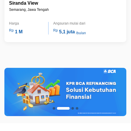
Siranda View
Semarang, Jawa Tengah
Harga
Angsuran mulai dari
Rp
Rp
1 M
5,1 juta
/bulan