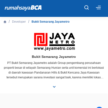
×
Developer
Bukit Semarang Jayametro
Beranda
Cari Tahu
Properti Dijual
Bukit Semarang Jayametro
PT Bukit Semarang Jayametro adalah Group pengembang perusahaan
properti besar di wilayah Semarang Hunian serta unit komersial ini berlokasi
Rekanan
di daerah kawasan Pandanaran Hills & Bukit Kencana Jaya Kawasan
tersebut merupakan sarana investasi sangat baik, karena memiliki lokasi
yang premium dilengkapi dengan fasilitas perbelanjaan serta kesehatan,
Fitur Unggulan
dekat dengan kampus Undip Tembalang, pusat perbelanjaan ADA
Swalayan, Transmart Semarang dan berbagai fasilitas pendukung lainnya
© 2026 PT Bank Central Asia Tbk