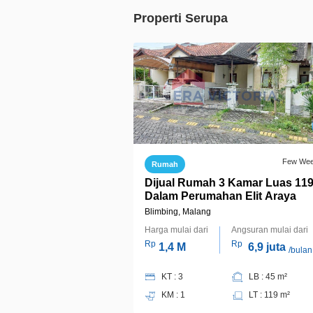
Properti Serupa
Few We
Rumah
Dijual Rumah 3 Kamar Luas 11
Dalam Perumahan Elit Araya
Blimbing, Malang
Harga mulai dari
Angsuran mulai dari
Rp
Rp
1,4 M
6,9 juta
/bulan
KT : 3
LB : 45 m²
KM : 1
LT : 119 m²