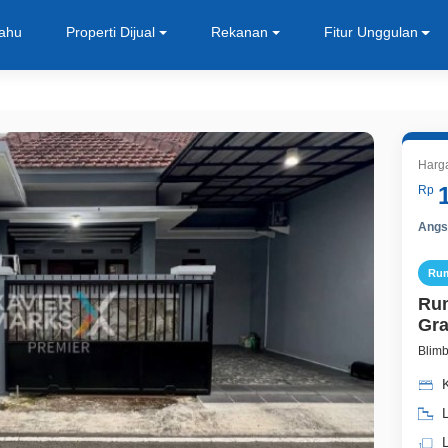
Tahu
Properti Dijual
Rekanan
Fitur Unggulan
Harg
Rp
Angsu
Ru
Rum
Gra
Blimb
K
L