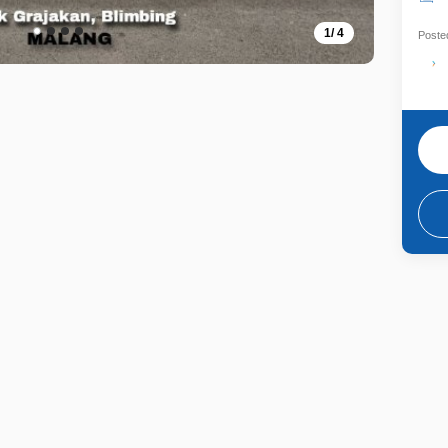
1
/
4
Posted