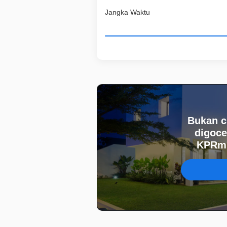
Jangka Waktu
Bukan c
digoce
KPRmu