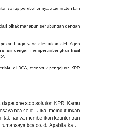
kut setiap perubahannya atau materi lain
n dari pihak manapun sehubungan dengan
rupakan harga yang ditentukan oleh Agen
ara lain dengan mempertimbangkan hasil
BCA.
 berlaku di BCA, termasuk pengajuan KPR
 dapat one stop solution KPR. Kamu
saya.bca.co.id. Jika membutuhkan
h, tak hanya memberikan keuntungan
 rumahsaya.bca.co.id. Apabila kamu
CA tidak bertanggung jawab terhadap