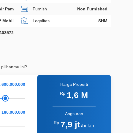
Air Pam
Furnish
Non Furnished
2 Mobil
Legalitas
SHM
A03572
 pilihanmu ini?
Harga Properti
1,6 M
Rp
Angsuran
7,9 jt
Rp
/bulan