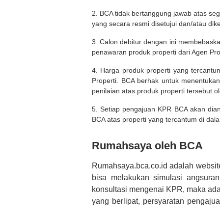
2. BCA tidak bertanggung jawab atas seg
yang secara resmi disetujui dan/atau dik
3. Calon debitur dengan ini membebask
penawaran produk properti dari Agen Pro
4. Harga produk properti yang tercantu
Properti. BCA berhak untuk menentukan
penilaian atas produk properti tersebut o
5. Setiap pengajuan KPR BCA akan diana
BCA atas properti yang tercantum di dala
Rumahsaya oleh BCA
Rumahsaya.bca.co.id adalah websit
bisa melakukan simulasi angsura
konsultasi mengenai KPR, maka ada
yang berlipat, persyaratan pengaj
bertanya tentang properti disini B