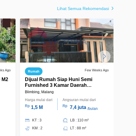
Lihat Semua Rekomendasi
eks Ago
Few Weeks Ago
Rumah
Ruma
9 M2
Dijual Rumah Siap Huni Semi
Ruma
Furnished 3 Kamar Daerah
Land
Pandanwangi
Blimbing, Malang
Blimbin
Harga mulai dari
Angsuran mulai dari
Harga m
Rp
Rp
Rp
1,5 M
7,4 juta
1,
/bulan
KT : 3
LB : 110 m²
KT 
KM : 2
LT : 88 m²
KM 