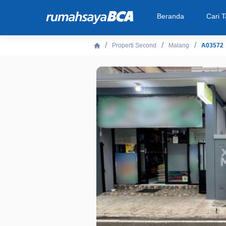
Beranda
Cari 
Properti Second
Malang
A03572
Beranda
Cari Tahu
Properti Dijual
Rekanan
Fitur Unggulan
© 2026 PT Bank Central Asia Tbk