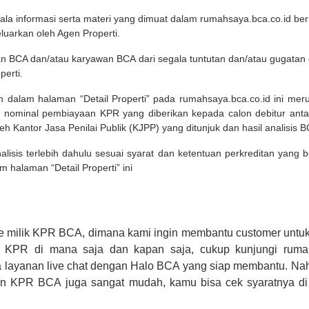
ala informasi serta materi yang dimuat dalam rumahsaya.bca.co.id beri
eluarkan oleh Agen Properti.
an BCA dan/atau karyawan BCA dari segala tuntutan dan/atau gugata
perti.
m dalam halaman “Detail Properti” pada rumahsaya.bca.co.id ini me
 nominal pembiayaan KPR yang diberikan kepada calon debitur ant
leh Kantor Jasa Penilai Publik (KJPP) yang ditunjuk dan hasil analisis 
lisis terlebih dahulu sesuai syarat dan ketentuan perkreditan yang
m halaman “Detail Properti” ini
e milik KPR BCA, dimana kami ingin membantu customer untuk
n KPR di mana saja dan kapan saja, cukup kunjungi rumah
 layanan live chat dengan Halo BCA yang siap membantu. Na
uan KPR BCA juga sangat mudah, kamu bisa cek syaratnya di
CA hanya sebagai pihak penghubung kamu dengan pihak lain, B