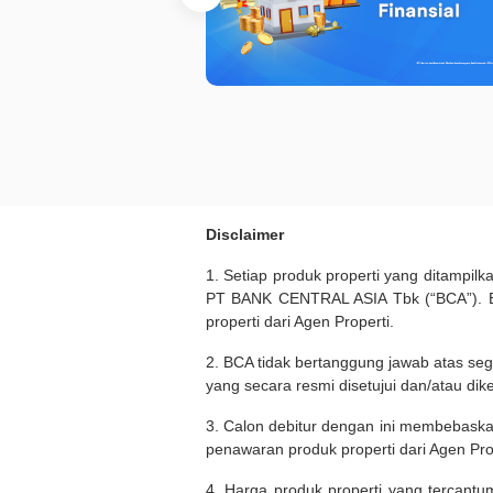
Disclaimer
1. Setiap produk properti yang ditampil
PT BANK CENTRAL ASIA Tbk (“BCA”). BC
properti dari Agen Properti.
2. BCA tidak bertanggung jawab atas seg
yang secara resmi disetujui dan/atau dik
3. Calon debitur dengan ini membebask
penawaran produk properti dari Agen Pro
4. Harga produk properti yang tercantu