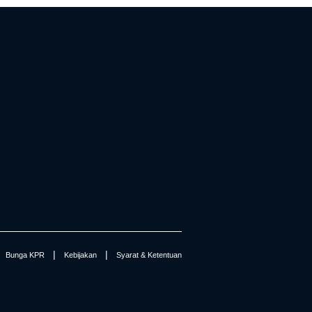
|
|
Bunga KPR
Kebijakan
Syarat & Ketentuan