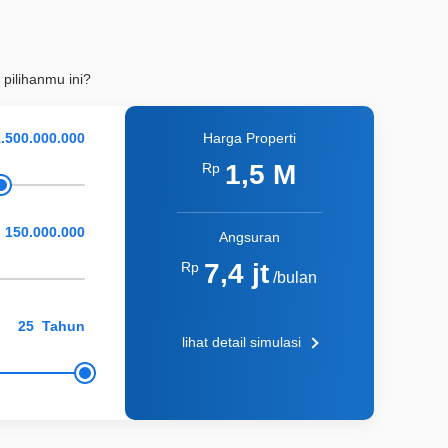
 pilihanmu ini?
Harga Properti
1,5 M
Rp
Angsuran
7,4 jt
Rp
/bulan
Tahun
lihat detail simulasi