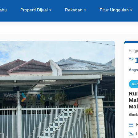
Tahu
Properti Dijual
Rekanan
Fitur Unggulan
Harg
Rp
Angsu
Ru
Ru
Mal
Ma
Blimb
K
L