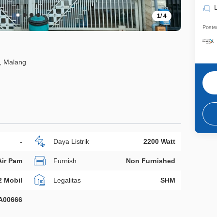
1
/
4
Posted
, Malang
-
Daya Listrik
2200 Watt
Air Pam
Furnish
Non Furnished
2 Mobil
Legalitas
SHM
A00666