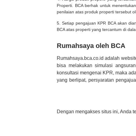
Properti. BCA berhak untuk menentukan
penilaian atas produk properti tersebut o
5. Setiap pengajuan KPR BCA akan diana
BCA atas properti yang tercantum di dala
Rumahsaya oleh BCA
Rumahsaya.bca.co.id adalah websit
bisa melakukan simulasi angsura
konsultasi mengenai KPR, maka ada
yang berlipat, persyaratan pengaj
bertanya tentang properti disini B
informasi yang rekanan berikan selai
Dengan mengakses situs ini, Anda t