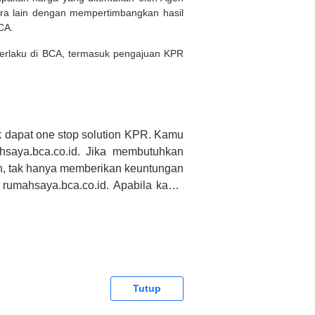
ara lain dengan mempertimbangkan hasil
BCA.
 berlaku di BCA, termasuk pengajuan KPR
 dapat one stop solution KPR. Kamu
saya.bca.co.id. Jika membutuhkan
h, tak hanya memberikan keuntungan
 rumahsaya.bca.co.id. Apabila kamu
CA tidak bertanggung jawab terhadap
Tutup