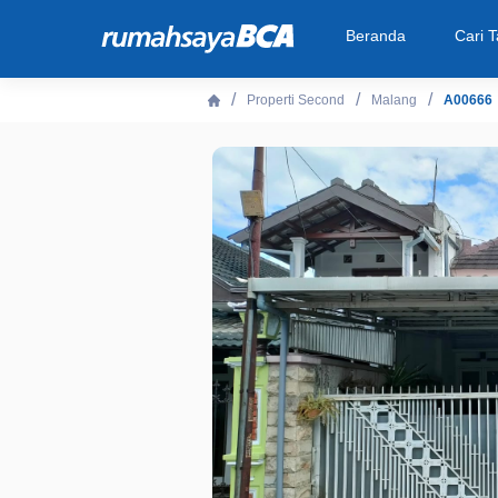
Beranda
Cari 
Properti Second
Malang
A00666
Beranda
Cari Tahu
Properti Dijual
Rekanan
Fitur Unggulan
© 2026 PT Bank Central Asia Tbk