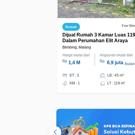
Few We
Rumah
Dijual Rumah 3 Kamar Luas 11
Dalam Perumahan Elit Araya
Blimbing, Malang
Harga mulai dari
Angsuran mulai dari
Rp
Rp
1,4 M
6,9 juta
/bulan
KT : 3
LB : 45 m²
KM : 1
LT : 119 m²