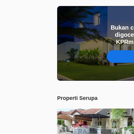
Bukan c
digoce
KPRmu
Properti Serupa