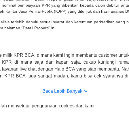
 nominal pembiayaan KPR yang diberikan kepada calon debitur ant
leh Kantor Jasa Penilai Publik (KJPP) yang ditunjuk dan hasil analisis 
lisis terlebih dahulu sesuai syarat dan ketentuan perkreditan yang
m halaman “Detail Properti” ini
e milik KPR BCA, dimana kami ingin membantu customer untuk
n KPR di mana saja dan kapan saja, cukup kunjungi rumah
 layanan live chat dengan Halo BCA yang siap membantu. Na
uan KPR BCA juga sangat mudah, kamu bisa cek syaratnya di
CA hanya sebagai pihak penghubung kamu dengan pihak lain, B
n yang bisa di verifikasi oleh BCA.
Baca Lebih Banyak
elah menyetujui penggunaan cookies dari kami.