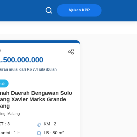
×
Ajukan KPR
a
1.500.000.000
ran mulai dari Rp 7,4 juta /bulan
mah
mah Daerah Bengawan Solo
ang Xavier Marks Grande
lang
ing, Malang
T : 3
KM : 2
antai : 1 lt
LB : 80 m²