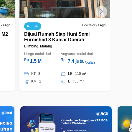
eks Ago
Few Weeks Ago
Rumah
Ruma
9 M2
Dijual Rumah Siap Huni Semi
Rumah
Furnished 3 Kamar Daerah
Dien
Pandanwangi
Blimbing, Malang
Blimbin
Harga mulai dari
Angsuran mulai dari
Harga m
Rp
Rp
Rp
1,5 M
7,4 juta
1,
/bulan
KT : 3
LB : 110 m²
KT 
KM : 2
LT : 88 m²
KM 