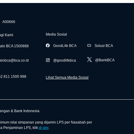
A00666
Media Sosial
gi Kami
GoodLife BCA
Solusi BCA
alo BCA 1500888
@BankBCA
alobca@bca.co.id
@goodlifebca
62 811 1500 998
Lihat Semua Media Sosial
uangan & Bank Indonesia
mum nilai simpanan yang dijamin LPS per Nasabah per
ga Penjaminan LPS, klik
di sini
.