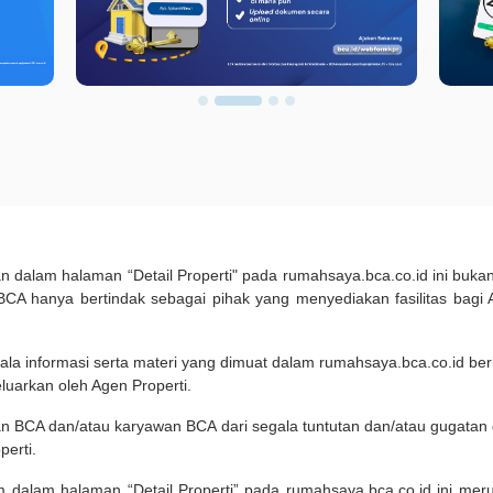
kan dalam halaman “Detail Properti" pada rumahsaya.bca.co.id ini b
A hanya bertindak sebagai pihak yang menyediakan fasilitas bagi 
ala informasi serta materi yang dimuat dalam rumahsaya.bca.co.id beri
eluarkan oleh Agen Properti.
an BCA dan/atau karyawan BCA dari segala tuntutan dan/atau gugata
perti.
m dalam halaman “Detail Properti” pada rumahsaya.bca.co.id ini me