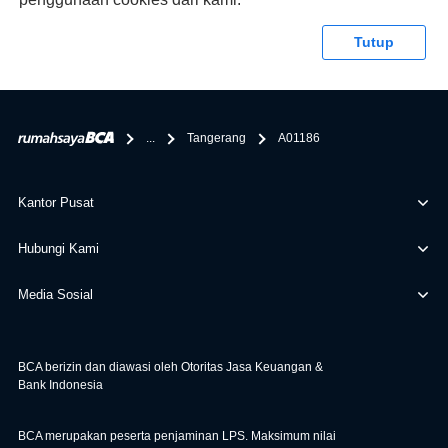
syaratnya di rumahsaya.bca.co.id. Apabila kamu bertanya
tentang properti disini BCA hanya sebagai pihak
Tutup
penghubung kamu dengan pihak lain, BCA tidak
bertanggung jawab terhadap informasi yang rekanan
berikan selain yang bisa di verifikasi oleh BCA.
...
Tangerang
A01186
Kantor Pusat
Hubungi Kami
Media Sosial
BCA berizin dan diawasi oleh Otoritas Jasa Keuangan &
Bank Indonesia
BCA merupakan peserta penjaminan LPS. Maksimum nilai