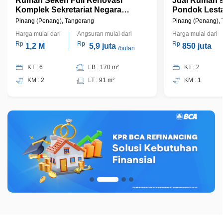
Rumah Seken Full Renovasi
Jual Rumah s
Komplek Sekretariat Negara
Pondok Lesta
Strategis di Pinang Bisa KPR
Pinang (Penang), Tangerang
Pinang (Penang),
Terima Jadi, J9916
Harga mulai dari
Angsuran mulai dari
Harga mulai dari
Rp
Rp
Rp
1,2 M
5,9 juta
850 juta
/bulan
KT : 6
LB : 170 m²
KT : 2
KM : 2
LT : 91 m²
KM : 1