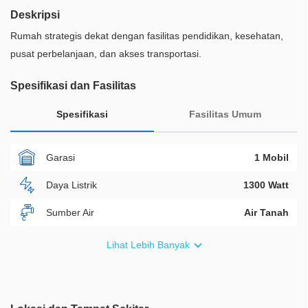
Deskripsi
Rumah strategis dekat dengan fasilitas pendidikan, kesehatan,
pusat perbelanjaan, dan akses transportasi.
Spesifikasi dan Fasilitas
Spesifikasi
Fasilitas Umum
Garasi
1 Mobil
Daya Listrik
1300 Watt
Sumber Air
Air Tanah
Furnish
Semi Furnished
Lihat Lebih Banyak
Akses Bisa Dilewati
2 Mobil
Legalitas
SHM