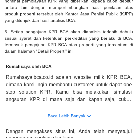
nominal pembiayaan KPR yang diberikan kepada calon debitur
antara lain dengan mempertimbangkan hasil penilaian atas
produk properti tersebut oleh Kantor Jasa Penilai Publik (KJPP)
yang ditunjuk dan hasil analisis BCA.
5. Setiap pengajuan KPR BCA akan dianalisis terlebih dahulu
sesuai syarat dan ketentuan perkreditan yang berlaku di BCA,
termasuk pengajuan KPR BCA atas properti yang tercantum di
dalam halaman “Detail Properti” ini
Rumahsaya oleh BCA
Rumahsaya.bca.co.id adalah website milik KPR BCA,
dimana kami ingin membantu customer untuk dapat one
stop solution KPR. Kamu bisa melakukan simulasi
angsuran KPR di mana saja dan kapan saja, cukup
kunjungi rumahsaya.bca.co.id. Jika membutuhkan
konsultasi mengenai KPR, maka ada layanan live chat
Baca Lebih Banyak
dengan Halo BCA yang siap membantu. Nah, tak hanya
memberikan keuntungan yang berlipat, persyaratan
Dengan mengakses situs ini, Anda telah menyetujui
pengajuan KPR BCA juga sangat mudah, kamu bisa cek
penggunaan cookies dari kami.