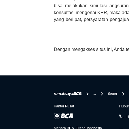
bisa melakukan simulasi angsura
konsultasi mengenai KPR, maka ada
yang berlipat, persyaratan pengaj
bertanya tentang properti disini B
informasi yang rekanan berikan selai
Dengan mengakses situs ini, Anda t
...
Bogor
Kantor Pusat
Hubun
H
Menara BCA, Grand Indonesia