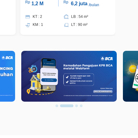
Rp
Rp
Rp
1,2 M
6,2 juta
1,
/bulan
KT : 2
LB : 54 m²
KT 
KM : 1
LT : 90 m²
KM 