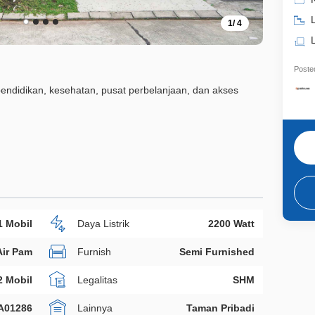
L
1
/
4
Posted
pendidikan, kesehatan, pusat perbelanjaan, dan akses
1 Mobil
Daya Listrik
2200 Watt
Air Pam
Furnish
Semi Furnished
2 Mobil
Legalitas
SHM
A01286
Lainnya
Taman Pribadi