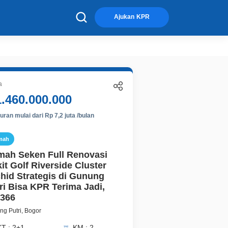
×
Ajukan KPR
a
1.460.000.000
ran mulai dari Rp 7,2 juta /bulan
mah
ah Seken Full Renovasi
it Golf Riverside Cluster
hid Strategis di Gunung
ri Bisa KPR Terima Jadi,
366
g Putri, Bogor
KT : 2+1
KM : 2