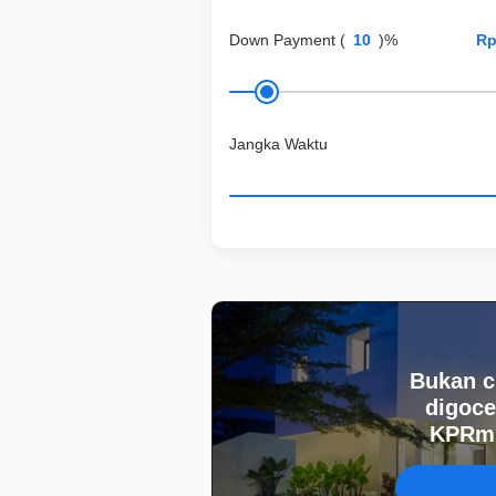
Down Payment
(
)%
Jangka Waktu
Bukan c
digoce
KPRmu