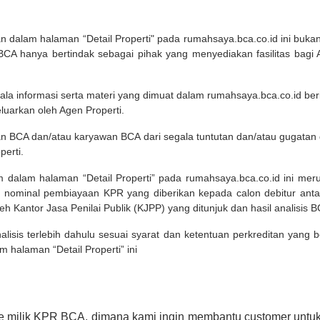
kan dalam halaman “Detail Properti" pada rumahsaya.bca.co.id ini b
A hanya bertindak sebagai pihak yang menyediakan fasilitas bagi 
ala informasi serta materi yang dimuat dalam rumahsaya.bca.co.id beri
eluarkan oleh Agen Properti.
an BCA dan/atau karyawan BCA dari segala tuntutan dan/atau gugata
perti.
m dalam halaman “Detail Properti” pada rumahsaya.bca.co.id ini me
 nominal pembiayaan KPR yang diberikan kepada calon debitur ant
leh Kantor Jasa Penilai Publik (KJPP) yang ditunjuk dan hasil analisis 
lisis terlebih dahulu sesuai syarat dan ketentuan perkreditan yang
m halaman “Detail Properti” ini
e milik KPR BCA, dimana kami ingin membantu customer untuk