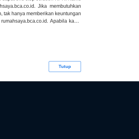
saya.bca.co.id. Jika membutuhkan
h, tak hanya memberikan keuntungan
 rumahsaya.bca.co.id. Apabila kamu
CA tidak bertanggung jawab terhadap
Tutup