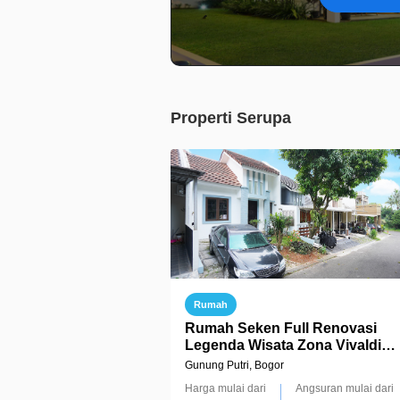
Properti Serupa
Rumah
Rumah Seken Full Renovasi
Legenda Wisata Zona Vivaldi
Strategis di Gunung Putri Bisa
Gunung Putri, Bogor
Terima Jadi, J11398
Harga mulai dari
Angsuran mulai dari