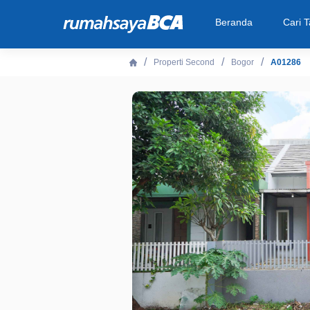
Beranda
Cari 
Properti Second
Bogor
A01286
Beranda
Cari Tahu
Properti Dijual
Rekanan
Fitur Unggulan
© 2026 PT Bank Central Asia Tbk