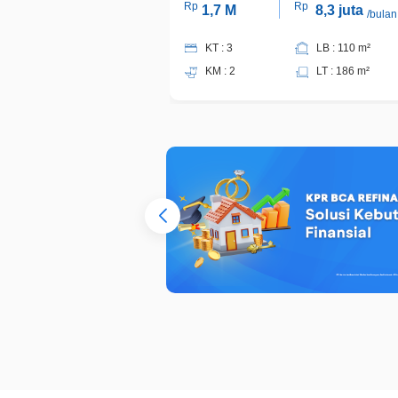
Rp
Rp
1,7 M
8,3 juta
/bulan
KT : 3
LB : 110 m²
KM : 2
LT : 186 m²