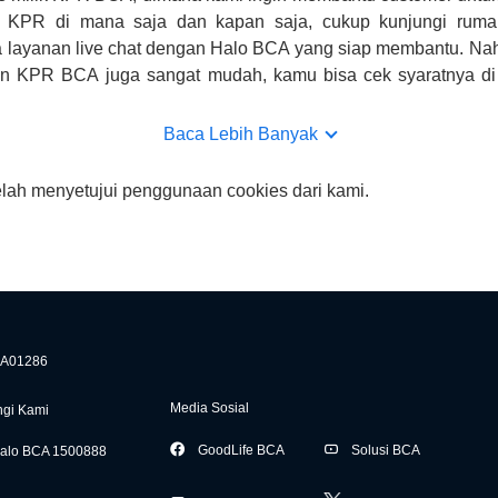
n KPR di mana saja dan kapan saja, cukup kunjungi rumah
 layanan live chat dengan Halo BCA yang siap membantu. Na
uan KPR BCA juga sangat mudah, kamu bisa cek syaratnya di
CA hanya sebagai pihak penghubung kamu dengan pihak lain, B
n yang bisa di verifikasi oleh BCA.
Baca Lebih Banyak
elah menyetujui penggunaan cookies dari kami.
A01286
Media Sosial
gi Kami
GoodLife BCA
Solusi BCA
alo BCA 1500888