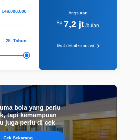
Angsuran
7,2 jt
Rp
/bulan
Tahun
lihat detail simulasi
uma bola yang perlu
k, tapi kemampuan
 juga perlu di cek
Cek Sekarang