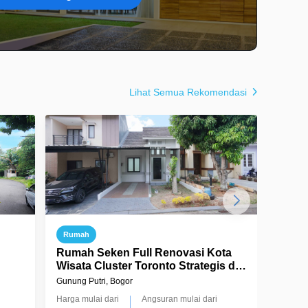
Lihat Semua Rekomendasi
Rumah
Ruma
Rumah Seken Full Renovasi Kota
Rumah
Wisata Cluster Toronto Strategis di
Cibub
 KPR
Cileungsi Bisa KPR Terima Jadi,
Strat
Gunung Putri, Bogor
Gunung 
J14061
Terim
Harga mulai dari
Angsuran mulai dari
Harga m