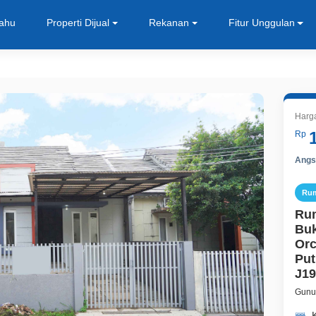
Tahu
Properti Dijual
Rekanan
Fitur Unggulan
Harg
Rp
Angsu
Ru
Rum
Buk
Orc
Put
J19
Gunun