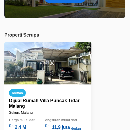
Properti Serupa
Rumah
Dijual Rumah Villa Puncak Tidar
Malang
Sukun, Malang
Harga mulai dari
Angsuran mulai dari
Rp
Rp
2,4 M
11,9 juta
/bulan