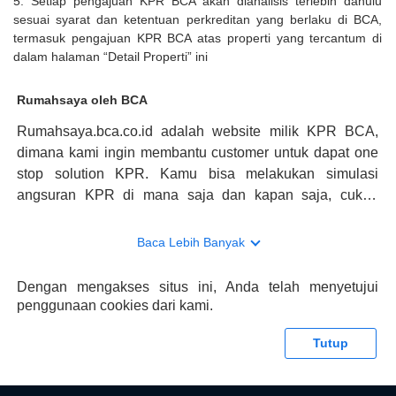
5. Setiap pengajuan KPR BCA akan dianalisis terlebih dahulu
sesuai syarat dan ketentuan perkreditan yang berlaku di BCA,
termasuk pengajuan KPR BCA atas properti yang tercantum di
dalam halaman “Detail Properti” ini
Rumahsaya oleh BCA
Rumahsaya.bca.co.id adalah website milik KPR BCA,
dimana kami ingin membantu customer untuk dapat one
stop solution KPR. Kamu bisa melakukan simulasi
angsuran KPR di mana saja dan kapan saja, cukup
kunjungi rumahsaya.bca.co.id. Jika membutuhkan
konsultasi mengenai KPR, maka ada layanan live chat
Baca Lebih Banyak
dengan Halo BCA yang siap membantu. Nah, tak hanya
memberikan keuntungan yang berlipat, persyaratan
Dengan mengakses situs ini, Anda telah menyetujui
pengajuan KPR BCA juga sangat mudah, kamu bisa cek
penggunaan cookies dari kami.
syaratnya di rumahsaya.bca.co.id. Apabila kamu bertanya
tentang properti disini BCA hanya sebagai pihak
Tutup
penghubung kamu dengan pihak lain, BCA tidak
bertanggung jawab terhadap informasi yang rekanan