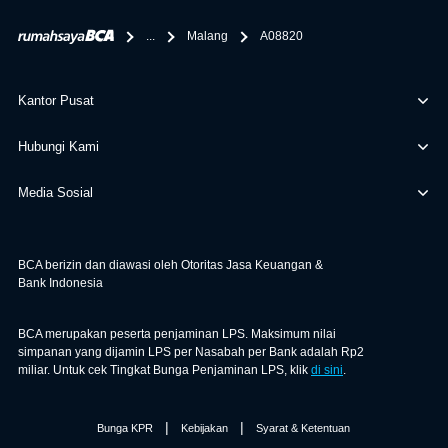
berikan selain yang bisa di verifikasi oleh BCA.
...
Malang
A08820
Kantor Pusat
Hubungi Kami
Media Sosial
BCA berizin dan diawasi oleh Otoritas Jasa Keuangan &
Bank Indonesia
BCA merupakan peserta penjaminan LPS. Maksimum nilai
simpanan yang dijamin LPS per Nasabah per Bank adalah Rp2
miliar. Untuk cek Tingkat Bunga Penjaminan LPS, klik
di sini
.
|
|
Bunga KPR
Kebijakan
Syarat & Ketentuan