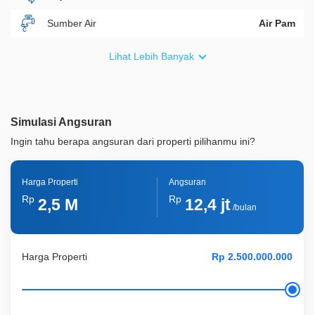
Sumber Air
Air Pam
Furnish
Non Furnished
Lihat Lebih Banyak
Akses Bisa Dilewati
2 Mobil
Legalitas
SHM
Simulasi Angsuran
ID Properti
A08820
Ingin tahu berapa angsuran dari properti pilihanmu ini?
Harga Properti
Angsuran
Rp
Rp
2,5 M
12,4 jt
/bulan
Harga Properti