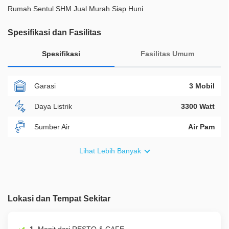
Rumah Sentul SHM Jual Murah Siap Huni
Spesifikasi dan Fasilitas
Spesifikasi
Fasilitas Umum
Garasi
3 Mobil
Daya Listrik
3300 Watt
Sumber Air
Air Pam
Furnish
Semi Furnished
Lihat Lebih Banyak
Akses Bisa Dilewati
2 Mobil
Legalitas
SHM
Lokasi dan Tempat Sekitar
ID Properti
A01323
Lainnya
Taman Pribadi