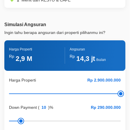
1
Menit dari RESTO & CAFE
Simulasi Angsuran
Ingin tahu berapa angsuran dari properti pilihanmu ini?
Harga Properti
Angsuran
Rp
Rp
2,9 M
14,3 jt
/bulan
Harga Properti
Down Payment
(
)%