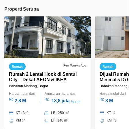
Properti Serupa
Few Weeks Ago
Rumah
Rumah
Rumah 2 Lantai Hook di Sentul
Dijual Ruma
City – Dekat AEON & IKEA
Minimalis Di
Kawasan ADHI
Babakan Madang, Bogor
Babakan Madang,
Harga mulai dari
Angsuran mulai dari
Harga mulai dari
Rp
Rp
Rp
2,8 M
13,8 juta
3 M
/bulan
KT : 3+1
LB : 250 m²
KT : 4
KM : 4
LT : 148 m²
KM : 3