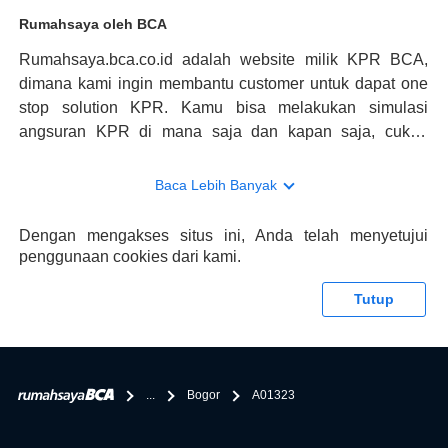
Rumahsaya oleh BCA
Rumahsaya.bca.co.id adalah website milik KPR BCA,
dimana kami ingin membantu customer untuk dapat one
stop solution KPR. Kamu bisa melakukan simulasi
angsuran KPR di mana saja dan kapan saja, cukup
kunjungi rumahsaya.bca.co.id. Jika membutuhkan
konsultasi mengenai KPR, maka ada layanan live chat
Baca Lebih Banyak
dengan Halo BCA yang siap membantu. Nah, tak hanya
memberikan keuntungan yang berlipat, persyaratan
Dengan mengakses situs ini, Anda telah menyetujui
pengajuan KPR BCA juga sangat mudah, kamu bisa cek
penggunaan cookies dari kami.
syaratnya di rumahsaya.bca.co.id. Apabila kamu bertanya
tentang properti disini BCA hanya sebagai pihak
Tutup
penghubung kamu dengan pihak lain, BCA tidak
bertanggung jawab terhadap informasi yang rekanan
berikan selain yang bisa di verifikasi oleh BCA.
...
Bogor
A01323