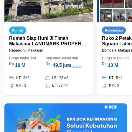
Rumah
Ruko/rukan
Rumah Siap Huni Jl Timah
Ruko 2 Petak
Makassar LANDMARK PROPERTI
Square Lati
MAKASSAR
Rappocini, Makassar
Bontoala, Makassa
Harga mulai dari
Angsuran mulai dari
Harga mulai dari
Rp
Rp
Rp
10 M
49,5 juta
10 M
/bulan
KT : 5+2
LB : 78 m²
KT : 5+1
KM : 3
LT : 78 m²
KM : 3