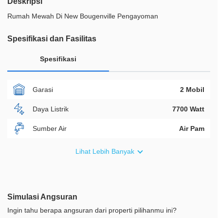
Deskripsi
Rumah Mewah Di New Bougenville Pengayoman
Spesifikasi dan Fasilitas
Spesifikasi
Garasi
2 Mobil
Daya Listrik
7700 Watt
Sumber Air
Air Pam
Furnish
Semi Furnished
Lihat Lebih Banyak
Akses Bisa Dilewati
Lebih Dari 2 Mobil
Legalitas
SHM
Simulasi Angsuran
ID Properti
A00322
Ingin tahu berapa angsuran dari properti pilihanmu ini?