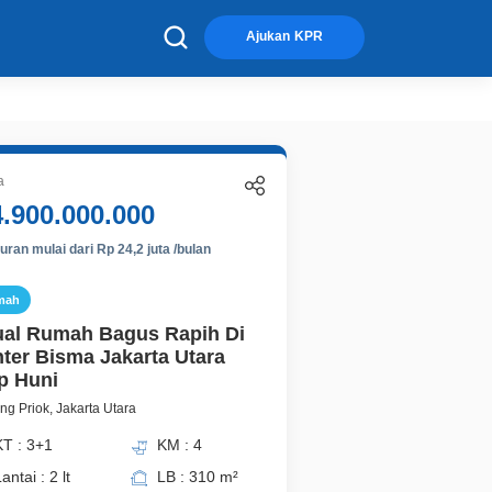
×
Ajukan KPR
a
4.900.000.000
ran mulai dari Rp 24,2 juta /bulan
mah
ual Rumah Bagus Rapih Di
ter Bisma Jakarta Utara
p Huni
ng Priok, Jakarta Utara
KT : 3+1
KM : 4
antai : 2 lt
LB : 310 m²