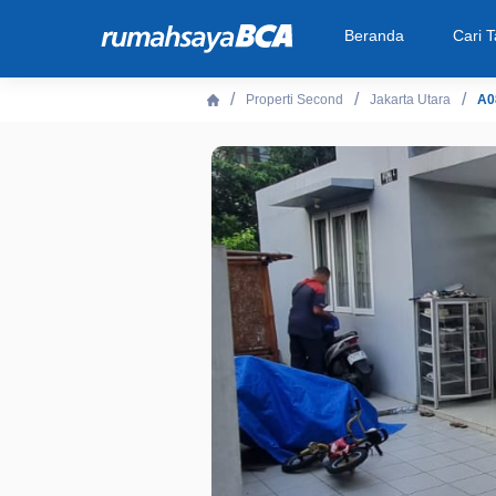
Beranda
Cari 
Properti Second
Jakarta Utara
A0
Beranda
Cari Tahu
Properti Dijual
Rekanan
Fitur Unggulan
© 2026 PT Bank Central Asia Tbk