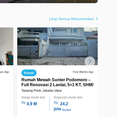
Lihat Semua Rekomendasi
ays Ago
Few Weeks Ago
Rumah
Ruma
Rumah Mewah Sunter Podomoro –
Rumah
Full Renovasi 2 Lantai, 5+1 KT, SHM!
Sunte
Jakar
Tanjung Priok, Jakarta Utara
Tanjung
Harga mulai dari
Angsuran mulai dari
Harga m
Rp
Rp
Rp
4,9 M
24,2
5,
juta
/bulan