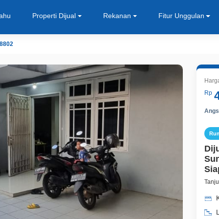
Tahu
Properti Dijual
Rekanan
Fitur Unggulan
8802
Harg
Rp
Angsu
Ru
Dij
Sun
Sia
Tanju
L