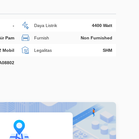
-
Daya Listrik
4400 Watt
Air Pam
Furnish
Non Furnished
2 Mobil
Legalitas
SHM
A08802