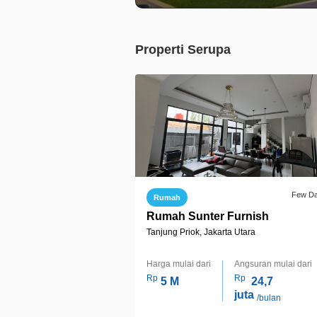
Properti Serupa
Few D
Rumah
Rumah Sunter Furnish
Tanjung Priok, Jakarta Utara
Harga mulai dari
Angsuran mulai dari
Rp
Rp
5 M
24,7
juta
/bulan