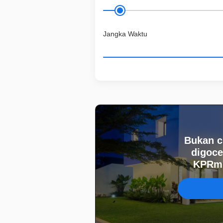
Jangka Waktu
Bukan c
digoce
KPRmu