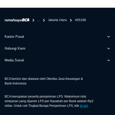
penghubung kamu dengan pihak lain, BCA tidak
bertanggung jawab terhadap informasi yang rekanan
berikan selain yang bisa di verifikasi oleh BCA.
...
Jakarta Utara
A05188
Kantor Pusat
Hubungi Kami
Media Sosial
BCA berizin dan diawasi oleh Otoritas Jasa Keuangan &
Bank Indonesia
BCA merupakan peserta penjaminan LPS. Maksimum nilai
simpanan yang dijamin LPS per Nasabah per Bank adalah Rp2
miliar. Untuk cek Tingkat Bunga Penjaminan LPS, klik
di sini
.