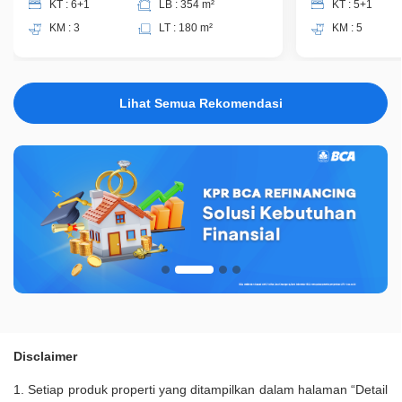
KT : 6+1
LB : 354 m²
KT : 5+1
KM : 3
LT : 180 m²
KM : 5
Lihat Semua Rekomendasi
Disclaimer
1. Setiap produk properti yang ditampilkan dalam halaman “Detail