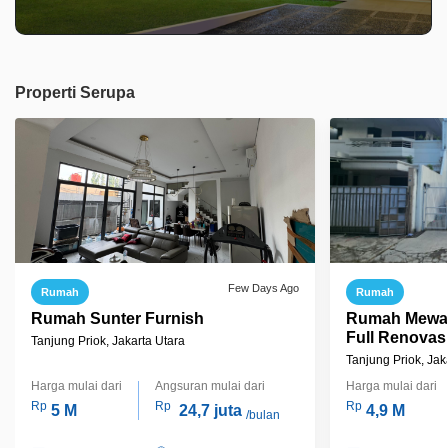
Properti Serupa
Few Days Ago
Rumah
Rumah
Rumah Sunter Furnish
Rumah Mewah
Full Renovasi
Tanjung Priok, Jakarta Utara
SHM!
Tanjung Priok, Jak
Harga mulai dari
Angsuran mulai dari
Harga mulai dari
Rp
Rp
Rp
5 M
24,7 juta
4,9 M
/bulan