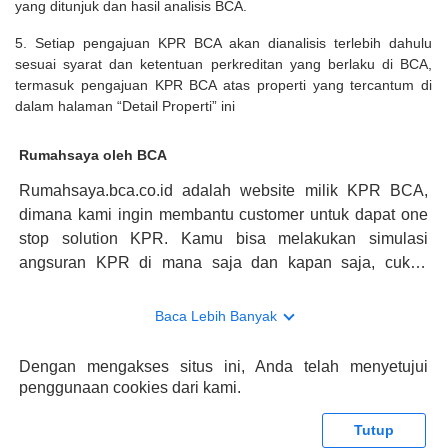
yang ditunjuk dan hasil analisis BCA.
5. Setiap pengajuan KPR BCA akan dianalisis terlebih dahulu
sesuai syarat dan ketentuan perkreditan yang berlaku di BCA,
termasuk pengajuan KPR BCA atas properti yang tercantum di
dalam halaman “Detail Properti” ini
Rumahsaya oleh BCA
Rumahsaya.bca.co.id adalah website milik KPR BCA,
dimana kami ingin membantu customer untuk dapat one
stop solution KPR. Kamu bisa melakukan simulasi
angsuran KPR di mana saja dan kapan saja, cukup
kunjungi rumahsaya.bca.co.id. Jika membutuhkan
konsultasi mengenai KPR, maka ada layanan live chat
Baca Lebih Banyak
dengan Halo BCA yang siap membantu. Nah, tak hanya
memberikan keuntungan yang berlipat, persyaratan
Dengan mengakses situs ini, Anda telah menyetujui
pengajuan KPR BCA juga sangat mudah, kamu bisa cek
penggunaan cookies dari kami.
syaratnya di rumahsaya.bca.co.id. Apabila kamu bertanya
tentang properti disini BCA hanya sebagai pihak
Tutup