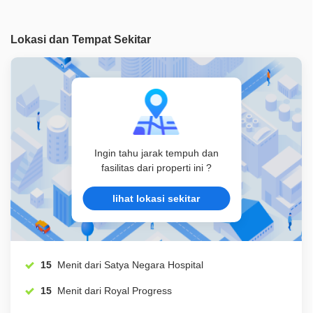
Legalitas
SHM
Lokasi dan Tempat Sekitar
ID Properti
A05188
Lainnya
Taman Bermain
Lainnya
Taman Pribadi
Ingin tahu jarak tempuh dan
fasilitas dari properti ini ?
lihat lokasi sekitar
15
Menit dari Satya Negara Hospital
15
Menit dari Royal Progress