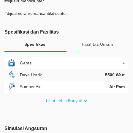
#dijualrumahdisunter
#dijualmurahrumahcantikdisunter
Spesifikasi dan Fasilitas
Spesifikasi
Fasilitas Umum
Garasi
-
Daya Listrik
5500 Watt
Sumber Air
Air Pam
Furnish
Semi Furnished
Lihat Lebih Banyak
Akses Bisa Dilewati
1 Mobil
Legalitas
SHM
Simulasi Angsuran