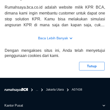
Rumahsaya.bca.co.id adalah website milik KPR BCA,
dimana kami ingin membantu customer untuk dapat one
stop solution KPR. Kamu bisa melakukan simulasi
angsuran KPR di mana saja dan kapan saja, cukup
kunjungi rumahsaya.bca.co.id. Jika membutuhkan
konsultasi mengenai KPR, maka ada layanan live chat
Baca Lebih Banyak
dengan Halo BCA yang siap membantu. Nah, tak hanya
memberikan keuntungan yang berlipat, persyaratan
Dengan mengakses situs ini, Anda telah menyetujui
pengajuan KPR BCA juga sangat mudah, kamu bisa cek
penggunaan cookies dari kami.
syaratnya di rumahsaya.bca.co.id. Apabila kamu bertanya
tentang properti disini BCA hanya sebagai pihak
Tutup
penghubung kamu dengan pihak lain, BCA tidak
bertanggung jawab terhadap informasi yang rekanan
berikan selain yang bisa di verifikasi oleh BCA.
...
Jakarta Utara
A07438
Kantor Pusat