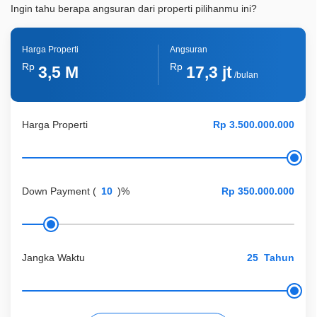
ID Properti
A07438
Ingin tahu berapa angsuran dari properti pilihanmu ini?
Harga Properti
Angsuran
Rp
Rp
3,5 M
17,3 jt
/bulan
Harga Properti
Down Payment
(
)%
Jangka Waktu
Tahun