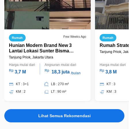
Few Weeks Ago
Rumah
Rumah
Hunian Modern Brand New 3
Rumah Strate
Lantai Lokasi Sunter Bisma
Tanjung Priok, Jak
Jakarta Utara Siap Huni
Tanjung Priok, Jakarta Utara
Harga mulai dari
Angsuran mulai dari
Harga mulai dari
Rp
Rp
Rp
3,7 M
18,3 juta
3,8 M
/bulan
KT : 3+1
LB : 270 m²
KT : 3
KM : 2
LT : 90 m²
KM : 3
Lihat Semua Rekomendasi