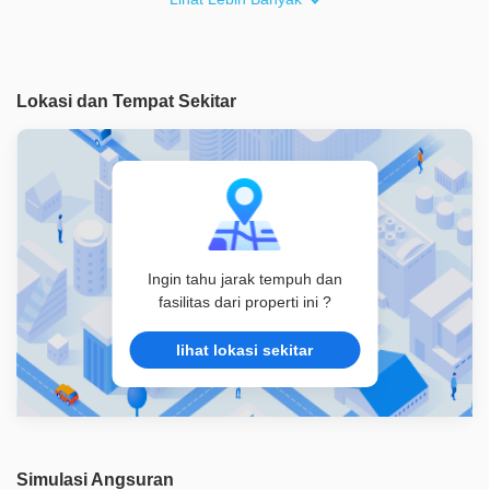
Akses Bisa Dilewati
2 Mobil
Legalitas
SHM
Lokasi dan Tempat Sekitar
ID Properti
A09064
Ingin tahu jarak tempuh dan
fasilitas dari properti ini ?
lihat lokasi sekitar
Simulasi Angsuran