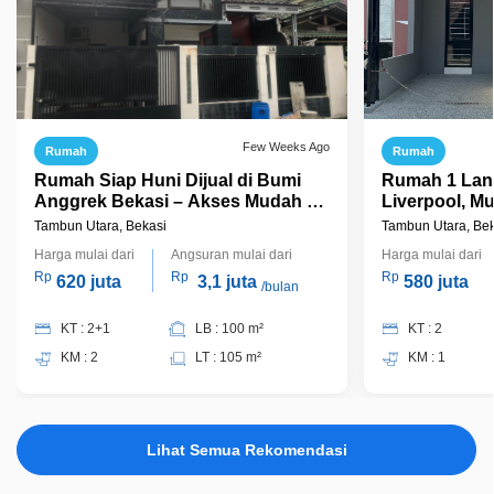
Few Weeks Ago
Rumah
Rumah
Rumah Siap Huni Dijual di Bumi
Rumah 1 Lant
Anggrek Bekasi – Akses Mudah ke
Liverpool, Mu
Tol & Kota
Bekasi – Beb
Tambun Utara, Bekasi
Tambun Utara, Bek
Harga mulai dari
Angsuran mulai dari
Harga mulai dari
Rp
Rp
Rp
620 juta
3,1 juta
580 juta
/bulan
KT : 2+1
LB : 100 m²
KT : 2
KM : 2
LT : 105 m²
KM : 1
Lihat Semua Rekomendasi