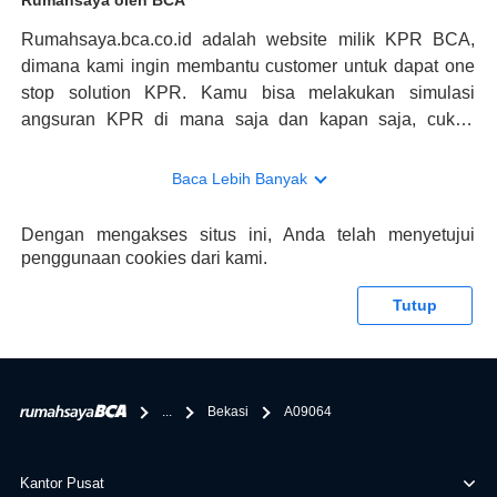
Rumahsaya oleh BCA
Rumahsaya.bca.co.id adalah website milik KPR BCA,
dimana kami ingin membantu customer untuk dapat one
stop solution KPR. Kamu bisa melakukan simulasi
angsuran KPR di mana saja dan kapan saja, cukup
kunjungi rumahsaya.bca.co.id. Jika membutuhkan
konsultasi mengenai KPR, maka ada layanan live chat
Baca Lebih Banyak
dengan Halo BCA yang siap membantu. Nah, tak hanya
memberikan keuntungan yang berlipat, persyaratan
Dengan mengakses situs ini, Anda telah menyetujui
pengajuan KPR BCA juga sangat mudah, kamu bisa cek
penggunaan cookies dari kami.
syaratnya di rumahsaya.bca.co.id. Apabila kamu bertanya
tentang properti disini BCA hanya sebagai pihak
Tutup
penghubung kamu dengan pihak lain, BCA tidak
bertanggung jawab terhadap informasi yang rekanan
berikan selain yang bisa di verifikasi oleh BCA.
...
Bekasi
A09064
Kantor Pusat