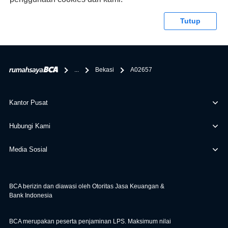
syaratnya di rumahsaya.bca.co.id. Apabila kamu bertanya
tentang properti disini BCA hanya sebagai pihak
Tutup
penghubung kamu dengan pihak lain, BCA tidak
bertanggung jawab terhadap informasi yang rekanan
berikan selain yang bisa di verifikasi oleh BCA.
...
Bekasi
A02657
Kantor Pusat
Hubungi Kami
Media Sosial
BCA berizin dan diawasi oleh Otoritas Jasa Keuangan &
Bank Indonesia
BCA merupakan peserta penjaminan LPS. Maksimum nilai