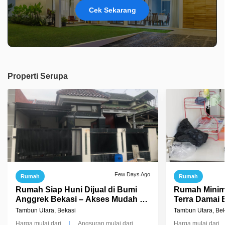
Cek Sekarang
Properti Serupa
Few Days Ago
Rumah
Rumah
Rumah Siap Huni Dijual di Bumi
Rumah Minima
Anggrek Bekasi – Akses Mudah ke
Terra Damai 
Tol & Kota
Tambun Utara, Bekasi
Tambun Utara, Bek
Harga mulai dari
Angsuran mulai dari
Harga mulai dari