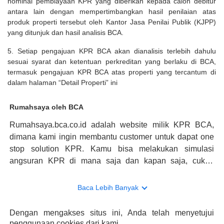
nominal pembiayaan KPR yang diberikan kepada calon debitur
antara lain dengan mempertimbangkan hasil penilaian atas
produk properti tersebut oleh Kantor Jasa Penilai Publik (KJPP)
yang ditunjuk dan hasil analisis BCA.
5. Setiap pengajuan KPR BCA akan dianalisis terlebih dahulu
sesuai syarat dan ketentuan perkreditan yang berlaku di BCA,
termasuk pengajuan KPR BCA atas properti yang tercantum di
dalam halaman “Detail Properti” ini
Rumahsaya oleh BCA
Rumahsaya.bca.co.id adalah website milik KPR BCA,
dimana kami ingin membantu customer untuk dapat one
stop solution KPR. Kamu bisa melakukan simulasi
angsuran KPR di mana saja dan kapan saja, cukup
kunjungi rumahsaya.bca.co.id. Jika membutuhkan
konsultasi mengenai KPR, maka ada layanan live chat
Baca Lebih Banyak
dengan Halo BCA yang siap membantu. Nah, tak hanya
memberikan keuntungan yang berlipat, persyaratan
Dengan mengakses situs ini, Anda telah menyetujui
pengajuan KPR BCA juga sangat mudah, kamu bisa cek
penggunaan cookies dari kami.