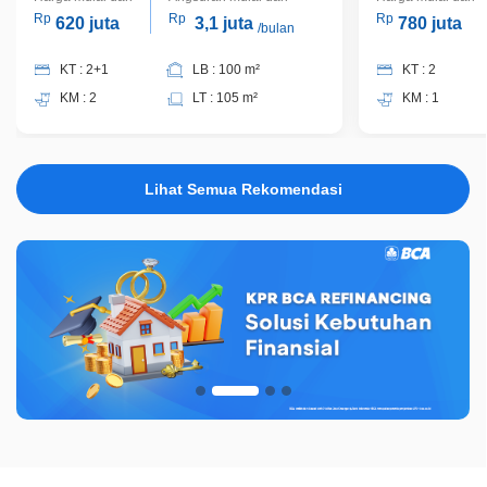
Rp
Rp
Rp
620 juta
3,1 juta
780 juta
/bulan
KT : 2+1
LB : 100 m²
KT : 2
KM : 2
LT : 105 m²
KM : 1
Lihat Semua Rekomendasi