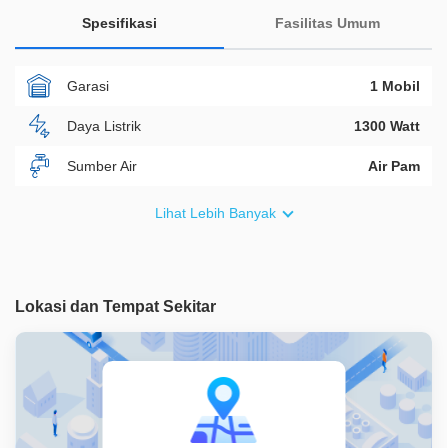
Spesifikasi
Fasilitas Umum
Garasi
1 Mobil
Daya Listrik
1300 Watt
Sumber Air
Air Pam
Furnish
Non Furnished
Lihat Lebih Banyak
Akses Bisa Dilewati
2 Mobil
Legalitas
HGB
Lokasi dan Tempat Sekitar
ID Properti
A02657