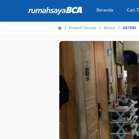
Beranda
Cari 
Properti Second
Bekasi
A07590
Beranda
Cari Tahu
Properti Dijual
Rekanan
Fitur Unggulan
© 2026 PT Bank Central Asia Tbk