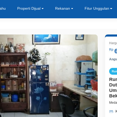
Tahu
Properti Dijual
Rekanan
Fitur Unggulan
Harg
Rp
Angsu
Ru
Rum
Dut
Umu
Bek
Medan
K