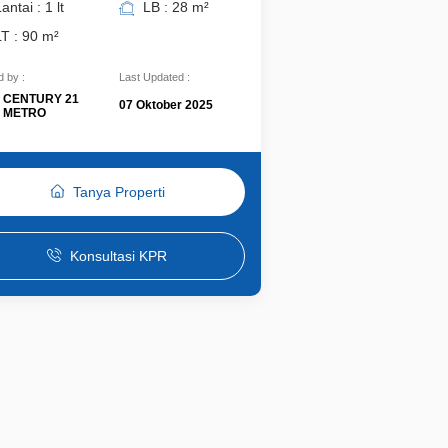
antai : 1 lt
LB : 28 m²
LT : 90 m²
 by :
Last Updated :
CENTURY 21
07 Oktober 2025
METRO
Tanya Properti
Konsultasi KPR