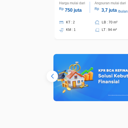
Harga mulai dari
Angsuran mulai dari
Rp
Rp
750 juta
3,7 juta
/bulan
KT : 2
LB : 70 m²
KM : 1
LT : 94 m²