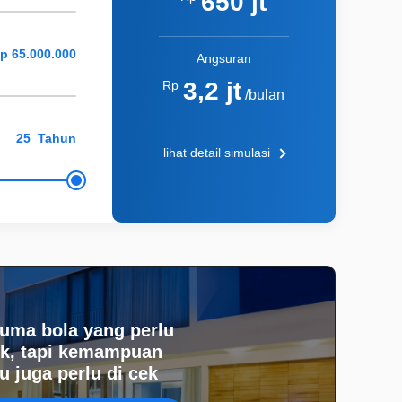
650 jt
Angsuran
3,2 jt
Rp
/bulan
Tahun
lihat detail simulasi
uma bola yang perlu
k, tapi kemampuan
 juga perlu di cek