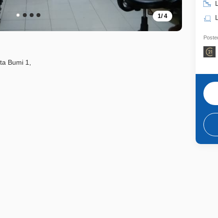
L
1
/
4
Posted
ta Bumi 1,