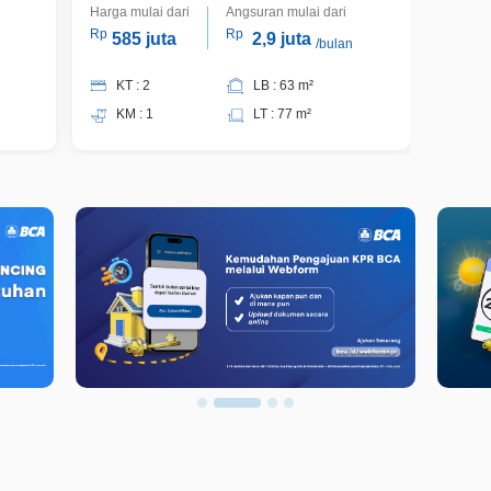
Harga mulai dari
Angsuran mulai dari
Harga m
Rp
Rp
Rp
585 juta
2,9 juta
750
/bulan
KT : 2
LB : 63 m²
KT 
KM : 1
LT : 77 m²
KM 