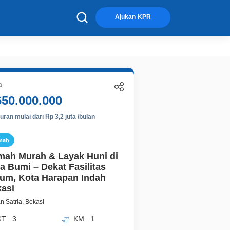
×
Ajukan KPR
a
650.000.000
ran mulai dari Rp 3,2 juta /bulan
mah
ah Murah & Layak Huni di
a Bumi – Dekat Fasilitas
m, Kota Harapan Indah
asi
 Satria, Bekasi
T : 3
KM : 1