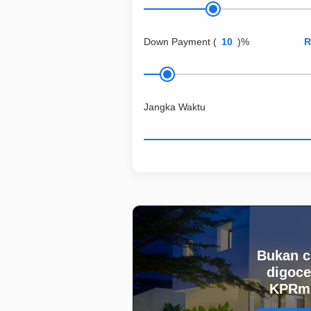
Down Payment
(
)%
Jangka Waktu
Bukan c
digoce
KPRmu