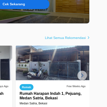
Cek Sekarang
Lihat Semua Rekomendasi
ays Ago
Few Weeks Ago
Rumah
Ruma
ah
Rumah Harapan Indah 1, Pejuang,
Rumah
Medan Satria, Bekasi
1, Be
Medan Satria, Bekasi
Medan S