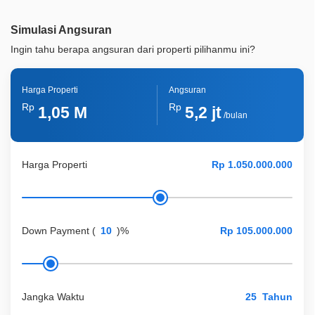
Legalitas
SHM
Simulasi Angsuran
ID Properti
A06180
Ingin tahu berapa angsuran dari properti pilihanmu ini?
Harga Properti
Angsuran
Rp
Rp
1,05 M
5,2 jt
/bulan
Harga Properti
Down Payment
(
)%
Jangka Waktu
Tahun