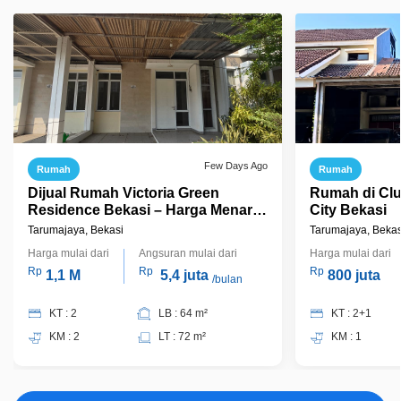
Few Days Ago
Rumah
Rumah
Dijual Rumah Victoria Green
Rumah di Clu
Residence Bekasi – Harga Menarik,
City Bekasi
Siap Nego
Tarumajaya, Bekasi
Tarumajaya, Bekas
Harga mulai dari
Angsuran mulai dari
Harga mulai dari
Rp
Rp
Rp
1,1 M
5,4 juta
800 juta
/bulan
KT : 2
LB : 64 m²
KT : 2+1
KM : 2
LT : 72 m²
KM : 1