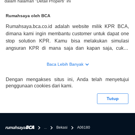
dalam halaman “Detail Properti” ini
Rumahsaya oleh BCA
Rumahsaya.bca.co.id adalah website milik KPR BCA,
dimana kami ingin membantu customer untuk dapat one
stop solution KPR. Kamu bisa melakukan simulasi
angsuran KPR di mana saja dan kapan saja, cukup
kunjungi rumahsaya.bca.co.id. Jika membutuhkan
konsultasi mengenai KPR, maka ada layanan live chat
Baca Lebih Banyak
dengan Halo BCA yang siap membantu. Nah, tak hanya
memberikan keuntungan yang berlipat, persyaratan
Dengan mengakses situs ini, Anda telah menyetujui
pengajuan KPR BCA juga sangat mudah, kamu bisa cek
penggunaan cookies dari kami.
syaratnya di rumahsaya.bca.co.id. Apabila kamu bertanya
tentang properti disini BCA hanya sebagai pihak
Tutup
penghubung kamu dengan pihak lain, BCA tidak
bertanggung jawab terhadap informasi yang rekanan
berikan selain yang bisa di verifikasi oleh BCA.
...
Bekasi
A06180