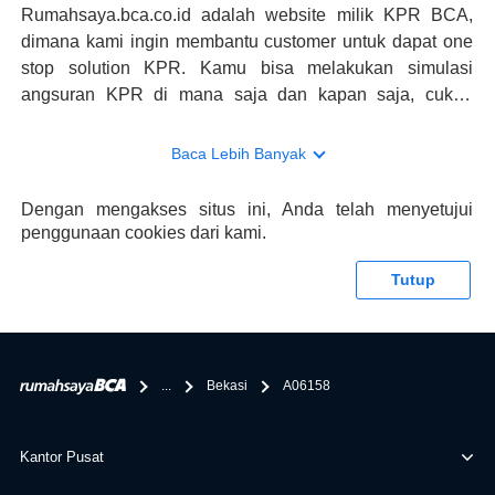
Rumahsaya.bca.co.id adalah website milik KPR BCA,
dimana kami ingin membantu customer untuk dapat one
stop solution KPR. Kamu bisa melakukan simulasi
angsuran KPR di mana saja dan kapan saja, cukup
kunjungi rumahsaya.bca.co.id. Jika membutuhkan
konsultasi mengenai KPR, maka ada layanan live chat
Baca Lebih Banyak
dengan Halo BCA yang siap membantu. Nah, tak hanya
memberikan keuntungan yang berlipat, persyaratan
Dengan mengakses situs ini, Anda telah menyetujui
pengajuan KPR BCA juga sangat mudah, kamu bisa cek
penggunaan cookies dari kami.
syaratnya di rumahsaya.bca.co.id. Apabila kamu bertanya
tentang properti disini BCA hanya sebagai pihak
Tutup
penghubung kamu dengan pihak lain, BCA tidak
bertanggung jawab terhadap informasi yang rekanan
berikan selain yang bisa di verifikasi oleh BCA.
...
Bekasi
A06158
Kantor Pusat