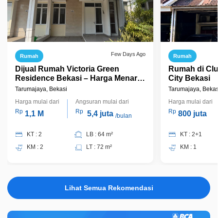
Few Days Ago
Rumah
Rumah
Dijual Rumah Victoria Green
Rumah di Clu
Residence Bekasi – Harga Menarik,
City Bekasi
Siap Nego
Tarumajaya, Bekasi
Tarumajaya, Bekas
Harga mulai dari
Angsuran mulai dari
Harga mulai dari
Rp
Rp
Rp
1,1 M
5,4 juta
800 juta
/bulan
KT : 2
LB : 64 m²
KT : 2+1
KM : 2
LT : 72 m²
KM : 1
Lihat Semua Rekomendasi